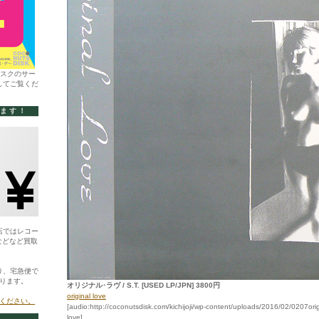
ィスクのサー
してご覧くだ
います！
店ではレコー
などなど買取
り、宅急便で
ります。
オリジナル･ラヴ / S.T. [USED LP/JPN] 3800円
original love
ください。
[audio:http://coconutsdisk.com/kichijoji/wp-content/uploads/2016/02/0207origi
love]