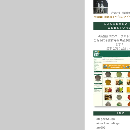
→@ccnd_kichijoj
@ccnd_kichijoji からのツ
COCONUSDI
WEBSTOR
4店舗合同のウェブスト
こちらにも吉祥寺店商品多
ます！
是非ご覧ください
LINK
(((FgeeSoul)))
airmail recordings
am609