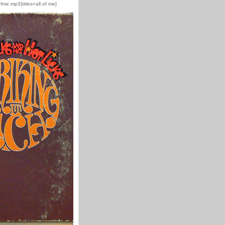
fme.mp3|titles=all of me]