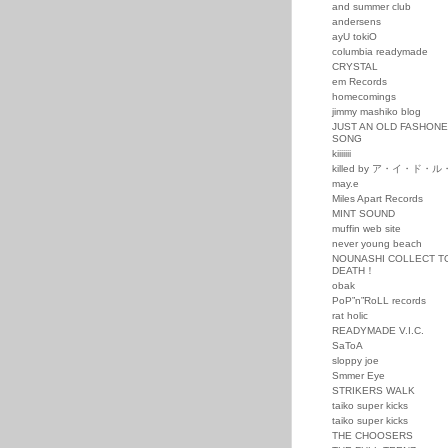
and summer club
andersens
ayU tokiO
columbia readymade
CRYSTAL
em Records
homecomings
jimmy mashiko blog
JUST AN OLD FASHON
SONG
kiiiiiii
killed by ア・イ・ド・
may.e
Miles Apart Records
MINT SOUND
muffin web site
never young beach
NOUNASHI COLLECT T
DEATH！
obak
PoP”n”RoLL records
rat holic
READYMADE V.I.C.
SaToA
sloppy joe
Smmer Eye
STRIKERS WALK
taiko super kicks
taiko super kicks
THE CHOOSERS