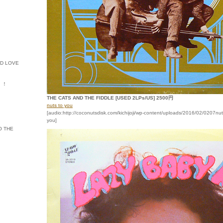
ED LOVE
ル・！
THE CATS AND THE FIDDLE [USED 2LPs/US] 2500円
nuts to you
[audio:http://coconutsdisk.com/kichijoji/wp-content/uploads/2016/02/0207nut
you]
O THE