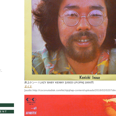
ど。
井上ケン一 / LAZY BABY KENNY [USED LP/JPN] 1800円
ダイナ
[audio:http://coconutsdisk.com/kichijoji/wp-content/uploads/2016/02/0207
VENT