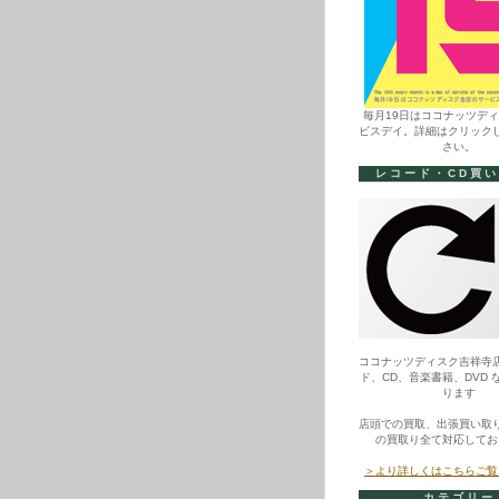
毎月19日はココナッツデ
ビスデイ。詳細はクリック
さい。
レコード・CD買
ココナッツディスク吉祥寺
ド、CD、音楽書籍、DVD 
ります
店頭での買取、出張買い取
の買取り全て対応してお
＞より詳しくはこちらご覧
カテゴリー