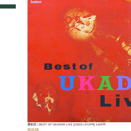
憂歌団 / BEST OF UKADAN LIVE [USED LP/JPN] 1400円
all of me