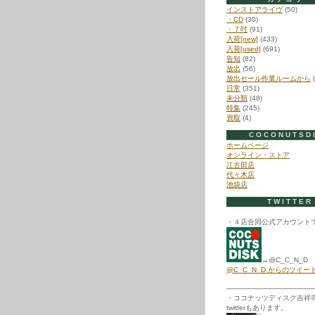
インストアライヴ
(50)
・CD
(30)
・７吋
(91)
入荷[new]
(433)
入荷[used]
(691)
告知
(82)
放出
(56)
放出セール作業ルームから
(
日常
(351)
未分類
(48)
特集
(245)
買取
(4)
COCONUTSD
ホームページ
オンライン・ストア
江古田店
代々木店
池袋店
TWITTER
・４店合同公式アカウント
→@C_C_N_D
@C_C_N_D からのツイー
・ココナッツディスク吉祥
twitterもあります。