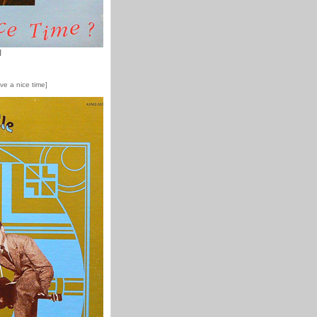
円
e a nice time]