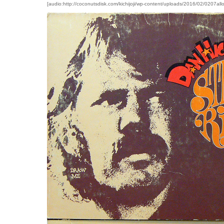
[audio:http://coconutsdisk.com/kichijoji/wp-content/uploads/2016/02/0207allo