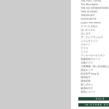
THE FULL TEENZ
The Moonlights
THE NO GENERATIONS
THIS IS PANIC
TRASH-UP!!
ViViAN BOYS
yogee new waves
どついたるねん
はいからさん
ましまろ
ザ・クレアラシルズ
シャムキャッツ
スカート
テツコ
ミツメ
ラッキーオールドサン
前園直樹グループ
台風クラブ
小西康陽・軽い読み物な
昆虫キッズ
松永良平 blog Q
柴田聡子
渡来宏明
第二ボタン
銀杏BOYZ
雷音レコード
SALE
IN-STORE E