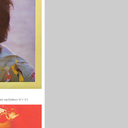
dinah.mp3|titles=ダイナ]