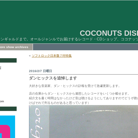
COCONUTS DISK
ァンギャルドまで。オールジャンルでお届けするレコード・CDショップ、ココナッ
store show archives
«
ソフトロック日本盤７吋特集
店
2016/2/7 日曜日
ダンヒックスを追悼します
大好きな音楽家、ダン・ヒックスの訃報を受けて急遽更新します。
店の在庫からダン・ヒックスから連想したレコードをいくつか載せます。
紹介文を書く時間はなかったけど音は聴けるようにしてありますのでどうぞ聴
com
けばそれで判るものがあると思っています）