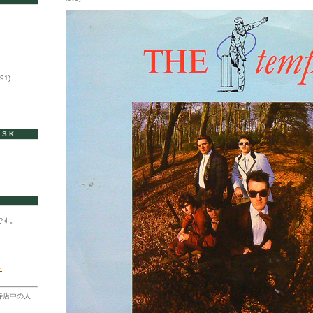
91)
ISK
です。
ト
寺店中の人