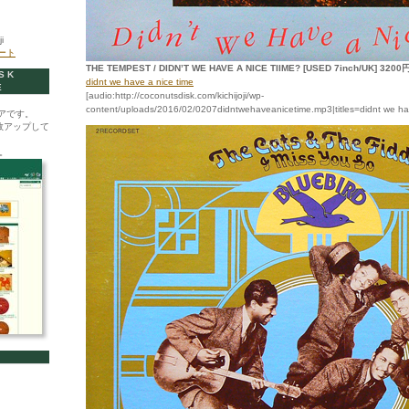
i
イート
THE TEMPEST / DIDN’T WE HAVE A NICE TIIME? [USED 7inch/UK] 3200
SK
didnt we have a nice time
E
[audio:http://coconutsdisk.com/kichijoji/wp-
content/uploads/2016/02/0207didntwehaveanicetime.mp3|titles=didnt we hav
アです。
数アップして
。