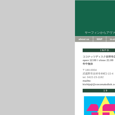
サーフィンからアヴ
about us
MAP
in-
INFO.
ココナッツディスク吉祥寺
open 12:00 / close 21:00
年中無休
〒180-0004
武蔵野市吉祥寺本町2-22-4
tel. 0422-23-1182
mailto:
kichijoji@coconutsdisk.
19