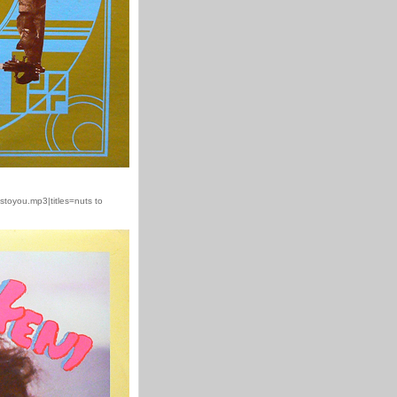
stoyou.mp3|titles=nuts to