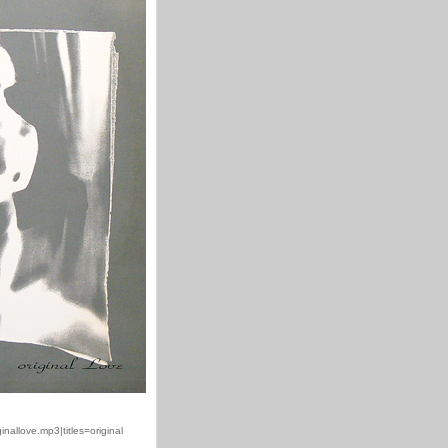
nallove.mp3|titles=original