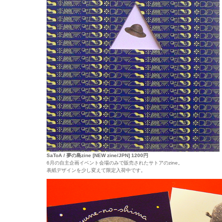
SaToA / 夢の島zine [NEW zine/JPN] 1200円
6月の自主企画イベント会場のみで販売されたサトアのzine。
表紙デザインを少し変えて限定入荷中です。