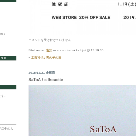
91)
NEW
コメントを受け付けていません
YEAR
SALE
Filed under:
告知
— coconutsdisk kichijoji @ 13:19:30
2019
は
«
工藤将也 / 男の子の嵐
ISK
2018/12/21 金曜日
SaToA / silhouette
です。
ト
寺店中の人