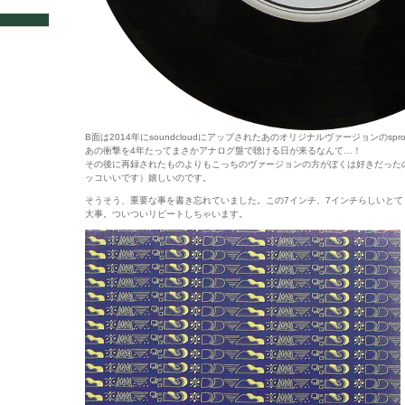
B面は2014年にsoundcloudにアップされたあのオリジナルヴァージョンのspro
あの衝撃を4年たってまさかアナログ盤で聴ける日が来るなんて…！
その後に再録されたものよりもこっちのヴァージョンの方がぼくは好きだった
ッコいいです）嬉しいのです。
そうそう、重要な事を書き忘れていました。この7インチ、7インチらしいとて
大事。ついついリピートしちゃいます。