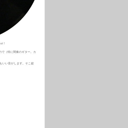
ut！
ので（特に間奏のギター。カ
もいい音がします。そこ超