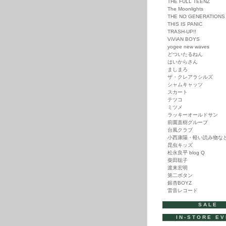
THE FULL TEENZ
The Moonlights
THE NO GENERATIONS
THIS IS PANIC
TRASH-UP!!
ViViAN BOYS
yogee new waves
どついたるねん
はいからさん
ましまろ
ザ・クレアラシルズ
シャムキャッツ
スカート
テツコ
ミツメ
ラッキーオールドサン
前園直樹グループ
台風クラブ
小西康陽・軽い読み物な
昆虫キッズ
松永良平 blog Q
柴田聡子
渡来宏明
第二ボタン
銀杏BOYZ
雷音レコード
SALE
IN-STORE E