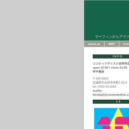
サーフィンからアヴ
about us
MAP
in-
INFO.
ココナッツディスク吉祥寺
open 12:00 / close 21:00
年中無休
〒180-0004
武蔵野市吉祥寺本町2-22-4
tel. 0422-23-1182
mailto:
kichijoji@coconutsdisk.
19