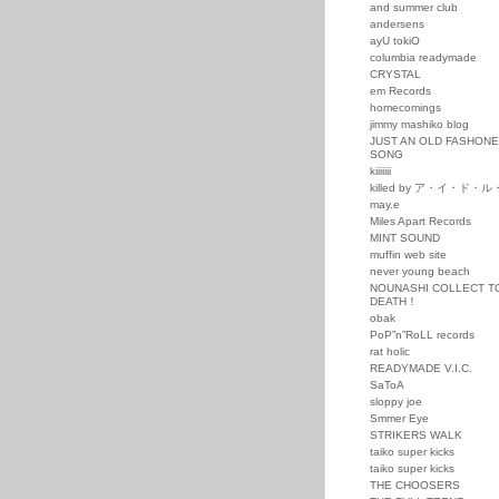
and summer club
andersens
ayU tokiO
columbia readymade
CRYSTAL
em Records
homecomings
jimmy mashiko blog
JUST AN OLD FASHON
SONG
kiiiiiii
killed by ア・イ・ド・
may.e
Miles Apart Records
MINT SOUND
muffin web site
never young beach
NOUNASHI COLLECT T
DEATH！
obak
PoP”n”RoLL records
rat holic
READYMADE V.I.C.
SaToA
sloppy joe
Smmer Eye
STRIKERS WALK
taiko super kicks
taiko super kicks
THE CHOOSERS