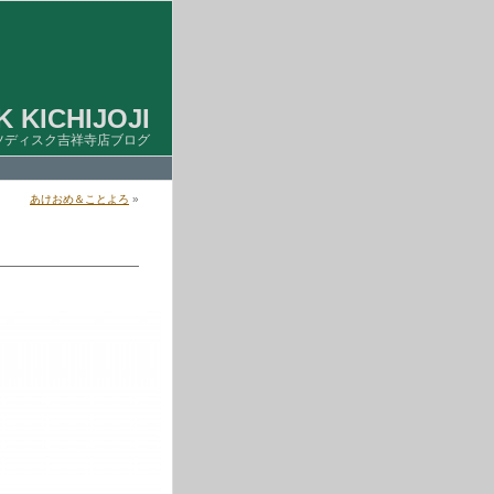
 KICHIJOJI
ツディスク吉祥寺店ブログ
あけおめ＆ことよろ
»