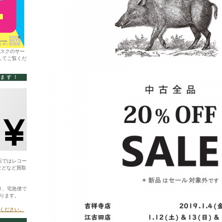
ィスクのサー
してご覧くだ
います！
店ではレコー
などなど買取
り、宅急便で
ります。
ください。