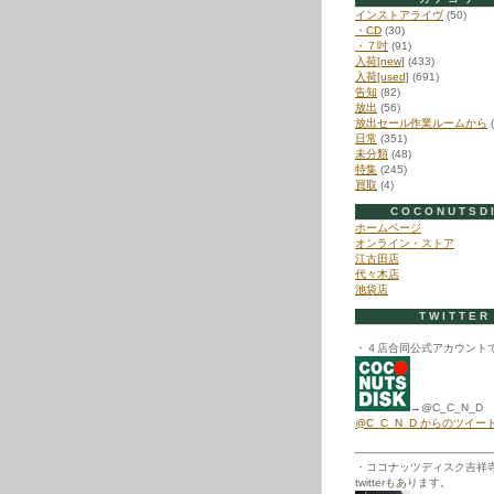
インストアライヴ
(50)
・CD
(30)
・７吋
(91)
入荷[new]
(433)
入荷[used]
(691)
告知
(82)
放出
(56)
放出セール作業ルームから
(
日常
(351)
未分類
(48)
特集
(245)
買取
(4)
COCONUTSD
ホームページ
オンライン・ストア
江古田店
代々木店
池袋店
TWITTER
・４店合同公式アカウント
→@C_C_N_D
@C_C_N_D からのツイー
・ココナッツディスク吉祥
twitterもあります。