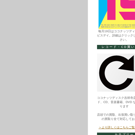
毎月19日はココナッツデ
ビスデイ。詳細はクリック
さい。
レコード・CD買
ココナッツディスク吉祥寺
ド、CD、音楽書籍、DVD 
ります
店頭での買取、出張買い取
の買取り全て対応してお
＞より詳しくはこちらご覧
カテゴリー