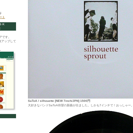
i
イート
SK
E
アです。
数アップして
。
SaToA / silhouette [NEW 7inch/JPN] 1500円
大好きなバンドSaToA待望の新曲が出ました。しかも7インチで！おっしゃー