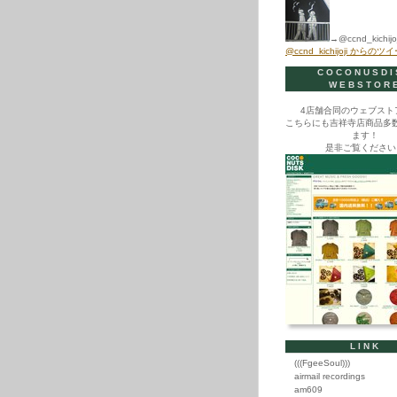
→@ccnd_kichijoj
@ccnd_kichijoji からのツ
COCONUSDI
WEBSTOR
4店舗合同のウェブスト
こちらにも吉祥寺店商品多
ます！
是非ご覧ください
LINK
(((FgeeSoul)))
airmail recordings
am609