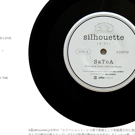
ED LOVE
ル・！
O THE
A面silhouetteは今年の『スリーショット』レコ発で新曲として初披露された
サトアの魅力の核となっている3人の歌声の艶やかさを生かしまくった一曲。ツイ