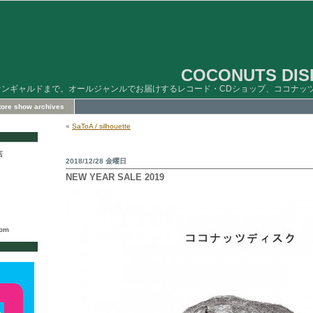
COCONUTS DISK
ァンギャルドまで。オールジャンルでお届けするレコード・CDショップ、ココナッ
store show archives
«
SaToA / silhouette
店
2018/12/28 金曜日
NEW YEAR SALE 2019
com