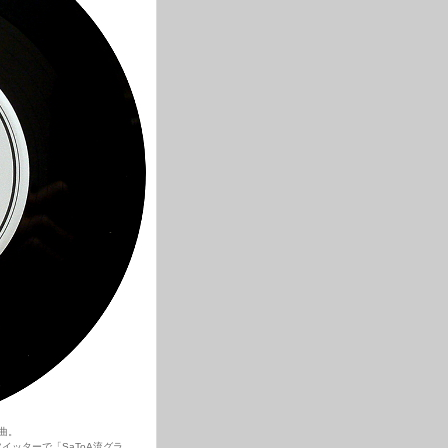
楽曲。
ッターで「SaToA流グラ