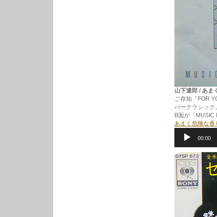
山下達郎 / あまく危
ご存知『FOR
パークラシック
B面が「MUSIC
あまく危険な香
音
00:00
声
プ
レ
ー
ヤ
ー