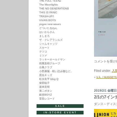
THE FULL TEENZ
The Moonlights
THE NO GENERATIONS
THIS IS PANIC
TRASH-UP!!
ViViAN BOYS
yogee new waves
どついたるねん
はいからさん
ましまろ
ザ・クレアラシルズ
シャムキャッツ
スカート
テツコ
ミツメ
ラッキーオールドサン
平
コメントを受け
前園直樹グループ
賀
台風クラブ
さ
Filed under:
入荷
小西康陽・軽い読み物など。
ち
昆虫キッズ
枝
«
V.A. / NUGGETS 
松永良平 blog Q
/
さ
柴田聡子
っ
渡来宏明
ち
2019/2/1 金曜日
第二ボタン
ゃ
銀杏BOYZ
2/1の7イ
ん
雷音レコード
は
ダンス～ディス
SALE
IN-STORE EVENT