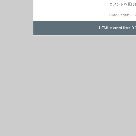
2/1
コメントを受け
の
7
Filed under:
・
イ
ン
チ
HTML convert time: 0.
新
入
荷
か
ら
は