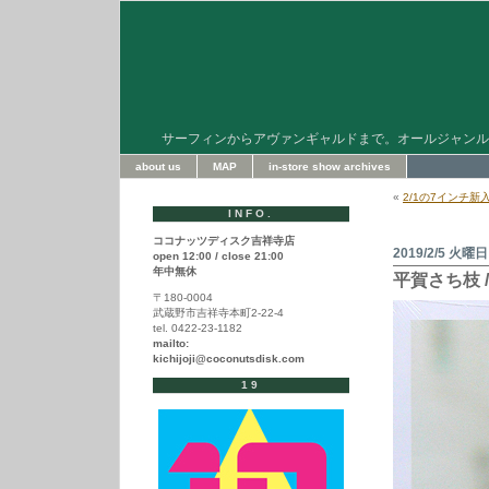
サーフィンからアヴァンギャルドまで。オールジャンル
about us
MAP
in-store show archives
«
2/1の7インチ新
INFO.
ココナッツディスク吉祥寺店
2019/2/5 火曜日
open 12:00 / close 21:00
年中無休
平賀さち枝 
〒180-0004
武蔵野市吉祥寺本町2-22-4
tel. 0422-23-1182
mailto:
kichijoji@coconutsdisk.com
19