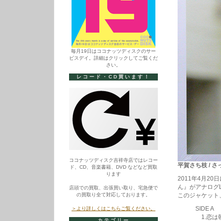
毎月19日はココナッツディスクのサー
ビスデイ。詳細はクリックしてご覧くだ
さい。
レコード・CD買います！
ココナッツディスク吉祥寺店ではレコー
平賀さち枝 / さっち
ド、CD、音楽書籍、DVD などなど買取
ります
2011年4月
ん』がアナログ
店頭での買取、出張買い取り、宅急便で
の買取り全て対応しております。
このジャケット
SIDE A
＞より詳しくはこちらご覧ください。
1.恋は
カテゴリー