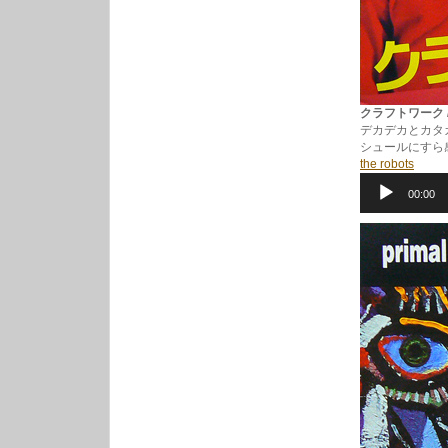
クラフトワーク / ロ
デカデカとカタ
シュールにすら
the robots
音
00:00
声
プ
レ
ー
ヤ
ー