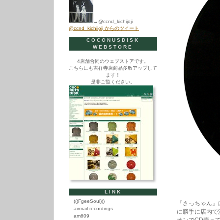
→@ccnd_kichijoji
@ccnd_kichijoji からのツイート
COCONUSDISK
WEBSTORE
4店舗合同のウェブストアです。
こちらにも吉祥寺店商品多数アップして
ます！
是非ご覧ください。
LINK
(((FgeeSoul)))
『さっちゃん』
airmail recordings
に勝手に店内で
am609