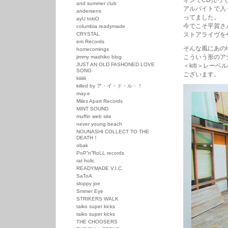
オンでCD売っ
and summer club
アルバイトで入
andersens
ってました。
ayU tokiO
今でこそ平賀さ
columbia readymade
CRYSTAL
ストアライヴを
em Records
そんな風にあの
homecomings
こういう形のア
jimmy mashiko blog
JUST AN OLD FASHONED LOVE
＜kiti＞レ
SONG
ございます。
kiiiiiii
killed by ア・イ・ド・ル・！
may.e
Miles Apart Records
MINT SOUND
muffin web site
never young beach
NOUNASHI COLLECT TO THE
DEATH！
obak
PoP”n”RoLL records
rat holic
READYMADE V.I.C.
SaToA
sloppy joe
Smmer Eye
STRIKERS WALK
taiko super kicks
taiko super kicks
THE CHOOSERS