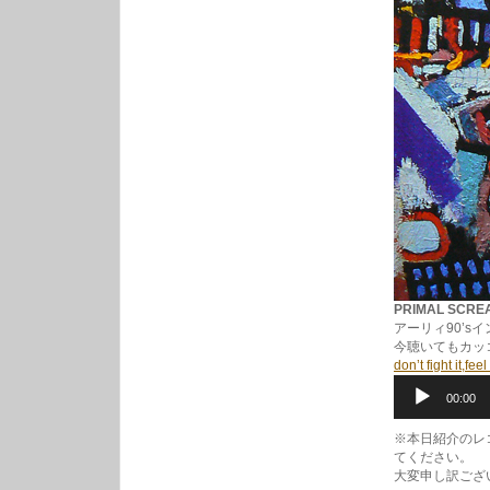
PRIMAL SCREAM
アーリィ90’
今聴いてもカッ
don’t fight it,feel 
音
00:00
声
プ
レ
※本日紹介のレ
ー
てください。
ヤ
大変申し訳ござ
ー