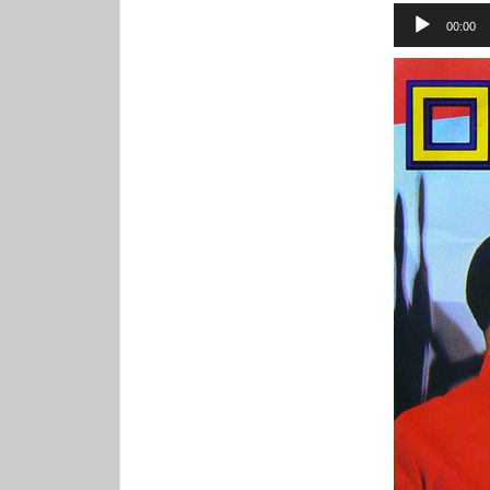
音
00:00
声
プ
レ
ー
ヤ
ー