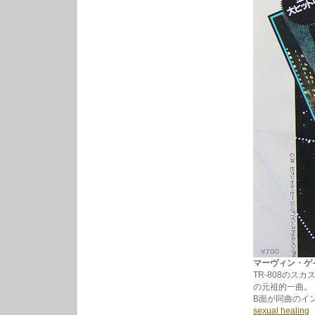
マーヴィン・ゲイ /
TR-808のス
の元祖的一曲。
B面が同曲のイ
sexual healing