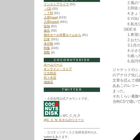
2.風のつ
インストアライヴ
(50)
3.阿佐ヶ
・CD
(30)
・７吋
(91)
4.きょう
入荷[new]
(433)
5.YOU
入荷[used]
(691)
6.私生
告知
(82)
SIDE B
放出
(56)
1.希望にあ
放出セール作業ルームから
(91)
日常
(351)
2.おだい
未分類
(48)
3.1月の
特集
(245)
4.小さな
買取
(4)
5.眠った
COCONUTSDISK
6.高円寺
ホームページ
オンライン・ストア
ジャケットのシ
江古田店
のアナログ化に
代々木店
文章を読んで感
池袋店
ああこのレコー
TWITTER
まった。
それくらい素敵
・４店合同公式アカウントです。
当時CDで聴い
→@C_C_N_D
@C_C_N_D からのツイート
・ココナッツディスク吉祥寺店中の人
twitterもあります。