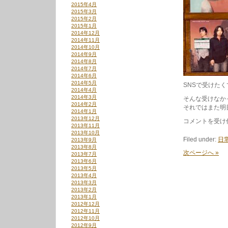
2015年4月
2015年3月
2015年2月
2015年1月
2014年12月
2014年11月
2014年10月
2014年9月
2014年8月
2014年7月
2014年6月
2014年5月
SNSで受けた
2014年4月
2014年3月
そんな受けなか
2014年2月
それではまた明
2014年1月
2013年12月
6/13
コメントを受け
2013年11月
は
2013年10月
Filed under:
日
2013年9月
2013年8月
次ページへ »
2013年7月
2013年6月
2013年5月
2013年4月
2013年3月
2013年2月
2013年1月
2012年12月
2012年11月
2012年10月
2012年9月