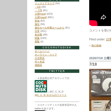
インストアライヴ
(50)
・CD
(30)
・７吋
(91)
入荷[new]
(433)
入荷[used]
(691)
告知
(82)
放出
(56)
放出セール作業ルームから
(91)
7/25
コメントを受け
日常
(351)
は
未分類
(48)
特集
(245)
Filed under:
日
買取
(4)
«
前の投稿
COCONUTSDISK
ホームページ
オンライン・ストア
2026/7/18 土曜
江古田店
代々木店
7/18
池袋店
TWITTER
・４店合同公式アカウントです。
→@C_C_N_D
@C_C_N_D からのツイート
・ココナッツディスク吉祥寺店中の人
twitterもあります。