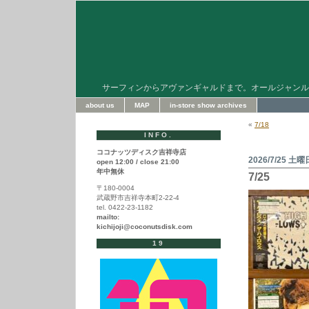
サーフィンからアヴァンギャルドまで。オールジャンル
about us
MAP
in-store show archives
«
7/18
INFO.
ココナッツディスク吉祥寺店
2026/7/25 土曜
open 12:00 / close 21:00
年中無休
7/25
〒180-0004
武蔵野市吉祥寺本町2-22-4
tel. 0422-23-1182
mailto:
kichijoji@coconutsdisk.com
19