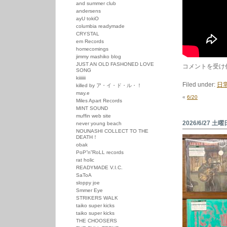
and summer club
andersens
ayU tokiO
columbia readymade
CRYSTAL
em Records
homecomings
jimmy mashiko blog
JUST AN OLD FASHONED LOVE
7/18
コメントを受け
SONG
は
kiiiiiii
Filed under:
日
killed by ア・イ・ド・ル・！
may.e
«
6/20
Miles Apart Records
MINT SOUND
muffin web site
2026/6/27 土曜
never young beach
NOUNASHI COLLECT TO THE
DEATH！
obak
PoP”n”RoLL records
rat holic
READYMADE V.I.C.
SaToA
sloppy joe
Smmer Eye
STRIKERS WALK
taiko super kicks
taiko super kicks
THE CHOOSERS