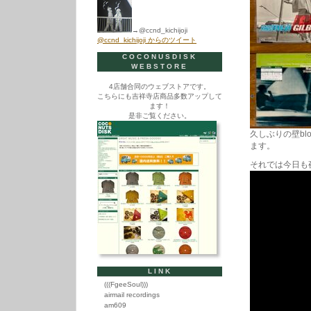
→@ccnd_kichijoji
@ccnd_kichijoji からのツイート
COCONUSDISK
WEBSTORE
4店舗合同のウェブストアです。
こちらにも吉祥寺店商品多数アップして
ます！
是非ご覧ください。
久しぶりの壁b
ます。
それでは今日も
LINK
(((FgeeSoul)))
airmail recordings
am609