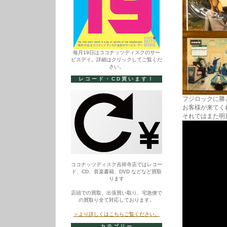
毎月19日はココナッツディスクのサー
ビスデイ。詳細はクリックしてご覧くだ
さい。
レコード・CD買います！
フジロックに勝
お客様が来てく
それではまた明日。
ココナッツディスク吉祥寺店ではレコー
ド、CD、音楽書籍、DVD などなど買取
ります
店頭での買取、出張買い取り、宅急便で
の買取り全て対応しております。
＞より詳しくはこちらご覧ください。
カテゴリー