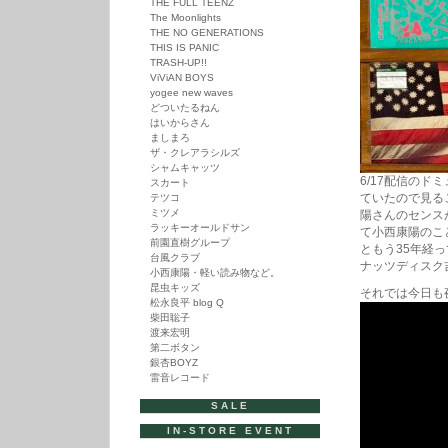
THE FULL TEENZ
The Moonlights
THE NO GENERATIONS
THIS IS PANIC
TRASH-UP!!
ViViAN BOYS
yogee new waves
どついたるねん
はいからさん
ましまろ
ザ・クレアラシルズ
シャムキャッツ
6/17配信の
スカート
ていたので見る
テツコ
ミツメ
陽さんのセンス
ラッキーオールドサン
て小西康陽のこと
前園直樹グループ
ともう35年経
台風クラブ
ナッツディスク
小西康陽・軽い読み物など。
昆虫キッズ
それでは今日も
松永良平 blog Q
柴田聡子
渡来宏明
第二ボタン
銀杏BOYZ
雷音レコード
SALE
IN-STORE EVENT