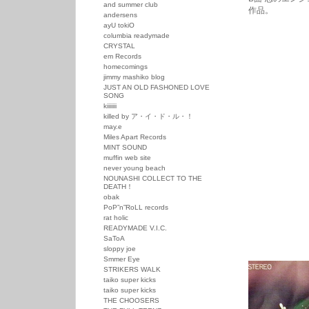
and summer club
作品。
andersens
ayU tokiO
columbia readymade
CRYSTAL
em Records
homecomings
jimmy mashiko blog
JUST AN OLD FASHONED LOVE
SONG
kiiiiiii
killed by ア・イ・ド・ル・！
may.e
Miles Apart Records
MINT SOUND
muffin web site
never young beach
NOUNASHI COLLECT TO THE
DEATH！
obak
PoP”n”RoLL records
rat holic
READYMADE V.I.C.
SaToA
sloppy joe
Smmer Eye
STRIKERS WALK
taiko super kicks
taiko super kicks
THE CHOOSERS