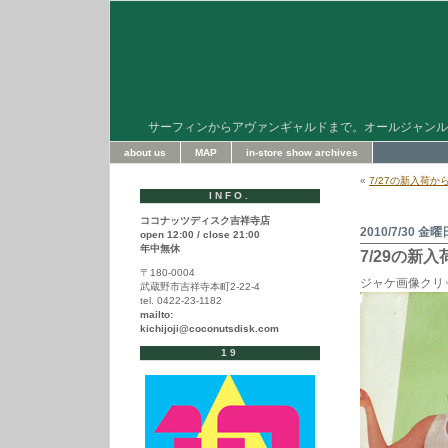
サーフィンからアヴァンギャルドまで。オールジャンル
about us
MAP
in-store show archives
«
7/27の新入荷か
INFO.
ココナッツディスク吉祥寺店
2010/7/30 金曜
open 12:00 / close 21:00
年中無休
7/29の新
〒180-0004
ジャケ画像クリ
武蔵野市吉祥寺本町2-22-4
tel. 0422-23-1182
mailto:
kichijoji@coconutsdisk.com
19