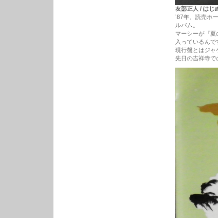
友部正人 / はじめ
’87年、読売
ルバム。
マーシーが『夏
入っているんで
現行盤とはジャ
先日の吉祥寺で