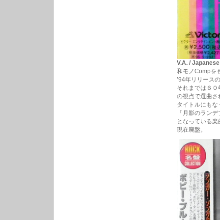
V.A. / Japa
和モノCompを
’94年リリー
それまでは６０
の視点で選曲さ
タイトルにもな
「月影のランデ
となっている楽
現在廃盤。