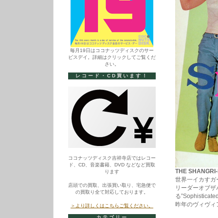
毎月19日はココナッツディスクのサー
ビスデイ。詳細はクリックしてご覧くだ
さい。
レコード・CD買います！
ココナッツディスク吉祥寺店ではレコー
ド、CD、音楽書籍、DVD などなど買取
THE SHANGRI-L
ります
世界一イカすガ
店頭での買取、出張買い取り、宅急便で
リーダーオブザ
の買取り全て対応しております。
る”Sophisti
昨年のヴィヴィ
＞より詳しくはこちらご覧ください。
カテゴリー