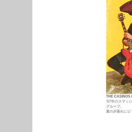
THE CASINOS 
’67年のスマ
グループ。
夏の夕暮れにピ