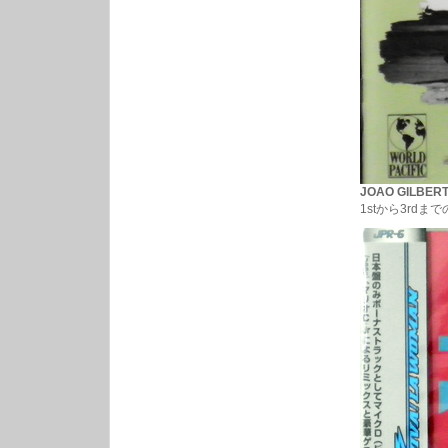
JOAO GILBERT
1stから3rd