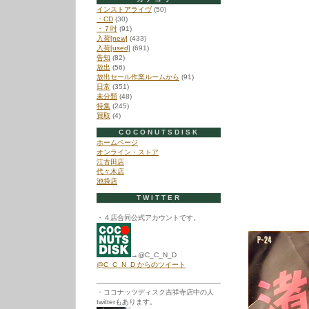
インストアライヴ
(50)
・CD
(30)
・７吋
(91)
入荷[new]
(433)
入荷[used]
(691)
告知
(82)
放出
(56)
放出セール作業ルームから
(91)
日常
(351)
未分類
(48)
特集
(245)
買取
(4)
COCONUTSDISK
ホームページ
オンライン・ストア
江古田店
代々木店
池袋店
TWITTER
・４店合同公式アカウントです。
→@C_C_N_D
@C_C_N_D からのツイート
・ココナッツディスク吉祥寺店中の人
twitterもあります。