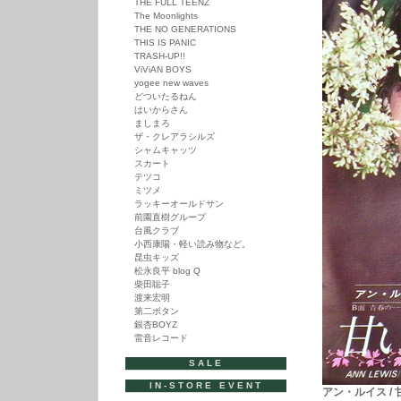
THE FULL TEENZ
The Moonlights
THE NO GENERATIONS
THIS IS PANIC
TRASH-UP!!
ViViAN BOYS
yogee new waves
どついたるねん
はいからさん
ましまろ
ザ・クレアラシルズ
シャムキャッツ
スカート
テツコ
ミツメ
ラッキーオールドサン
前園直樹グループ
台風クラブ
小西康陽・軽い読み物など。
昆虫キッズ
松永良平 blog Q
柴田聡子
渡来宏明
第二ボタン
銀杏BOYZ
雷音レコード
SALE
IN-STORE EVENT
アン・ルイス / 甘い