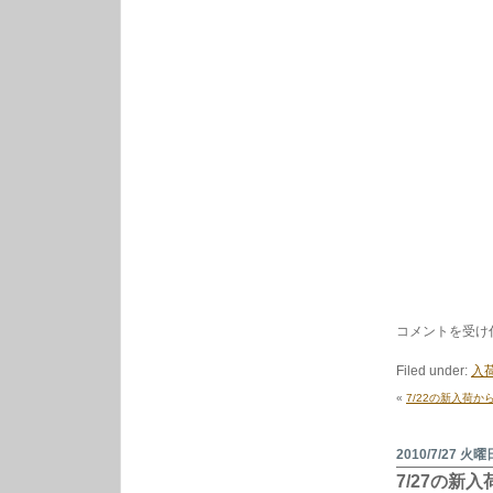
7/29
コメントを受け
の
新
Filed under:
入荷
入
荷
«
7/22の新入荷か
か
ら。
は
2010/7/27 火曜
7/27の新