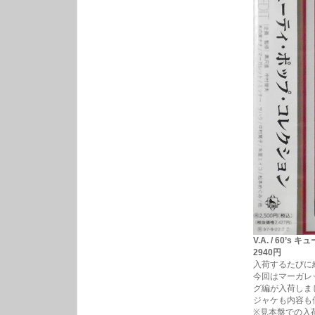
V.A. / 60’
2940円
入荷するたびに
今回はマーガレ
グ編が入荷しま
ジャケも内容も
※見本盤での入