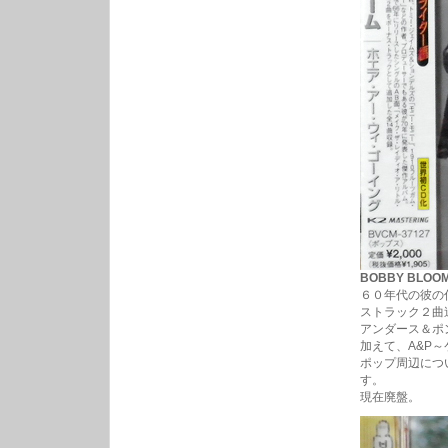
BOBBY BLOOM 
６０年代の彼の
ストラック２曲
アンダース＆ポ
加えて、A&P～
ポップ周辺につ
す。
現在廃盤。