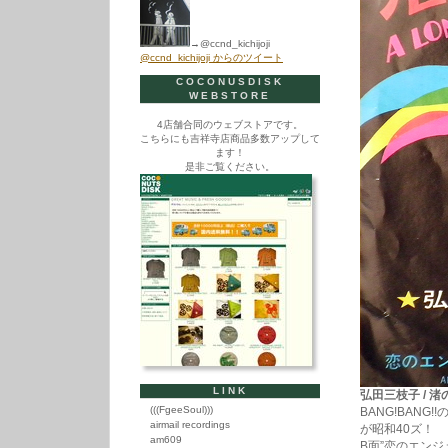
→@ccnd_kichijoji
@ccnd_kichijoji からのツイート
COCONUSDISK
WEBSTORE
4店舗合同のウェブストアです。
こちらにも吉祥寺店商品多数アップして
ます！
是非ご覧ください。
LINK
弘田三枝子 / 渚の天
(((FgeeSoul)))
BANG!BAN
airmail recordings
が昭和40ズ！
am609
B面”恋のエン