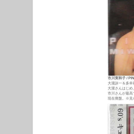
市川実和子 / PINU
大瀧詠一＆多幸
大瀧さんはじめ
市川さんが最高
現在廃盤。※見