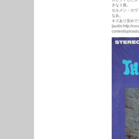
きな１曲。
セルメン・カヴ
なあ。
キズあり安めで
[audio:http://co
content/upload