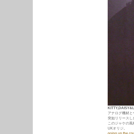
KITTY,DAISY&LE
アナログ機材と
突如リリースし
このジャケの風
UKオリジ。
going up the co