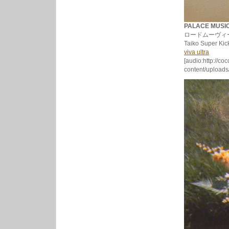
PALACE MUSIC 
ロードムーヴィー
Taiko Sup
viva ultra
[audio:http://co
content/uploads/