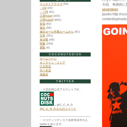
インストアライヴ
(50)
今回、奇跡的に
・CD
(30)
seventeen
・７吋
(91)
[audio:http://co
入荷[new]
(433)
content/uploads
入荷[used]
(691)
告知
(82)
放出
(56)
放出セール作業ルームから
(91)
日常
(351)
未分類
(48)
特集
(245)
買取
(4)
COCONUTSDISK
ホームページ
オンライン・ストア
江古田店
代々木店
池袋店
TWITTER
・４店合同公式アカウントです。
→@C_C_N_D
@C_C_N_D からのツイート
・ココナッツディスク吉祥寺店中の人
twitterもあります。