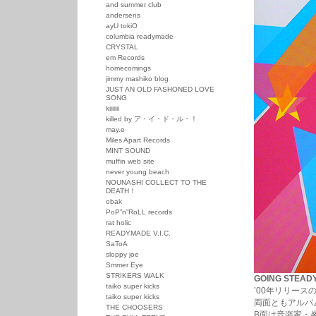
and summer club
andersens
ayU tokiO
columbia readymade
CRYSTAL
em Records
homecomings
jimmy mashiko blog
JUST AN OLD FASHONED LOVE
SONG
kiiiiiii
killed by ア・イ・ド・ル・！
may.e
Miles Apart Records
MINT SOUND
muffin web site
never young beach
NOUNASHI COLLECT TO THE
DEATH！
obak
PoP”n”RoLL records
rat holic
READYMADE V.I.C.
SaToA
sloppy joe
Smmer Eye
STRIKERS WALK
GOING STEADY
taiko super kicks
’00年リリー
taiko super kicks
両面ともアルバ
THE CHOOSERS
B面は音楽家・峯