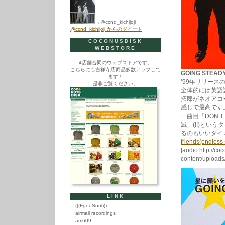
→@ccnd_kichijoji
@ccnd_kichijoji からのツイート
COCONUSDISK
WEBSTORE
4店舗合同のウェブストアです。
こちらにも吉祥寺店商品多数アップして
GOING STEADY
ます！
’99年リリー
是非ご覧ください。
全体的には英語
拓郎がネオアコやっ
感じで最高です
一曲目「DON’T
滅」(!!)と
るのもいいタイ
friends(endles
[audio:http://co
content/uploads
LINK
(((FgeeSoul)))
airmail recordings
am609