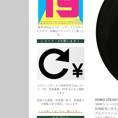
毎月19日はココナッツディスクのサー
ビスデイ。詳細はクリックしてご覧くだ
さい。
レコード・CD買います！
ココナッツディスク吉祥寺店ではレコー
ド、CD、音楽書籍、DVD などなど買取
ります
GOING STEADY
店頭での買取、出張買い取り、宅急便で
の買取り全て対応しております。
’99年リリー
初期銀杏に至る
＞より詳しくはこちらご覧ください。
グルヴァージョン
けない4曲入り
カテゴリー