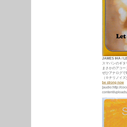
JAMES IHA / L
スマパンのギタリ
まさかのアコー
ぜひアナログで
（※チリノイズ
be strong now
[audio:http://co
content/uploads