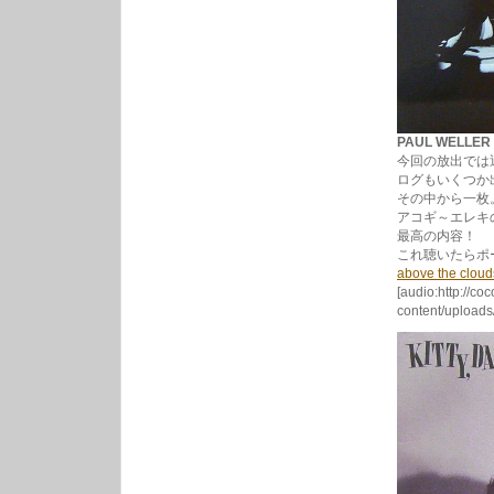
PAUL WELLER 
今回の放出では
ログもいくつか
その中から一枚。
アコギ～エレキ
最高の内容！
これ聴いたらポ
above the cloud
[audio:http://co
content/uploads