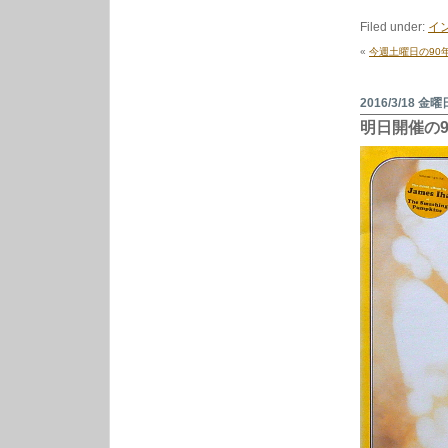
カ
ー
Filed under:
イ
ト
の
«
今週土曜日の90年
イ
ン
ス
ト
2016/3/18 金曜
ア
明日開催の
ラ
イ
ヴ
や
り
ま
す
は