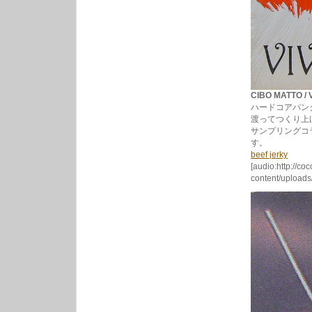
CIBO MATTO / 
ハードコアパン
渡ってつくり上
サンプリングコ
す。
beef jerky
[audio:http://co
content/uploads