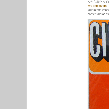
ルから出たって
two fine lovers
[audio:http://co
content/uploads