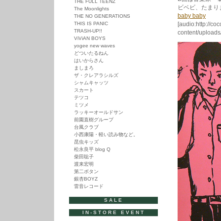
THE FULL TEENZ
ビベビ、たまり
The Moonlights
baby baby
THE NO GENERATIONS
THIS IS PANIC
[audio:http://co
TRASH-UP!!
content/upload
ViViAN BOYS
yogee new waves
どついたるねん
はいからさん
ましまろ
ザ・クレアラシルズ
シャムキャッツ
スカート
テツコ
ミツメ
ラッキーオールドサン
前園直樹グループ
台風クラブ
小西康陽・軽い読み物など。
昆虫キッズ
松永良平 blog Q
柴田聡子
渡来宏明
第二ボタン
銀杏BOYZ
雷音レコード
SALE
IN-STORE EVENT