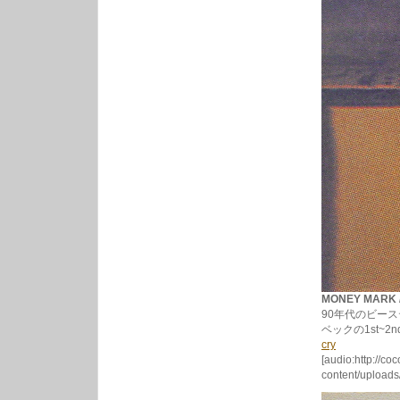
MONEY MARK /
90年代のビース
ベックの1st~
cry
[audio:http://co
content/uploads