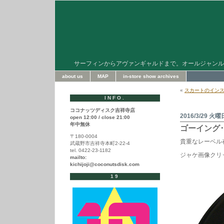
サーフィンからアヴァンギャルドまで。オールジャンル
about us
MAP
in-store show archives
«
スカートのイン
INFO.
ココナッツディスク吉祥寺店
2016/3/29 火曜
open 12:00 / close 21:00
年中無休
ゴーイング
〒180-0004
貴重なレーベル
武蔵野市吉祥寺本町2-22-4
tel. 0422-23-1182
ジャケ画像クリ
mailto:
kichijoji@coconutsdisk.com
19