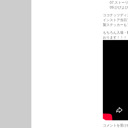
07.ストーリー
09.ひびよひばりよ
ココナッツディ
インストア当日
製ステッカーも
もちろん入場・
おります！！！
ス
コメントを受け