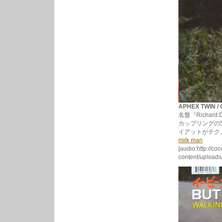
APHEX TWIN / 
名盤『Richar
カップリングの
イアットがテクノや
milk man
[audio:http://co
content/uploads