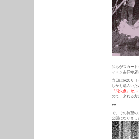
我らがスカート
ィスク吉祥寺店
当日は6/20
しかも購入いた
『消失点』セル
ので、来れる方
●●
で、その待望の
公開になりまし