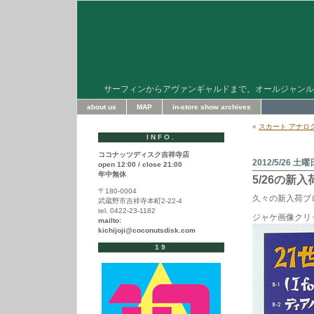
サーフィンからアヴァンギャルドまで。オールジャンル
about us
MAP
in-store show archives
«
スカート アナロ
INFO.
ココナッツディスク吉祥寺店
2012/5/26 土曜
open 12:00 / close 21:00
年中無休
5/26の新
〒180-0004
久々の新入荷ブ
武蔵野市吉祥寺本町2-22-4
tel. 0422-23-1182
ジャケ画像クリ
mailto:
kichijoji@coconutsdisk.com
19