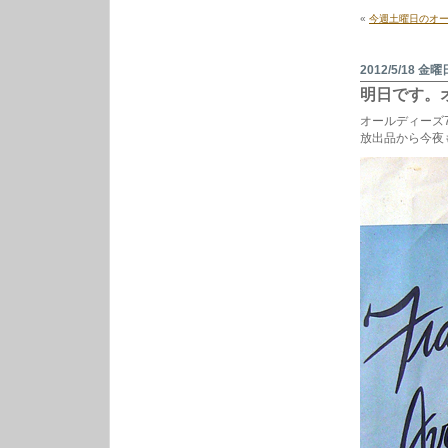
ア
«
今週土曜日のオー
ナ
ロ
グ
盤
2012/5/18 金曜
『消
明日です。
失
点』
オールディーズ
発
放出品から今夜
売
記
念
イ
ン
ス
ト
ア
ラ
イ
ヴ
や
り
ま
す。
は