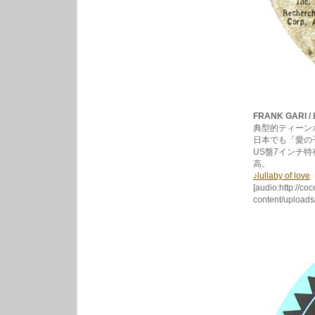
FRANK GARI / 
典型的ティーンポ
日本でも「愛の
US盤7インチ
高。
♪lullaby of love
[audio:http://co
content/uploads/