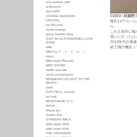
and summer club
andersens
ayU tokiO
CERO / 武蔵野
columbia readymade
CRYSTAL
傑作1stアルバ
em Records
ル。
homecomings
これも前作に輪
jimmy mashiko blog
買いに行ったけ
JUST AN OLD FASHONED LOVE
2010年代の
SONG
紙で飛行機折っ
kiiiiiii
killed by ア・イ・ド・ル・！
may.e
Miles Apart Records
MINT SOUND
muffin web site
never young beach
NOUNASHI COLLECT TO THE
DEATH！
obak
PoP”n”RoLL records
rat holic
READYMADE V.I.C.
SaToA
sloppy joe
Smmer Eye
STRIKERS WALK
taiko super kicks
taiko super kicks
THE CHOOSERS