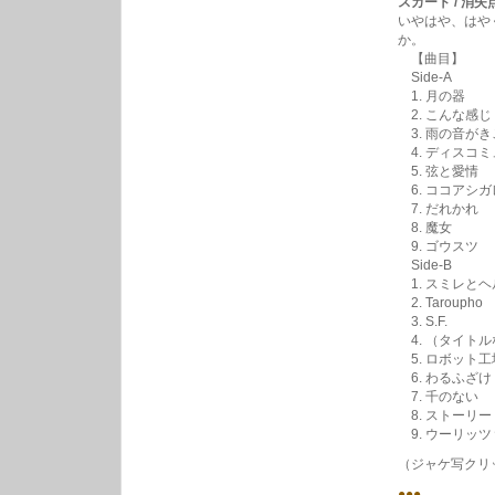
スカート / 消失点 
いやはや、はや
か。
【曲目】
Side-A
1. 月の器
2. こんな感じ
3. 雨の音がき
4. ディスコ
5. 弦と愛情
6. ココアシガ
7. だれかれ
8. 魔女
9. ゴウスツ
Side-B
1. スミレと
2. Taroupho
3. S.F.
4. （タイトル
5. ロボット工
6. わるふざけ
7. 千のない
8. ストーリー
9. ウーリッツ
（ジャケ写クリ
●●●