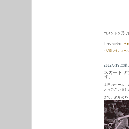
5/26
コメントを受け
の
新
Filed under:
入荷
入
荷
«
明日です。オール
か
ら。
は
2012/5/19 土曜
スカート 
す。
本日のセール、
とうございまし
さて、来月の19