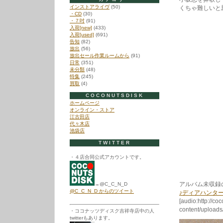
インストアライヴ
(50)
くちゃ難しいと
・CD
(30)
・７吋
(91)
入荷[new]
(433)
入荷[used]
(691)
告知
(82)
放出
(56)
放出セール作業ルームから
(91)
日常
(351)
未分類
(48)
特集
(245)
買取
(4)
COCONUTSDISK
ホームページ
オンライン・ストア
江古田店
代々木店
池袋店
TWITTER
・４店合同公式アカウントです。
アルバム未収録
→@C_C_N_D
@C_C_N_D からのツイート
♪ディアハンタ
[audio:http://co
content/uploa
・ココナッツディスク吉祥寺店中の人
twitterもあります。