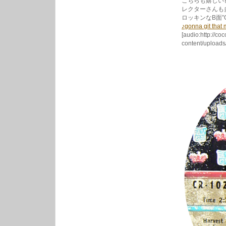
こちらも嬉しい
レクターさんも
ロッキンなB面”G
♪gonna git that
[audio:http://co
content/uploads