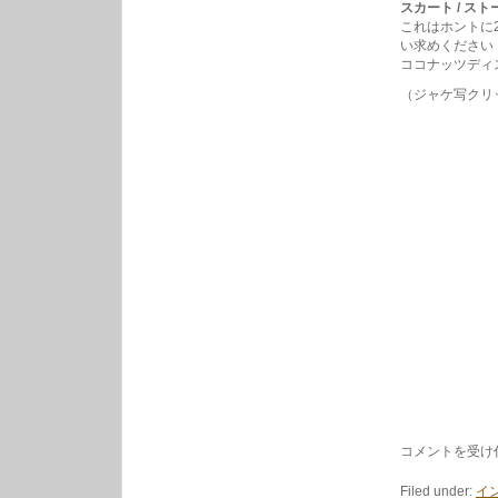
スカート / ストー
これはホントに
い求めください
ココナッツディ
（ジャケ写クリ
ス
コメントを受け
カ
ー
Filed under:
イ
ト