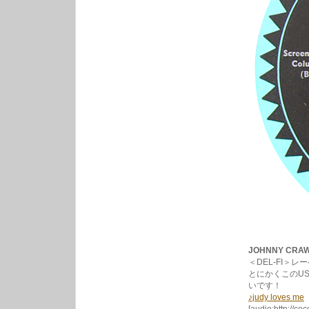
JOHNNY CRAWF
＜DEL-FI＞レ
とにかくこのU
いです！
♪judy loves me