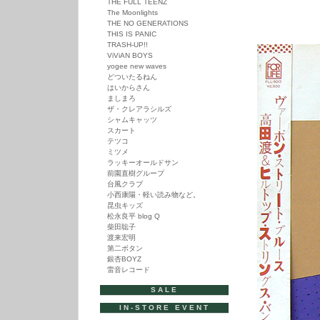
THE FULL TEENZ
The Moonlights
THE NO GENERATIONS
THIS IS PANIC
TRASH-UP!!
ViViAN BOYS
yogee new waves
どついたるねん
はいからさん
ましまろ
ザ・クレアラシルズ
シャムキャッツ
スカート
テツコ
ミツメ
ラッキーオールドサン
前園直樹グループ
台風クラブ
小西康陽・軽い読み物など。
昆虫キッズ
松永良平 blog Q
柴田聡子
渡来宏明
第二ボタン
銀杏BOYZ
雷音レコード
SALE
IN-STORE EVENT