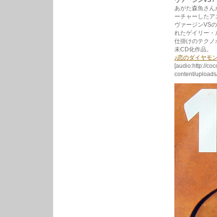
ヴァージンVS / 
あがた森魚さん
ーチャーしたア
ヴァージンVS
れたゲイリー・
仕掛けのテクノ
未CD化作品。
♪恋のダイヤモ
[audio:http://co
content/uploa