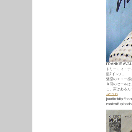
FRANKIE AVALO
ドリーミィ・テ
盤7インチ。
魅惑のエコー感
今回のセールは
こ、実はあるん
♪venus
[audio:http://co
content/uploads