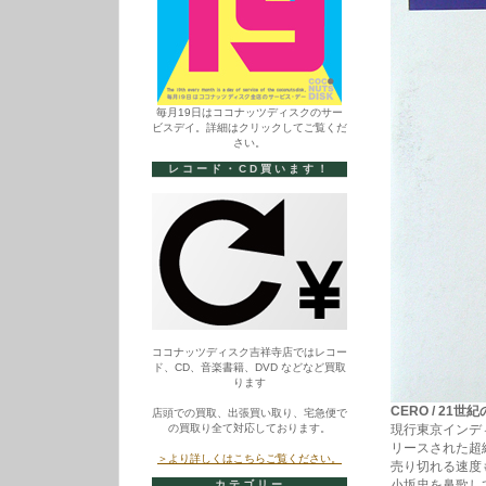
毎月19日はココナッツディスクのサー
ビスデイ。詳細はクリックしてご覧くだ
さい。
レコード・CD買います！
ココナッツディスク吉祥寺店ではレコー
ド、CD、音楽書籍、DVD などなど買取
ります
CERO / 21世
店頭での買取、出張買い取り、宅急便で
の買取り全て対応しております。
現行東京インデ
リースされた超絶
＞より詳しくはこちらご覧ください。
売り切れる速度
小坂忠を鼻歌し
カテゴリー