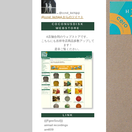
→@ccnd_kichijoji
@ccnd_kichijoji からのツイート
COCONUSDISK
WEBSTORE
4店舗合同のウェブストアです。
こちらにも吉祥寺店商品多数アップして
ます！
是非ご覧ください。
LINK
(((FgeeSoul)))
airmail recordings
am609