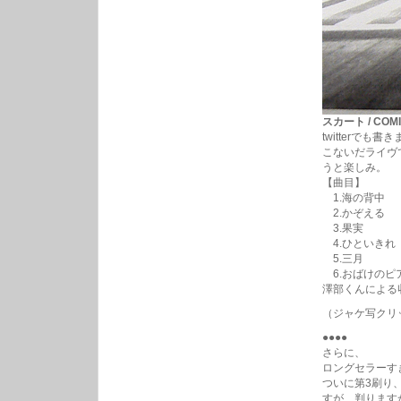
スカート / COMIT
twitterで
こないだライヴ
うと楽しみ。
【曲目】
1.海の背中
2.かぞえる
3.果実
4.ひといきれ
5.三月
6.おばけのピ
澤部くんによる
（ジャケ写クリ
●●●●
さらに、
ロングセラーす
ついに第3刷り
すが、判ります