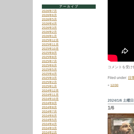
アーカイブ
2026年7月
2026年6月
2026年5月
2026年4月
2026年3月
2026年2月
2026年1月
2025年12月
2025年11月
2025年10月
2025年9月
2025年8月
2025年7月
2025年6月
1/13
コメントを受け
2025年5月
は
2025年4月
Filed under:
日
2025年3月
2025年2月
«
12/30
2025年1月
2024年12月
2024年11月
2024年10月
2024/1/6 土曜日
2024年9月
1/6
2024年8月
2024年7月
2024年6月
2024年5月
2024年4月
2024年3月
2024年2月