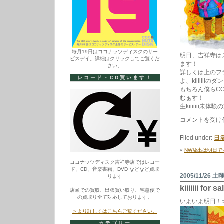
毎月19日はココナッツディスクのサー
明日、吉祥寺はスター
ビスデイ。詳細はクリックしてご覧くだ
ます！
さい。
詳しくは上のフ
レコード・CD買います！
よ、kiiiiii
もちろん僕らC
むぁす！
生kiiiiii
レ
コメントを受け
コ
発！
Filed under:
日
は
«
NW放出は明日で
ココナッツディスク吉祥寺店ではレコー
ド、CD、音楽書籍、DVD などなど買取
2005/11/26 土
ります
kiiiiiii for sa
店頭での買取、出張買い取り、宅急便で
の買取り全て対応しております。
いよいよ明日！
＞より詳しくはこちらご覧ください。
カテゴリー