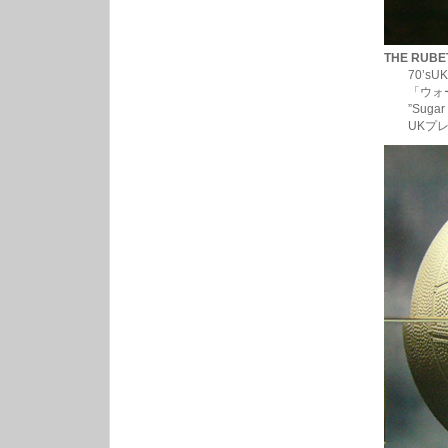
THE RUBET
70’sUKバ
「ウォーター
”Sugar B
UKプレス・