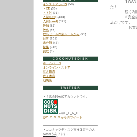
”I WANNA
インストアライヴ
(50)
た！
・CD
(30)
続く2曲もと
・７吋
(91)
※完全自主制
入荷[new]
(433)
入荷[used]
(691)
店だけです。
告知
(82)
お買い逃
放出
(56)
放出セール作業ルームから
(91)
日常
(351)
未分類
(48)
特集
(245)
買取
(4)
COCONUTSDISK
ホームページ
オンライン・ストア
江古田店
代々木店
池袋店
TWITTER
・４店合同公式アカウントです。
→@C_C_N_D
@C_C_N_D からのツイート
・ココナッツディスク吉祥寺店中の人
twitterもあります。