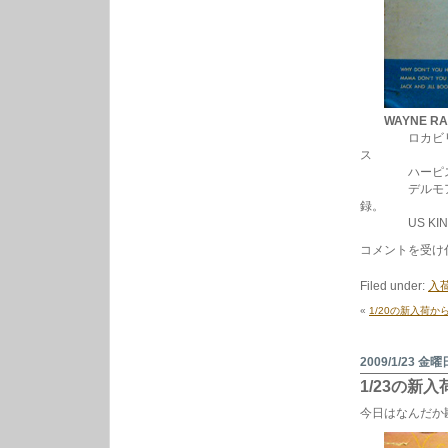
WAYNE RAN
ロカビリーの
ス
ハーピスト
デルモアブラザー
録。
US KIN
1/24
コメントを受け
の
新
Filed under:
入荷
入
荷
«
1/20の新入荷か
か
ら。
は
2009/1/23 金曜
1/23の新
今日はなんだか