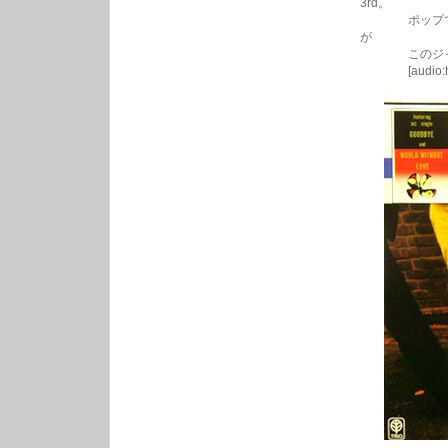
3rd。
ポップで甘酸
が
このジャケみ
[audio:http://