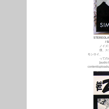
STEREOL
/ SIMPLE H
ノイズコラー
僕、ステレオ
モシロイ、
ってのが素晴
[audio:http:/
content/upload