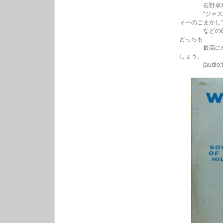
石野卓球も大
”ジャスト・ラ
ィーのごまかし”
などの60s
どっちも
最高にかわい
しょう。
[audio:http://