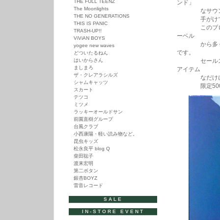
THE FULL TEENZ
ンド」
The Moonlights
なサウンド！
THE NO GENERATIONS
手がけてい
THIS IS PANIC
このブログでも
TRASH-UP!!
ーベル
ViViAN BOYS
から多くの優
yogee new waves
です。
どついたるねん
はいからさん
セールス的に
ましまろ
アイテム
ザ・クレアラシルズ
なだけにこの
シャムキャッツ
限定500枚
スカート
テツコ
ミツメ
ラッキーオールドサン
前園直樹グループ
台風クラブ
小西康陽・軽い読み物など。
昆虫キッズ
松永良平 blog Q
柴田聡子
渡来宏明
第二ボタン
銀杏BOYZ
雷音レコード
SALE
IN-STORE EVENT