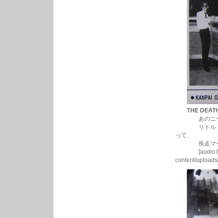
THE DEATH
あのニートビ
リトル・リチャ
って、
疾走マージ
[audio:http:/
content/upload