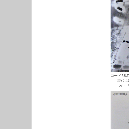
コード / S.T
現代に甦った
つか、モロ初