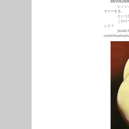
REVOLVER
レノン＆マッ
ヴァーする、
という実に
このリヴォル
ンド？
[audio:http:/
content/upload