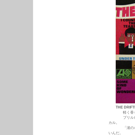
THE DRIFT
軽く香るラテ
ブリルビルデ
カル。
「渚のボード
いんだ。