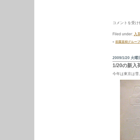
1/23
コメントを受け
の
新
Filed under:
入荷
入
荷
«
前園直樹グルー
か
ら。
は
2009/1/20 火曜
1/20の新
今年は東京は雪