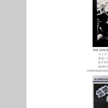
THE ZANTE
マイナーUS
疾走パーティチュ
B-2″STOP
[audio:http:/
content/upload