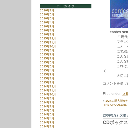
アーカイブ
2026年7月
2026年6月
2026年5月
2026年4月
2026年3月
2026年2月
cordes sen
2026年1月
「 現代のル
2025年12月
フランス語で
2025年11月
…と、小西康陽さ
2025年10月
2025年9月
にて紹介し
2025年8月
こんな形容さ
2025年7月
こんなレコー
2025年6月
これは、サー
2025年5月
2025年4月
て
2025年3月
大切に愛聴し
2025年2月
2025年1月
THE
コメントを受け
2024年12月
CHOOSERS
2024年11月
“I
Filed under:
入荷
2024年10月
WANNA
2024年9月
BE
«
1/24の新入荷か
2024年8月
ALONE
THE CHOOSERS 
2024年7月
WITH
2024年6月
YOU”、
2024年5月
三
2009/1/27 火曜
2024年4月
遊
CDボック
2024年3月
亭
2024年2月
円