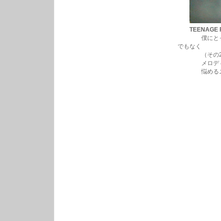
TEENAGE F
僕にとっての
でもなく
（その2枚も
メロディーが
悩めるニキビ