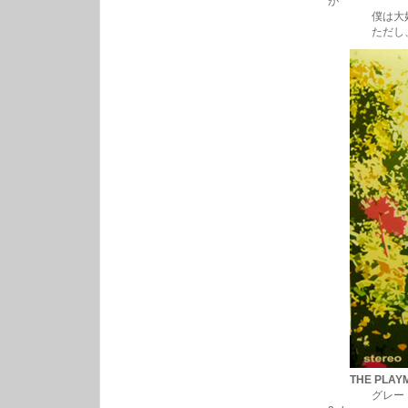
が
僕は大好
ただし、僕は
THE PLAYM
グレート・ジ