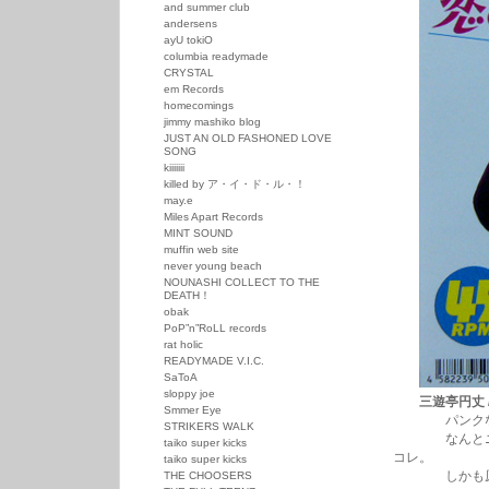
and summer club
andersens
ayU tokiO
columbia readymade
CRYSTAL
em Records
homecomings
jimmy mashiko blog
JUST AN OLD FASHONED LOVE
SONG
kiiiiiii
killed by ア・イ・ド・ル・！
may.e
Miles Apart Records
MINT SOUND
muffin web site
never young beach
NOUNASHI COLLECT TO THE
DEATH！
obak
PoP”n”RoLL records
rat holic
READYMADE V.I.C.
SaToA
sloppy joe
三遊亭円丈 /
Smmer Eye
パンクな落語
STRIKERS WALK
なんとニック・ロ
taiko super kicks
コレ。
taiko super kicks
しかも原曲の
THE CHOOSERS