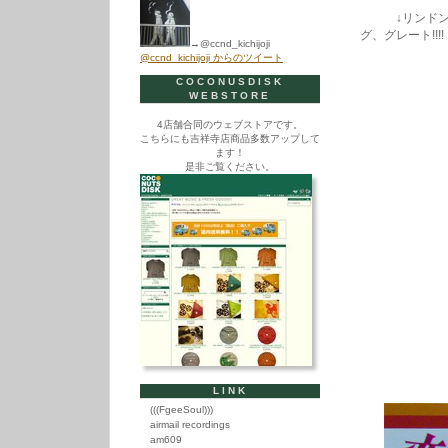
↓リンドン「赤
グ、グレート!!!!
→@ccnd_kichijoji
@ccnd_kichijoji からのツイート
COCONUSDISK
WEBSTORE
4店舗合同のウェブストアです。
こちらにも吉祥寺店商品多数アップして
ます！
是非ご覧ください。
LINK
(((FgeeSoul)))
airmail recordings
am609