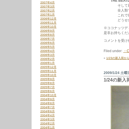
THE BEAT
2007年4月
そして最後
2007年3月
全人類マスト
2007年2月
2007年1月
これで彼らが
2006年12月
どうせ全部買
2006年11月
2006年10月
※ココナッツデ
2006年9月
是非お持ちくだ
2006年8月
2006年7月
CD
コメントを受け
2006年6月
ボ
2006年5月
ッ
Filed under:
・C
2006年4月
ク
2006年3月
ス
«
1/23の新入荷か
2006年2月
セ
2006年1月
ッ
2005年12月
ト
2005年11月
特
2009/1/24 土曜
2005年10月
集
2005年9月
1/24の新
は
2005年8月
2005年7月
2005年6月
2004年10月
2004年9月
2004年8月
2004年7月
2004年6月
2004年4月
2004年3月
2004年2月
2004年1月