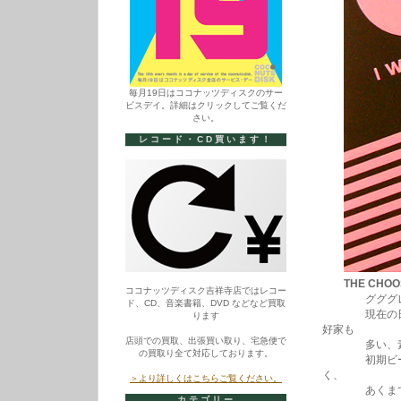
毎月19日はココナッツディスクのサー
ビスデイ。詳細はクリックしてご覧くだ
さい。
レコード・CD買います！
THE CHOOS
ココナッツディスク吉祥寺店ではレコー
グググレイト・
ド、CD、音楽書籍、DVD などなど買取
現在の日本の
ります
好家も
店頭での買取、出張買い取り、宅急便で
多い、素晴らし
の買取り全て対応しております。
初期ビートル
く、
＞より詳しくはこちらご覧ください。
あくまで”パ
カテゴリー