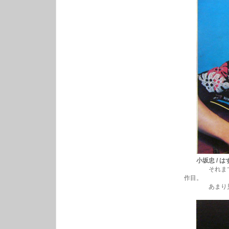
小坂忠 / はず
それまでの狭
作目。
あまり見かけ