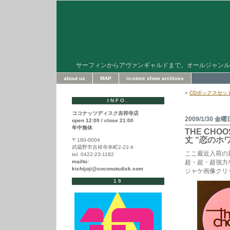
サーフィンからアヴァンギャルドまで。オールジャンル
about us
MAP
in-store show archives
«
CDボックスセッ
INFO.
ココナッツディスク吉祥寺店
2009/1/30 金曜
open 12:00 / close 21:00
年中無休
THE CHOO
丈 “恋のホワンホ
〒180-0004
武蔵野市吉祥寺本町2-22-4
ここ最近入荷の
tel. 0422-23-1182
mailto:
超・超・超強力
kichijoji@coconutsdisk.com
ジャケ画像クリ
19