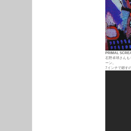
PRIMAL SCREAM 
石野卓球さんも
ーン。
7インチで廻す