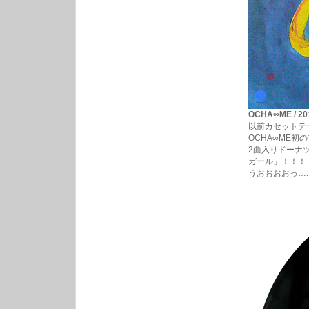
OCHA∞ME / 2
以前カセットテ
OCHA∞ME
2曲入りドーナ
ガール」！！！
うおおおおっ….