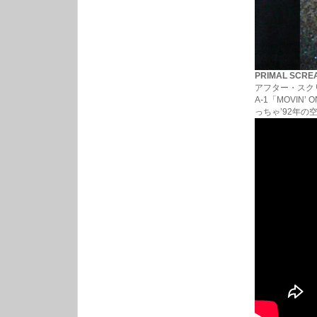
PRIMAL SCREAM
アフター・スク
A-1「MOVI
っちゃ’92年の