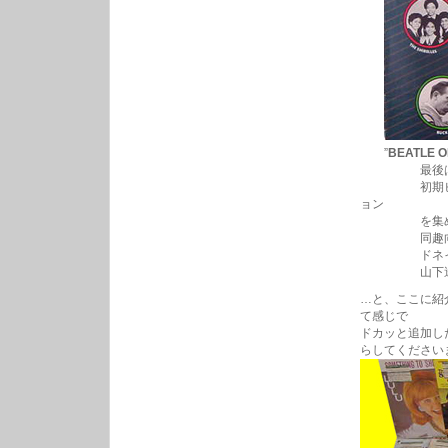
”
BEATLE O
最後はルーツ
初期ビートル
ョン
を集めたラ
同趣向のコン
ドネイズ”Dev
山下達郎さ
…と、ここに紹
て感じで
ドカッと追加し
らしてください