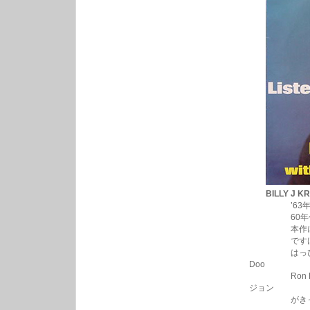
BILLY J 
’63年リリ
60年代のU
本作にもレノ
ですけど、U
はっぴいえん
Doo
Ron Ron
ジョン
がきっかけ、