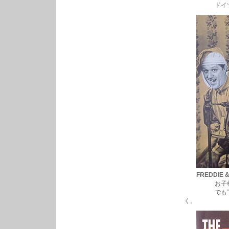
ドイツはマー
FREDDIE 
お子様マー
でも”I’m Te
く。