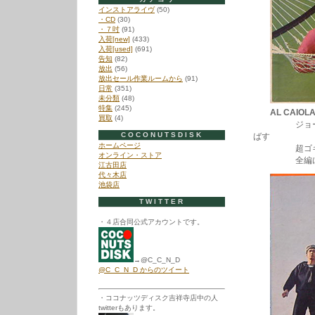
インストアライヴ
(50)
・CD
(30)
・７吋
(91)
入荷[new]
(433)
入荷[used]
(691)
告知
(82)
放出
(56)
放出セール作業ルームから
(91)
日常
(351)
未分類
(48)
特集
(245)
AL CAIOL
買取
(4)
ジョージ・バ
COCONUTSDISK
ばす
ホームページ
超ゴキゲン
オンライン・ストア
全編にヴィブ
江古田店
代々木店
池袋店
TWITTER
・４店合同公式アカウントです。
→@C_C_N_D
@C_C_N_D からのツイート
・ココナッツディスク吉祥寺店中の人
twitterもあります。