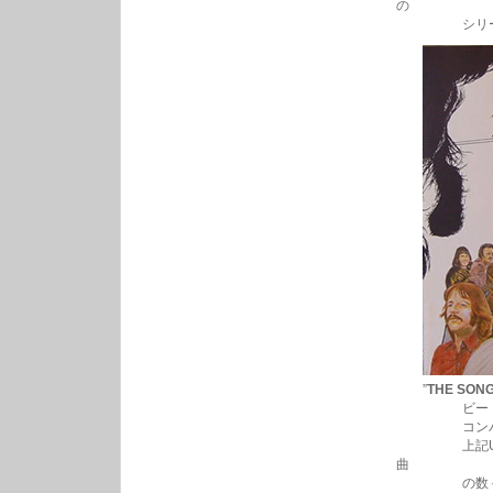
の
シリーズ
”
THE SON
ビートルズ時
コンパイル
上記UKオリ
曲
の数々”Bad T