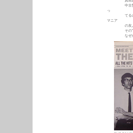
真島昌利さんはこ
中古盤屋で見
っ
てるのに何枚
マニア
の友人から聞
その”Live 
なぜか未CD