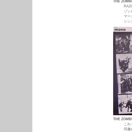
THE ZOMB
RAZORレ
ゾンビーズっ
マージー好き
シングルオンリ
THE ZOMB
これもRAZ
同趣向のLP