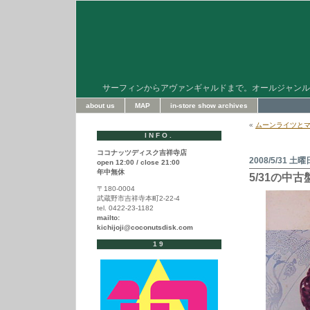
サーフィンからアヴァンギャルドまで。オールジャンル
about us
MAP
in-store show archives
«
ムーンライツと
INFO.
ココナッツディスク吉祥寺店
2008/5/31 土曜
open 12:00 / close 21:00
年中無休
5/31の中
〒180-0004
武蔵野市吉祥寺本町2-22-4
tel. 0422-23-1182
mailto:
kichijoji@coconutsdisk.com
19