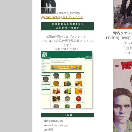
→@ccnd_kichijoji
@ccnd_kichijoji からのツイート
COCONUSDISK
WEBSTORE
寺内タケシ
4店舗合同のウェブストアです。
LP/JPN] 1890円
こちらにも吉祥寺店商品多数アップして
エレキde軍
ます！
1曲目の”軍
是非ご覧ください。
※スリキ
LINK
(((FgeeSoul)))
airmail recordings
am609