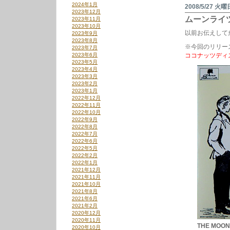
2024年1月
か
2008/5/27 火曜
2023年12月
ら。
ムーンライ
2023年11月
は
2023年10月
以前お伝えして
2023年9月
2023年8月
※今回のリリー
2023年7月
2023年6月
ココナッツディ
2023年5月
2023年4月
2023年3月
2023年2月
2023年1月
2022年12月
2022年11月
2022年10月
2022年9月
2022年8月
2022年7月
2022年6月
2022年5月
2022年2月
2022年1月
2021年12月
2021年11月
2021年10月
2021年8月
2021年6月
2021年2月
2020年12月
2020年11月
THE MOON
2020年10月