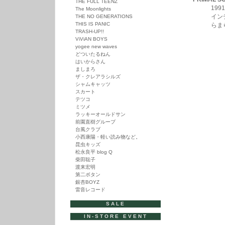
THE FULL TEENZ
1991年を
The Moonlights
インディーダ
THE NO GENERATIONS
THIS IS PANIC
らまらまらま
TRASH-UP!!
ViViAN BOYS
yogee new waves
どついたるねん
はいからさん
ましまろ
ザ・クレアラシルズ
シャムキャッツ
スカート
テツコ
ミツメ
ラッキーオールドサン
前園直樹グループ
台風クラブ
小西康陽・軽い読み物など。
昆虫キッズ
松永良平 blog Q
柴田聡子
渡来宏明
第二ボタン
銀杏BOYZ
雷音レコード
SALE
IN-STORE EVENT