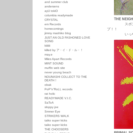
and summer club
andersens
ayU tokiO
columbia readymade
THE NEIG
CRYSTAL
スポンジトー
em Records
homecomings
プ！！
jimmy mashiko blog
いっや～～！
JUST AN OLD FASHONED LOVE
SONG
kiiiiiii
killed by ア・イ・ド・ル・！
may.e
Miles Apart Records
MINT SOUND
muffin web site
never young beach
NOUNASHI COLLECT TO THE
DEATH！
obak
PoP”n”RoLL records
rat holic
READYMADE V.I.C.
SaToA
sloppy joe
Smmer Eye
STRIKERS WALK
taiko super kicks
taiko super kicks
THE CHOOSERS
PRIMAL S