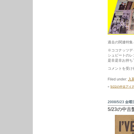
過去の関連特集
※ココナッツデ
シュビートのレ
是非是非お持ち
ム
コメントを受け
ー
ン
Filed under:
入荷
ラ
イ
«
5/22の中古ア
ツ
と
マ
ー
2008/5/23 金曜
ジ
5/23の中
ー
ビ
ー
ト
祭
り。