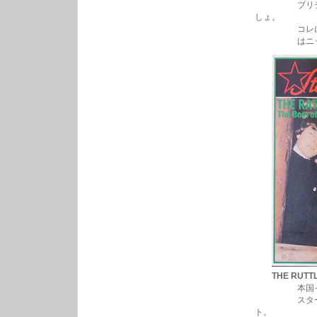
ブリティッシ
しょ。
コレに入ってるア
はニック・ロウ”
THE RUTT
本国イギリス
スタークラブ
ト。