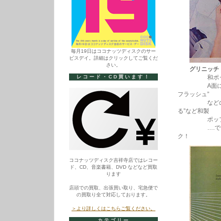
毎月19日はココナッツディスクのサー
ビスデイ。詳細はクリックしてご覧くだ
さい。
グリニッチ
レコード・CD買います！
和ポップ・
A面に191
フラッシュ”
などの洋楽、
る”など和製
ポップスの
….ですけど
ク！
ココナッツディスク吉祥寺店ではレコー
ド、CD、音楽書籍、DVD などなど買取
ります
店頭での買取、出張買い取り、宅急便で
の買取り全て対応しております。
＞より詳しくはこちらご覧ください。
カテゴリー