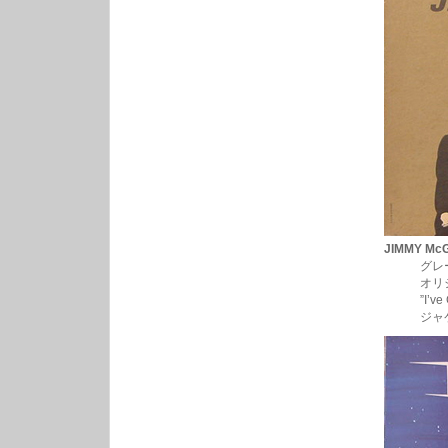
わ
っ
し
ょ
い！
は
JIMMY Mc
グレートR&B
オリジナルモッド
”I’ve Got
ジャケットの”