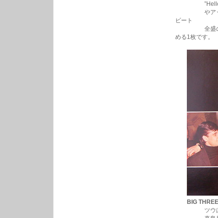
”Hello Lit
やアップルジ
ビート
全盛の’63
める1枚です。
BIG THRE
ツウはやっぱ