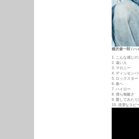
横沢俊一郎 / ハイジ
1. こんな感じ
2. 遠い人
3. マロニー
4. ディッセン
5. ロックスター
6. 春へ
7. ハイロー
8. 僕ら無敵さ
9. 愛してみた
10. 清潔なスピ