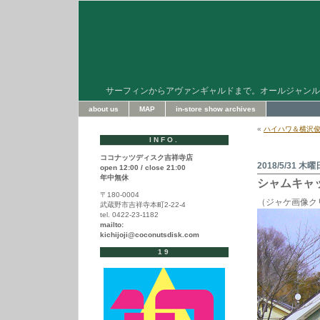
サーフィンからアヴァンギャルドまで。オールジャンル
about us
MAP
in-store show archives
«
ハイハワ＆横沢俊
INFO.
ココナッツディスク吉祥寺店
2018/5/31 木曜
open 12:00 / close 21:00
年中無休
シャムキャッツ 
〒180-0004
（ジャケ画像ク
武蔵野市吉祥寺本町2-22-4
tel. 0422-23-1182
mailto:
kichijoji@coconutsdisk.com
19