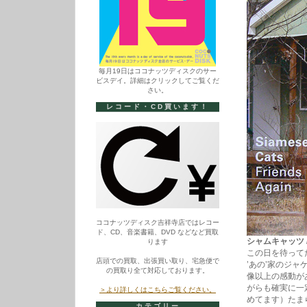
毎月19日はココナッツディスクのサー
ビスデイ。詳細はクリックしてご覧くだ
さい。
レコード・CD買います！
ココナッツディスク吉祥寺店ではレコー
ド、CD、音楽書籍、DVD などなど買取
シャムキャッツ / Fr
ります
この日を待って
店頭での買取、出張買い取り、宅急便で
’あの’家のジ
の買取り全て対応しております。
像以上の感動が
がらも確実に一
＞より詳しくはこちらご覧ください。
めてます）たま
カテゴリー