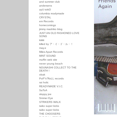
and summer club
andersens
ayU tokiO
columbia readymade
CRYSTAL
em Records
homecomings
jimmy mashiko blog
JUST AN OLD FASHONED LOVE
SONG
kiiiiiii
killed by ア・イ・ド・ル・！
may.e
Miles Apart Records
MINT SOUND
muffin web site
never young beach
NOUNASHI COLLECT TO THE
DEATH！
obak
PoP”n”RoLL records
rat holic
READYMADE V.I.C.
SaToA
sloppy joe
Smmer Eye
STRIKERS WALK
taiko super kicks
taiko super kicks
THE CHOOSERS