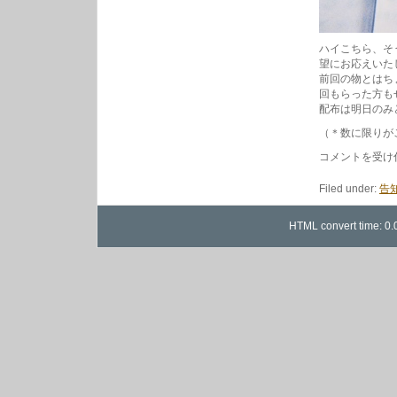
ハイこちら、そ
望にお応えいた
前回の物とはち
回もらった方も
配布は明日のみ
（＊数に限りが
明
コメントを受け
日、
コ
Filed under:
告
コ
ナ
ッ
HTML convert time: 0.
ツ
タ
オ
ル
配
布
い
た
し
ま
す。
は