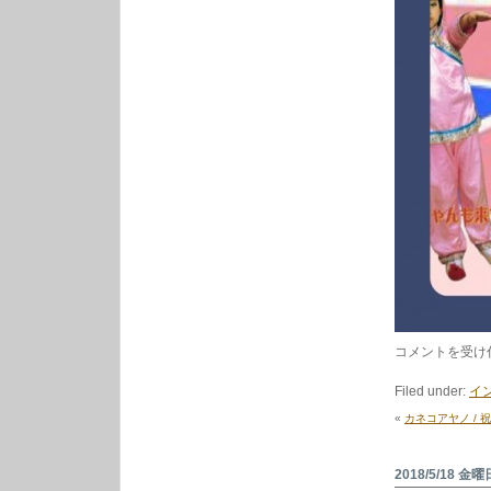
ハ
コメントを受け
イ
ハ
Filed under:
イ
ワ
＆
«
カネコアヤノ / 
横
沢
俊
一
2018/5/18 金曜
郎