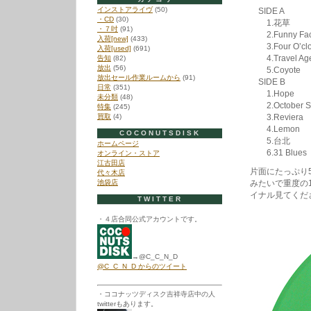
インストアライヴ
(50)
SIDE A
・CD
(30)
1.花草
・７吋
(91)
2.Funny Fa
入荷[new]
(433)
3.Four O’cloc
入荷[used]
(691)
4.Travel Ag
告知
(82)
放出
(56)
5.Coyote
放出セール作業ルームから
(91)
SIDE B
日常
(351)
1.Hope
未分類
(48)
2.October Sc
特集
(245)
買取
(4)
3.Reviera
4.Lemon
COCONUTSDISK
5.台北
ホームページ
6.31 Blues
オンライン・ストア
江古田店
片面にたっぷり
代々木店
池袋店
みたいで重度の
イナル見てくだ
TWITTER
・４店合同公式アカウントです。
→@C_C_N_D
@C_C_N_D からのツイート
・ココナッツディスク吉祥寺店中の人
twitterもあります。