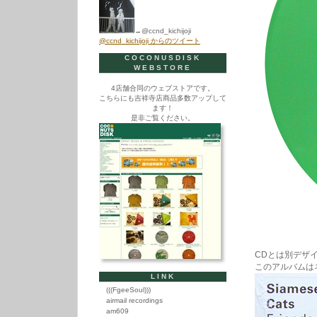
→@ccnd_kichijoji
@ccnd_kichijoji からのツイート
COCONUSDISK
WEBSTORE
4店舗合同のウェブストアです。
こちらにも吉祥寺店商品多数アップして
ます！
是非ご覧ください。
CDとは別デザ
このアルバムは
LINK
(((FgeeSoul)))
airmail recordings
am609