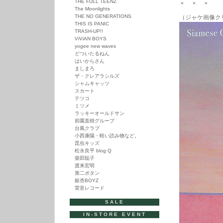
THE FULL TEENZ
＊ ＊ ＊
The Moonlights
THE NO GENERATIONS
（ジャケ画像ク
THIS IS PANIC
TRASH-UP!!
ViViAN BOYS
yogee new waves
どついたるねん
はいからさん
ましまろ
ザ・クレアラシルズ
シャムキャッツ
スカート
テツコ
ミツメ
ラッキーオールドサン
前園直樹グループ
台風クラブ
小西康陽・軽い読み物など。
昆虫キッズ
松永良平 blog Q
柴田聡子
渡来宏明
第二ボタン
銀杏BOYZ
雷音レコード
SALE
IN-STORE EVENT