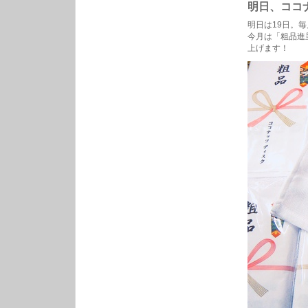
明日、ココ
イ
ン
明日は19日。
ス
今月は「粗品進
ト
ア
上げます！
ラ
イ
ヴ
は