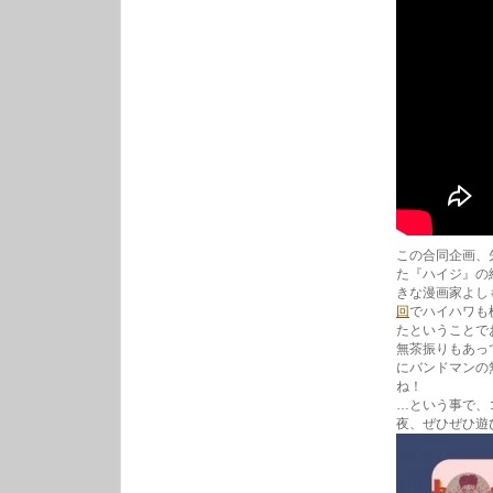
この合同企画、
た『ハイジ』の
きな漫画家よしも
回
でハイハワも
たということで
無茶振りもあっ
にバンドマンの
ね！
…という事で、
夜、ぜひぜひ遊