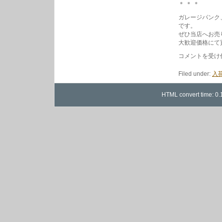
レ
＊ ＊ ＊
ー
ヤ
ガレージパンク
ー
です。
ぜひ当店へお売
大歓迎価格にて
ロ
コメントを受け
ッ
ク
Filed under:
入荷
ン
ロ
ー
HTML convert time: 0.
ル
特
集
2018
は