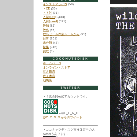
プ
インストアライヴ
(50)
レ
・CD
(30)
ー
・７吋
(91)
入荷[new]
(433)
ヤ
入荷[used]
(691)
ー
告知
(82)
放出
(56)
放出セール作業ルームから
(91)
日常
(351)
未分類
(48)
特集
(245)
買取
(4)
COCONUTSDISK
ホームページ
オンライン・ストア
江古田店
代々木店
池袋店
TWITTER
・４店合同公式アカウントです。
→@C_C_N_D
@C_C_N_D からのツイート
・ココナッツディスク吉祥寺店中の人
twitterもあります。