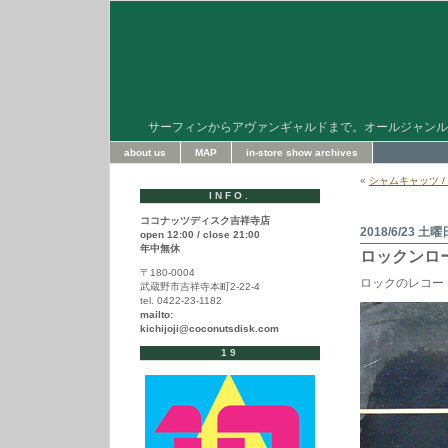
サーフィンからアヴァンギャルドまで。オールジャンル
about us
MAP
in-store show archives
«
シャムキャッツ / Fr
INFO.
ココナッツディスク吉祥寺店
2018/6/23 土曜
open 12:00 / close 21:00
年中無休
ロックンロー
〒180-0004
ロックのレコー
武蔵野市吉祥寺本町2-22-4
tel. 0422-23-1182
mailto:
kichijoji@coconutsdisk.com
19