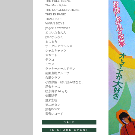
THE FULL TEENZ
ー
The Moonlights
THE NO GENERATIONS
THIS IS PANIC
TRASH-UP!!
ViViAN BOYS
yogee new waves
どついたるねん
はいからさん
ましまろ
ザ・クレアラシルズ
シャムキャッツ
スカート
テツコ
ミツメ
ラッキーオールドサン
前園直樹グループ
台風クラブ
小西康陽・軽い読み物など。
昆虫キッズ
松永良平 blog Q
柴田聡子
渡来宏明
第二ボタン
銀杏BOYZ
雷音レコード
SALE
IN-STORE EVENT