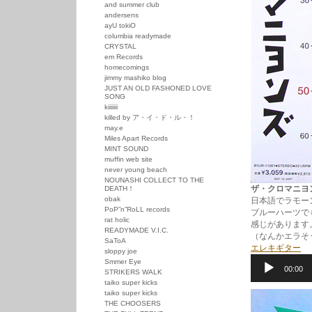
and summer club
andersens
ayU tokiO
columbia readymade
CRYSTAL
em Records
homecomings
jimmy mashiko blog
JUST AN OLD FASHONED LOVE
SONG
kiiiiiii
killed by ア・イ・ド・ル・！
may.e
Miles Apart Records
MINT SOUND
muffin web site
never young beach
NOUNASHI COLLECT TO THE
ザ・クロマニヨンズ /
DEATH！
obak
日本語でラモー
PoP”n”RoLL records
ブルーハーツで
rat holic
感じがあります
READYMADE V.I.C.
（なんかエラそう
SaToA
エレキギター
sloppy joe
音
Smmer Eye
00:00
声
STRIKERS WALK
プ
taiko super kicks
レ
taiko super kicks
ー
THE CHOOSERS
ヤ