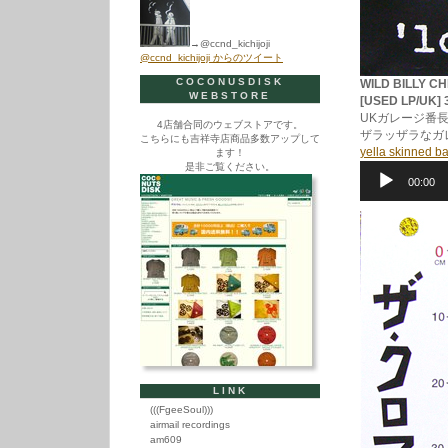
→@ccnd_kichijoji
@ccnd_kichijoji からのツイート
COCONUSDISK
WILD BILLY C
WEBSTORE
[USED LP/UK]
UKガレージ番
4店舗合同のウェブストアです。
ザラッザラなガ
こちらにも吉祥寺店商品多数アップして
yella skinned b
ます！
是非ご覧ください。
音
00:00
声
プ
レ
ー
ヤ
ー
LINK
(((FgeeSoul)))
airmail recordings
am609