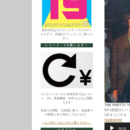
毎月19日はココナッツディスクのサー
ビスデイ。詳細はクリックしてご覧くだ
さい。
レコード・CD買います！
ココナッツディスク吉祥寺店ではレコー
ド、CD、音楽書籍、DVD などなど買取
ります
THE PRETTY TH
60’s英国ガレ
店頭での買取、出張買い取り、宅急便で
の買取り全て対応しております。
UKオリジナル・
roadrunner
＞より詳しくはこちらご覧ください。
音
00:00
声
カテゴリー