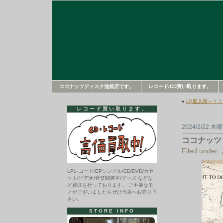
ココナッツディスク池袋店です。
レコード/CD買い取ります。
«
LP新入荷～！！
レコード買い取ります。
2024/2/22 木
ココナッツ
Filed under:
LPレコード/EPシングル/CD/DVD/カセ
ット/ビデオ/音楽関連本/グッズ などな
ど買取を行っております。 ご不要なモ
ノがございましたらぜひ当店へお売り下
さい。
STORE INFO