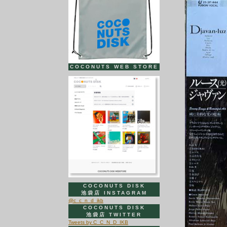
ー
ヤ
ー
COCONUTS WEB STORE
COCONUTS DISK
池袋店 INSTAGRAM
@c_c_n_d_ikb
COCONUTS DISK
池袋店 TWITTER
Tweets by C_C_N_D_IKB