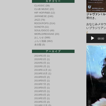
カテゴリー
CLASSIC
(38)
CLUB MUSIC
(22)
HIP HOP/R&B
(12)
ジャヴァン / ル
JAPANESE
(246)
帯付き。
JAZZ
(79)
ROCK/POPS
(314)
おなじみメロウ
SONOTA
(11)
いブラジリアン・
SOUL/DISCO
(49)
♪
WORLD/REGGAE
(20)
音
おしらせ
(388)
声
00:00
ぶらり池袋
(382)
プ
レ
未分類
(5)
ー
ヤ
アーカイブ
ー
2024年2月
(1)
2020年3月
(1)
2020年2月
(1)
2020年1月
(1)
2019年11月
(1)
2019年10月
(1)
2019年9月
(2)
2019年8月
(1)
2019年7月
(2)
2019年6月
(1)
2019年5月
(1)
2019年4月
(2)
2019年3月
(1)
2019年2月
(2)
2018年12月
(5)