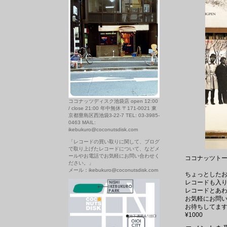
ココナッツディスク池袋店 open 12:00
/ close 21:00 年中無休 〒171-0021 東
京都豊島区西池袋3-22-7 TEL: 03-3985-
0463 MAIL:
ikebukuro@coconutsdisk.com
「レコードの買い取りに関して、ブログ
で取り上げたレコードについて、などメ
ールやお電話でお気軽にお問い合わせく
ココナッツト
ださい。」
メール：ikebukuro@coconutsdisk.com
ちょっとした
レコードも入
レコードとあ
お気軽にお問
お待ちしてま
¥1000