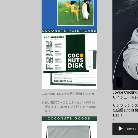
COCONUTS POINT CARD
Joyce Cooling
COCONUTSDISK全店共通ポイントカ
リイシューも
ード
お買い物500円ごとに1ポイント押させ
サンフランシス
て頂きます。35ポイント貯まると1000
全編通して爽快な
円オフ。
ぜひ！
COCONUTS GOODS
♪
音
声
00:00
プ
レ