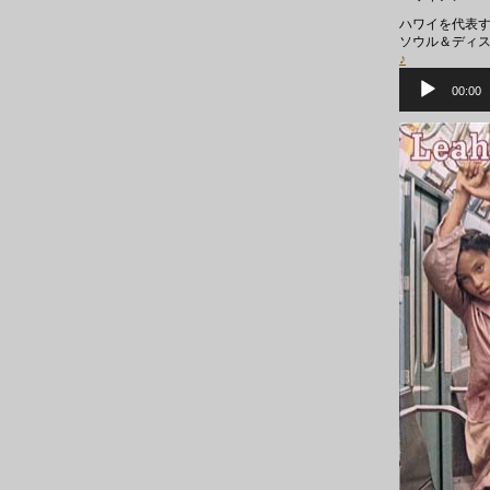
ハワイを代表す
ソウル＆ディ
♪
音
声
00:00
プ
レ
ー
ヤ
ー