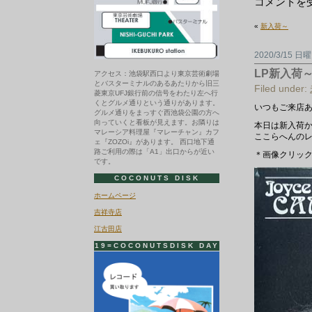
コ
コメントを
コ
ナ
«
新入荷～
ッ
ツ
ト
2020/3/15 日
ー
ト
LP新入荷
アクセス：池袋駅西口より東京芸術劇場
作
とバスターミナルのあるあたりから旧三
り
Filed under:
菱東京UFJ銀行前の信号をわたり左へ行
ま
くとグルメ通りという通りがあります。
し
いつもご来店
グルメ通りをまっすぐ西池袋公園の方へ
た！
向っていくと看板が見えます。お隣りは
本日は新入荷から
は
マレーシア料理屋『マレーチャン』カフ
ここらへんの
ェ『ZOZOi』があります。 西口地下通
路ご利用の際は「A1」出口からが近い
＊画像クリック
です。
COCONUTS DISK
ホームページ
吉祥寺店
江古田店
19=COCONUTSDISK DAY