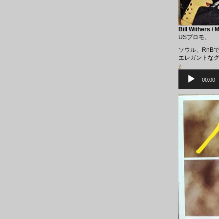
Bill Withers /
USプロモ。
ソウル、RnB
エレガントな
♪
音
声
00:00
プ
レ
ー
ヤ
ー