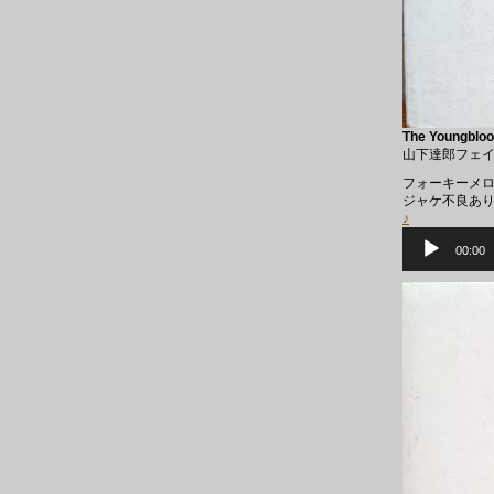
The Youngbloo
山下達郎フェ
フォーキーメロ
ジャケ不良あ
♪
音
声
00:00
プ
レ
ー
ヤ
ー