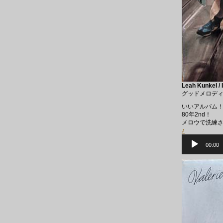
Leah Kunkel / 
グッドメロデ
いいアルバム
80年2nd！
メロウで洗練さ
♪
音
声
00:00
プ
レ
ー
ヤ
ー