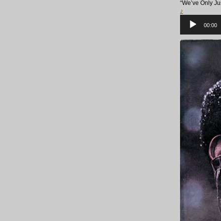
“We’ve Only 
♪
音
声
00:00
プ
レ
ー
ヤ
ー