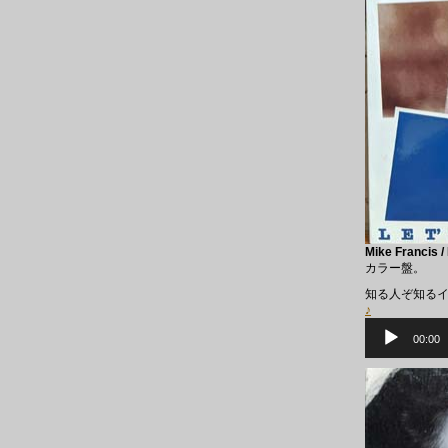
Mike Francis /
カラー盤。
知る人ぞ知るイ
♪
音
声
00:00
プ
レ
ー
ヤ
ー