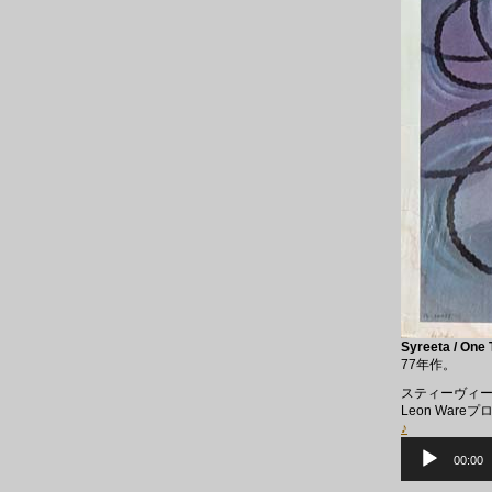
Syreeta / One
77年作。
スティーヴィー
Leon War
♪
音
声
00:00
プ
レ