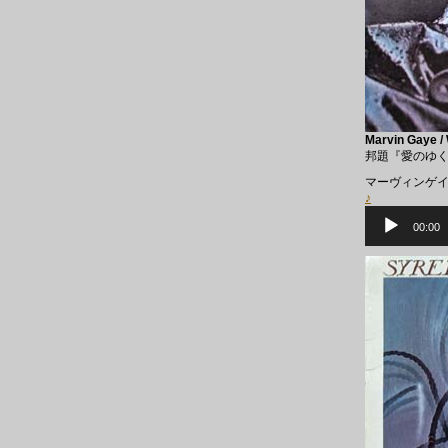
Marvin Gaye /
邦題『愛のゆ
マーヴィンゲ
♪
音
声
00:00
プ
レ
ー
ヤ
ー