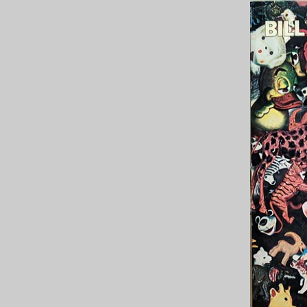
ー
ヤ
ー