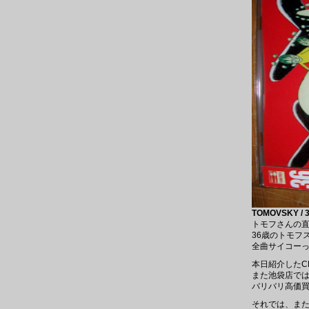
TOMOVSKY / 3
トモフさんの
36歳のトモフ
全曲サイコー
本日紹介したC
また池袋店では
バリバリ高価
それでは、ま