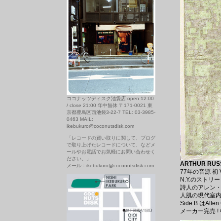
ココナッツディスク池袋店 open 12:00
/ close 21:00 年中無休 〒171-0021 東
京都豊島区西池袋3-22-7 TEL: 03-3985-
0463 MAIL:
ikebukuro@coconutsdisk.com
「レコードの買い取りに関して、ブログ
で取り上げたレコードについて、などメ
ールやお電話でお気軽にお問い合わせく
ださい。」
ARTHUR RUSSE
メール：ikebukuro@coconutsdisk.com
77年の音源 初 
N.Y.のスト
詩人のアレン・
人肌の現代室内
Side B はAl
メーカー完売 