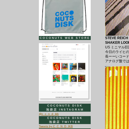
STEVE REICH
COCONUTS WEB STORE
SHAKER LOOP
US ミニマル巨
今日のライヒの
長ーーいコー
アナログ盤では
COCONUTS DISK
池袋店 INSTAGRAM
@c_c_n_d_ikb
COCONUTS DISK
池袋店 TWITTER
Tweets by C_C_N_D_IKB