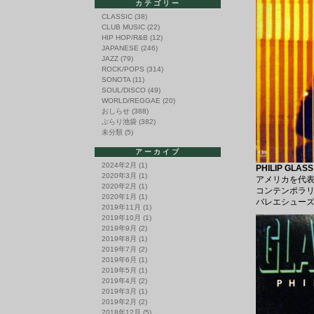
カテゴリー
CLASSIC
(38)
CLUB MUSIC
(22)
HIP HOP/R&B
(12)
JAPANESE
(246)
JAZZ
(79)
ROCK/POPS
(314)
SONOTA
(11)
SOUL/DISCO
(49)
WORLD/REGGAE
(20)
おしらせ
(388)
ぶらり池袋
(382)
未分類
(5)
アーカイブ
2024年2月
(1)
PHILIP GLASS
2020年3月
(1)
アメリカを代表
2020年2月
(1)
コンテンポラリーバ
2020年1月
(1)
バレエシューズ
2019年11月
(1)
2019年10月
(1)
2019年9月
(2)
2019年8月
(1)
2019年7月
(2)
2019年6月
(1)
2019年5月
(1)
2019年4月
(2)
2019年3月
(1)
2019年2月
(2)
2018年12月
(5)