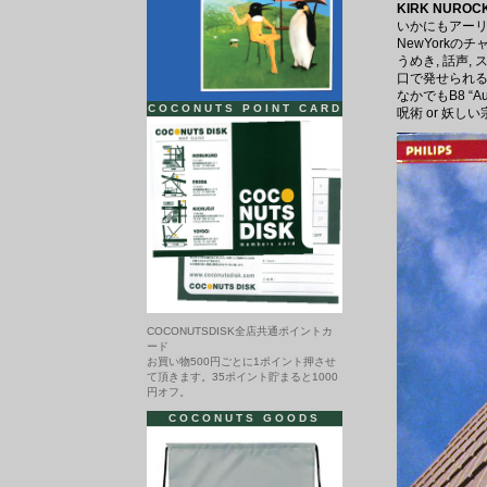
KIRK NUROCK
いかにもアーリー
NewYorkの
うめき, 話声, ス
口で発せられ
なかでもB8 “A
COCONUTS POINT CARD
呪術 or 妖し
COCONUTSDISK全店共通ポイントカ
ード
お買い物500円ごとに1ポイント押させ
て頂きます。35ポイント貯まると1000
円オフ。
COCONUTS GOODS