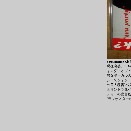
yes,mama ok? 
現在廃盤。LD&
キング・オブ・ナ
男女ボーカル
シーでジャジー
の美人秘書”バ
画サントラ風イ
ティーの動画
“ラジオスター