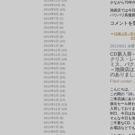
2013年11月
(10)
さながら70年代の
2013年10月
(9)
2013年9月
(10)
池袋店では今日
2013年8月
(6)
バリバリ高価
2013年7月
(7)
月
コメントを
2013年6月
(8)
曜
2013年5月
(9)
ブ
2013年4月
(10)
«
CD新入荷～和モ
ロ
2013年3月
(9)
作
グ
2013年2月
(10)
は
2013年1月
(9)
2011/9/21 水
2012年12月
(10)
CD新入荷～砂
2012年11月
(12)
クリス・レイン
2012年10月
(18)
ミス、バクス
2012年9月
(19)
2012年8月
(18)
～池袋店は
2012年7月
(22)
のありまし
2012年6月
(20)
Filed under:
2012年5月
(16)
2012年4月
(19)
こんにちは。
2012年3月
(18)
この間の『19
2012年2月
(19)
ご来店誠にあ
2012年1月
(12)
放出セール終
2011年12月
(13)
入荷しており
2011年11月
(16)
9/21、今日
2011年10月
(14)
そんな今日も池
2011年9月
(6)
2011年8月
(9)
ご不要なCD、
2011年7月
(8)
お電話などで
2011年6月
(10)