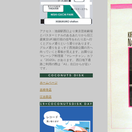
アクセス：池袋駅西口より東京芸術劇場
とバスターミナルのあるあたりから旧三
菱東京UFJ銀行前の信号をわたり左へ行
くとグルメ通りという通りがあります。
グルメ通りをまっすぐ西池袋公園の方へ
向っていくと看板が見えます。お隣りは
マレーシア料理屋『マレーチャン』カフ
ェ『ZOZOi』があります。 西口地下通
路ご利用の際は「A1」出口からが近い
です。
COCONUTS DISK
ホームページ
吉祥寺店
江古田店
19=COCONUTSDISK DAY