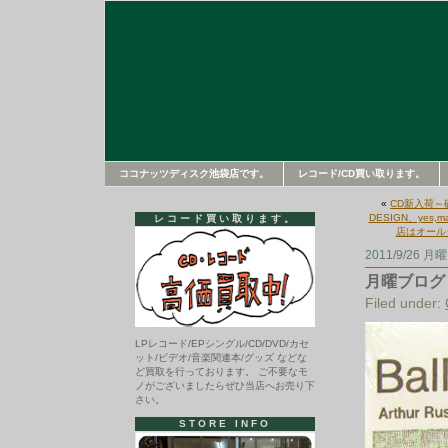
ココナッツディスク池袋店です。
レコード/CD買い取ります。
«
CD新入荷～砂
DESIGN、yes
レコード買い取ります。
店はオール
2011/9/26 月
月曜ブログ
Filed under:
LPレコード/EPシングル/CD/DVD/カセ
ット/ビデオ/音楽関連本/グッズ などな
ど買取を行っております。 ご不要なモ
ノがございましたらぜひ当店へお売り下
さい。
STORE INFO