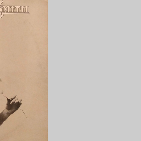
節
に
は
上
下
矢
印
キ
ー
を
使
っ
て
く
だ
さ
い。