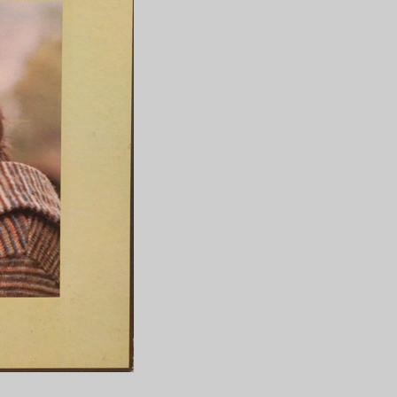
下
矢
印
キ
ー
を
使
っ
て
く
だ
さ
い。