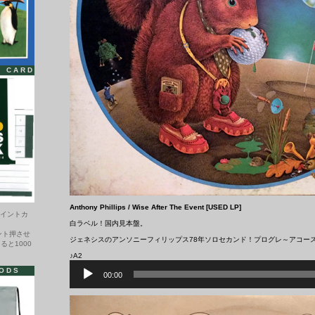
T CARD
Anthony Phillips ‎/ Wise After The Event [USED LP]
ポイントカ
白ラベル！国内見本盤。
ント押させ
ジェネシスのアンソニーフィリップス78年ソロセカンド！プログレ～アコー
ると1000
♪A2
音
ODS
声
00:00
プ
レ
ー
ヤ