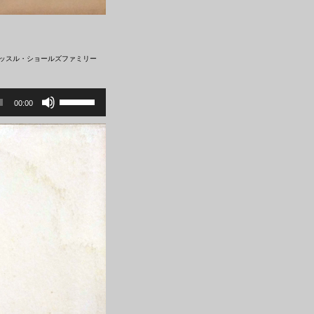
れるマッスル・ショールズファミリー
ボ
リ
00:00
ュ
ー
ム
調
節
に
は
上
下
矢
印
キ
ー
を
使
っ
て
く
だ
さ
い。