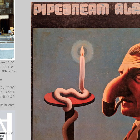
 12:00
1-0021 東
03-3985-
om
て、ブログ
て、などメ
い合わせく
disk.com