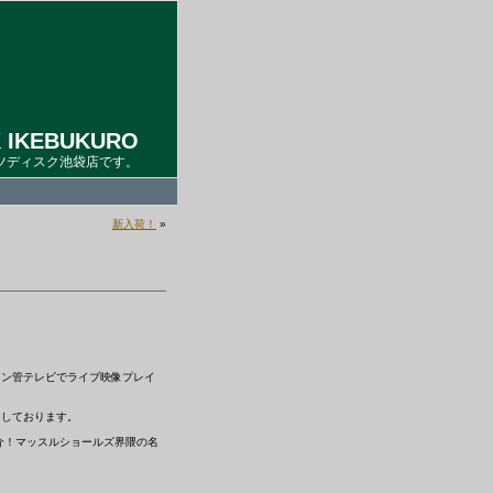
 IKEBUKURO
ツディスク池袋店です。
新入荷！
»
ウン管テレビでライブ映像プレイ
ちしております。
紹介！マッスルショールズ界隈の名