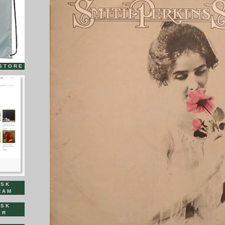
ー
STORE
ISK
RAM
ISK
ER