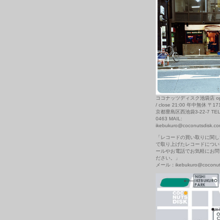
ココナッツディスク池袋店 open
/ close 21:00 年中無休 〒17
京都豊島区西池袋3-22-7 TEL: 
0463 MAIL:
ikebukuro@coconutsdisk.c
「レコードの買い取りに関し
で取り上げたレコードについ
ールやお電話でお気軽にお問
ださい。」
メール：ikebukuro@coconuts