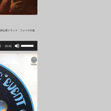
力的な英トラッド・フォークの名
ボ
リ
00:00
ュ
ー
ム
調
節
に
は
上
下
矢
印
キ
ー
を
使
っ
て
く
だ
さ