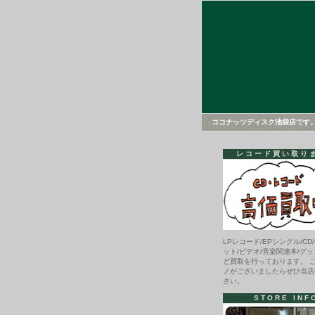
ココナッツディスク池袋店です
レコード買い取り
LPレコード/EPシングル/CD/
ット/ビデオ/音楽関連本/グッ
ど買取を行っております。 
ノがございましたらぜひ当店
さい。
STORE INF