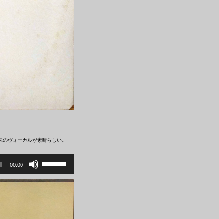
味のヴォーカルが素晴らしい。
ボ
リ
00:00
ュ
ー
ム
調
節
に
は
上