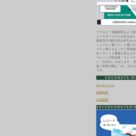
アクセス：池袋駅西口より東
とバスターミナルのあるあた
菱東京UFJ銀行前の信号を
くとグルメ通りという通りが
グルメ通りをまっすぐ西池袋
向っていくと看板が見えます
マレーシア料理屋『マレーチ
ェ『ZOZOi』があります。 
路ご利用の際は「A1」出口
です。
COCONUTS D
ホームページ
吉祥寺店
江古田店
19=COCONUTSDI