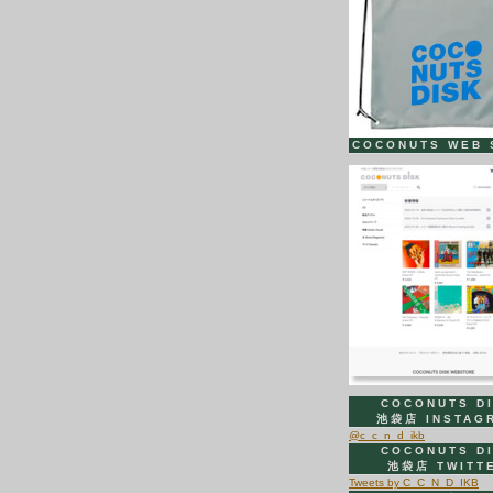
COCONUTS WEB 
COCONUTS D
池袋店 INSTAG
@c_c_n_d_ikb
COCONUTS D
池袋店 TWITT
Tweets by C_C_N_D_IKB