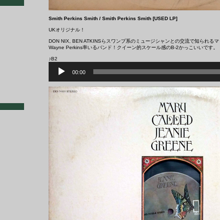
Smith Perkins Smith ‎/ Smith Perkins Smith [USED LP]
UKオリジナル！
DON NIX, BEN ATKINSらスワンプ系のミュージシャンとの交流で知ら
Wayne Perkins率いるバンド！クイーン的スケール感のB-2かっこいいです。
♪B2
音
声
00:00
プ
レ
ー
ヤ
ー