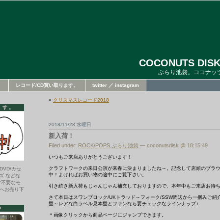
COCONUTS DISK
ぶらり池袋。ココナッ
。
レコード/CD買い取ります。
twitter ／ instagram
«
クリスマスレコード2018
ます。
2018/11/28 水曜日
新入荷！
Filed under:
ROCK/POPS
,
ぶらり池袋
— coconutsdisk @ 18:15:49
いつもご来店ありがとうございます！
クラフトワークの来日公演が来春に決まりましたね～。記念して店頭のブラ
DVD/カセ
中！よければお買い物の途中にご覧下さい。
ズ などな
ご不要なモ
引き続き新入荷もじゃんじゃん補充しておりますので、本年中もご来店お待
へお売り下
さて本日はスワンプロック/UKトラッド～フォーク/SSW周辺から一掴みご
盤～レアな白ラベル見本盤とファンなら要チェックなラインナップ♪
O
＊画像クリックから商品ページにジャンプできます。