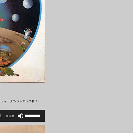
い。
スティック/ソフトロック名作！
ボ
リ
00:00
ュ
ー
ム
調