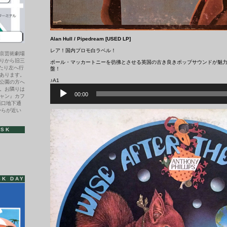
Alan Hull ‎/ Pipedream [USED LP]
レア！国内プロモ白ラベル！
京芸術劇場
りから旧三
ポール・マッカートニーを彷彿とさせる英国の古き良きポップサウンドが魅
わたり左へ行
盤！
あります。
♪A1
公園の方へ
音
。お隣りは
声
00:00
ャン』カフ
プ
西口地下通
レ
からが近い
ー
ヤ
ー
ISK
SK DAY