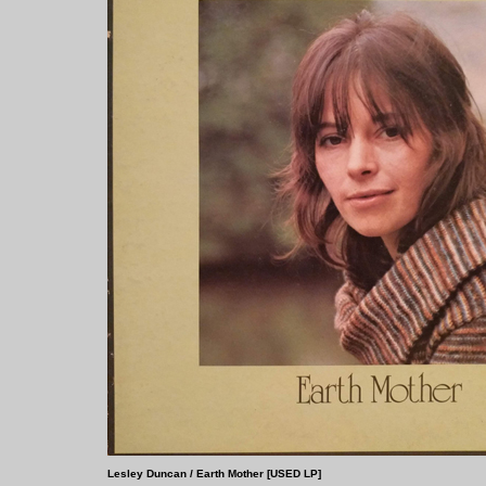
Lesley Duncan ‎/ Earth Mother [USED LP]