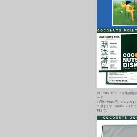
COCONUTS POIN
COCONUTSDISK全店共通
ード
お買い物500円ごとに1ポイ
て頂きます。35ポイント貯ま
円オフ。
COCONUTS GO