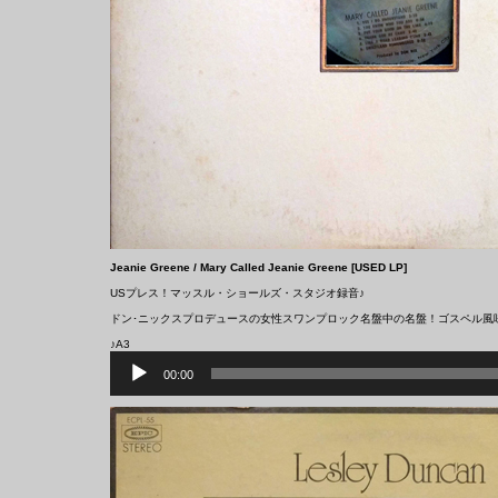
Jeanie Greene ‎/ Mary Called Jeanie Greene [USED LP]
USプレス！マッスル・ショールズ・スタジオ録音♪
ドン･ニックスプロデュースの女性スワンプロック名盤中の名盤！ゴスペル風
♪A3
音
声
00:00
プ
レ
ー
ヤ
ー