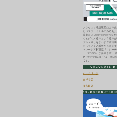
アクセス：池袋駅西口より東
とバスターミナルのあるあた
菱東京UFJ銀行前の信号を
くとグルメ通りという通りが
グルメ通りをまっすぐ西池袋
向っていくと看板が見えます
マレーシア料理屋『マレーチ
ェ『ZOZOi』があります。 
路ご利用の際は「A1」出口
です。
COCONUTS D
ホームページ
吉祥寺店
江古田店
19=COCONUTSDI