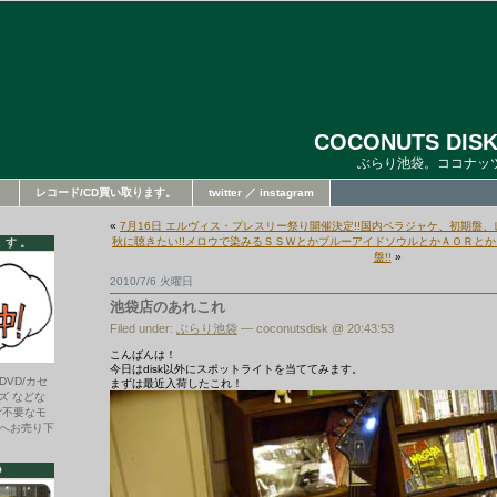
COCONUTS DISK
ぶらり池袋。ココナッ
。
レコード/CD買い取ります。
twitter ／ instagram
«
7月16日 エルヴィス・プレスリー祭り開催決定!!国内ペラジャケ、初期盤、レア
秋に聴きたい!!メロウで染みるＳＳＷとかブルーアイドソウルとかＡＯＲと
ます。
盤!!
»
2010/7/6 火曜日
池袋店のあれこれ
Filed under:
ぶらり池袋
— coconutsdisk @ 20:43:53
こんばんは！
今日はdisk以外にスポットライトを当ててみます。
DVD/カセ
まずは最近入荷したこれ！
ズ などな
ご不要なモ
へお売り下
O