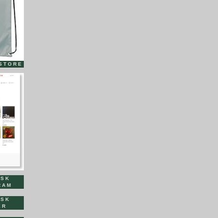
れ
こ
れ
は
STORE
ISK
RAM
ISK
ER