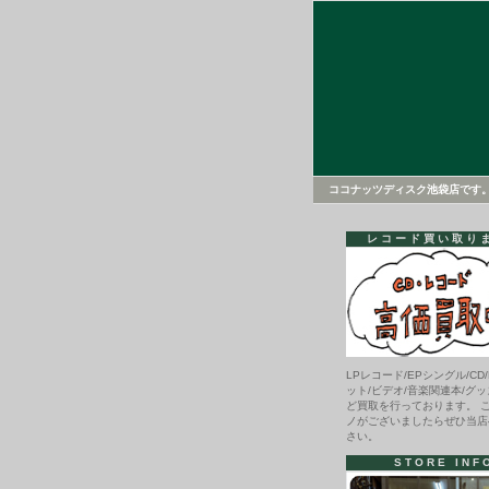
ココナッツディスク池袋店です
レコード買い取り
LPレコード/EPシングル/CD/
ット/ビデオ/音楽関連本/グッ
ど買取を行っております。 
ノがございましたらぜひ当店
さい。
STORE INF