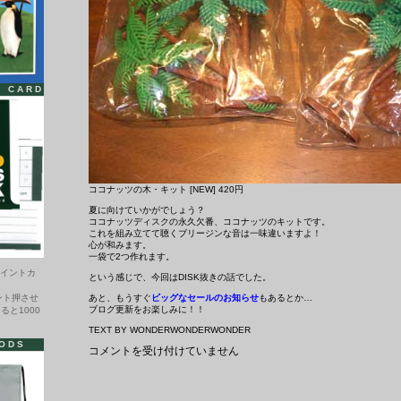
T CARD
ココナッツの木・キット [NEW] 420円
夏に向けていかがでしょう？
ココナッツディスクの永久欠番、ココナッツのキットです。
これを組み立てて聴くブリージンな音は一味違いますよ！
心が和みます。
一袋で2つ作れます。
ポイントカ
という感じで、今回はDISK抜きの話でした。
ント押させ
あと、もうすぐ
ビッグなセールのお知らせ
もあるとか…
ブログ更新をお楽しみに！！
ると1000
TEXT BY WONDERWONDERWONDER
ODS
池
コメントを受け付けていません
袋
店
の
あ