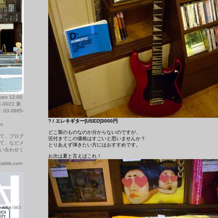
 12:00
1-0021 東
03-3985-
? / エレキギター[USED]3000円
om
どこ製のものなのか分からないのですが、
て、ブログ
弦付きでこの価格はすごいと思いませんか？
て、などメ
とりあえず弾きたい方にはおすすめです。
い合わせく
お次は夏と言えばこれ！
disk.com