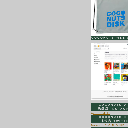
COCONUTS WEB 
COCONUTS D
池袋店 INSTAG
@c_c_n_d_ikb
COCONUTS D
池袋店 TWITT
Tweets by C_C_N_D_IKB