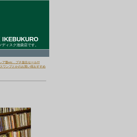
 IKEBUKURO
ツディスク池袋店です。
盤etc…プチ放出セール!!!
かスワンプとかのお買い得おすすめ