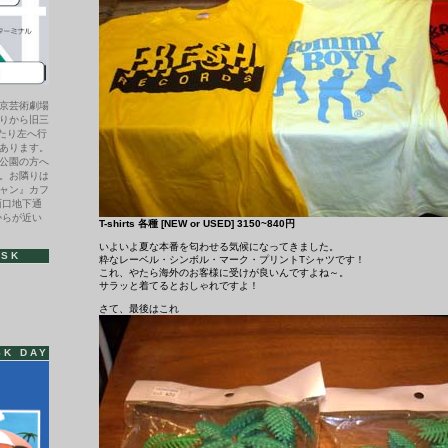
京芸術劇場
りから旧三
わたり左へ行
あります。
公園の方へ
。お隣りは
ャン』カフ
西口地下通
からが近い
T-shirts 各種 [NEW or USED] 3150~840円
いよいよ夏な本番を匂わせる気候になってきました。
ISK
粋なレーベル・シンボル・マーク・プリントTシャツです！
これ、やたら海外のお客様に受けが良いんですよね～。
サラッと着てるとおしゃれですよ！
さて、最後はこれ
SK DAY