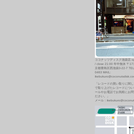
ココナッツディスク池袋店 open
/ close 21:00 年中無休 〒17
京都豊島区西池袋3-22-7 TEL: 
0463 MAIL:
ikebukuro@coconutsdisk.c
「レコードの買い取りに関し
で取り上げたレコードについ
ールやお電話でお気軽にお問
ださい。」
メール：ikebukuro@coconuts