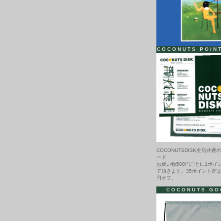
COCONUTS POIN
COCONUTSDISK全店共通
ード
お買い物500円ごとに1ポイ
て頂きます。35ポイント貯ま
円オフ。
COCONUTS GO