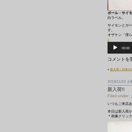
ポール・サイモン 
白ラベル。
サイモンとガー
す。
オザケン「僕らが旅
♪
音
声
00:00
プ
レ
LP
コメントを
ー
新
ヤ
入
ー
«
新入荷～日本の
荷
～！！！
は
2019/11/23 
新入荷!!
Filed under:
いつもご来店
本日は新入荷か
＊画像クリック