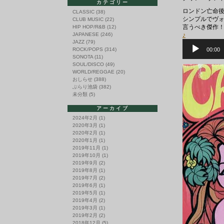
カテゴリー
ロンドン亡命後
CLASSIC
(38)
シンプルでヴ
CLUB MUSIC
(22)
言うべき傑作
HIP HOP/R&B
(12)
JAPANESE
(246)
♪
JAZZ
(79)
音
声
ROCK/POPS
(314)
00:00
プ
SONOTA
(11)
レ
SOUL/DISCO
(49)
ー
WORLD/REGGAE
(20)
ヤ
おしらせ
(388)
ー
ぶらり池袋
(382)
未分類
(5)
アーカイブ
2024年2月
(1)
2020年3月
(1)
2020年2月
(1)
2020年1月
(1)
2019年11月
(1)
2019年10月
(1)
2019年9月
(2)
2019年8月
(1)
2019年7月
(2)
2019年6月
(1)
2019年5月
(1)
2019年4月
(2)
2019年3月
(1)
2019年2月
(2)
2018年12月
(5)