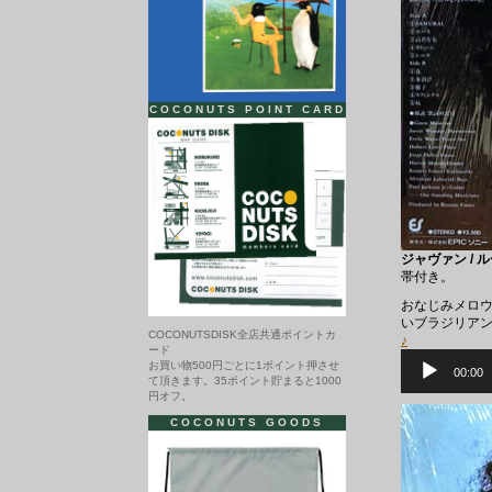
COCONUTS POINT CARD
ジャヴァン / ル
帯付き。
おなじみメロウ
いブラジリアン・
COCONUTSDISK全店共通ポイントカ
♪
ード
音
お買い物500円ごとに1ポイント押させ
声
00:00
て頂きます。35ポイント貯まると1000
プ
円オフ。
レ
ー
COCONUTS GOODS
ヤ
ー