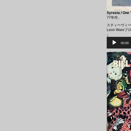
Syreeta / One
77年作。
スティーヴィー
Leon War
♪
音
声
00:00
プ
レ
ー
ヤ
ー