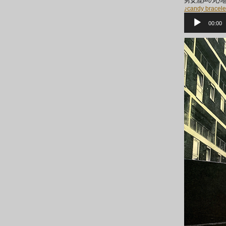
男女混声の心
♪candy bracele
音
声
00:00
プ
レ
ー
ヤ
ー