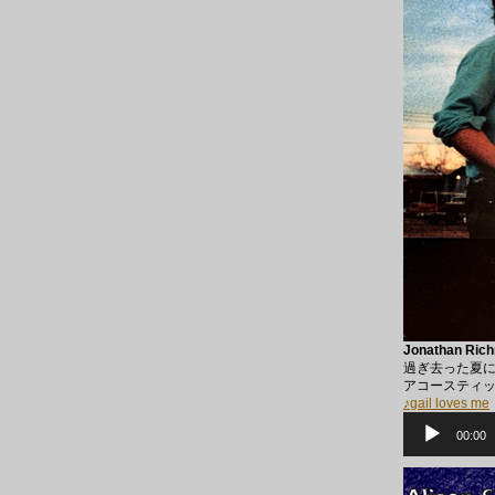
Jonathan Rich
過ぎ去った夏に
アコースティック
♪gail loves me
音
声
00:00
プ
レ
ー
ヤ