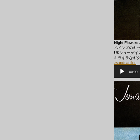
Night Flowers 
ペインズのキッ
UKシューゲイ
キラキラなギ
♪sandcastles
音
声
00:00
プ
レ
ー
ヤ
ー