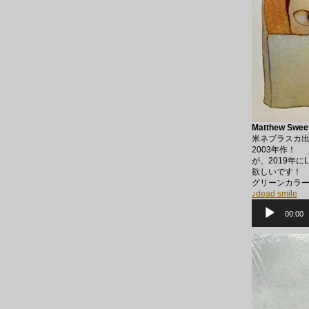
Matthew Sweet
米ネブラスカ出
2003年作！
が、2019年
欲しいです！
グリーンカラ
♪dead smile
音
声
00:00
プ
レ
ー
ヤ
ー