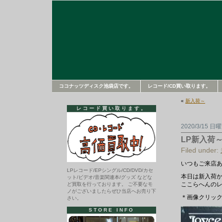
ココナッツディスク池袋店です。
レコード/CD買い取ります。
«
新入荷～
レコード買い取ります。
2020/3/15 日
LP新入荷
Filed under:
いつもご来店
LPレコード/EPシングル/CD/DVD/カセ
本日は新入荷から
ット/ビデオ/音楽関連本/グッズ などな
ここらへんの
ど買取を行っております。 ご不要なモ
ノがございましたらぜひ当店へお売り下
＊画像クリック
さい。
STORE INFO