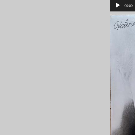
音
声
00:00
プ
レ
ー
ヤ
ー