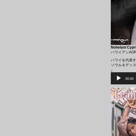
Nohelani Cypr
ハワイアンAO
ハワイを代表す
ソウル＆ディ
♪
音
声
00:00
プ
レ
ー
ヤ
ー