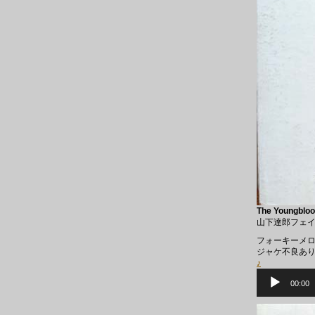
The Youngbloo
山下達郎フェ
フォーキーメロ
ジャケ不良あ
♪
音
声
00:00
プ
レ
ー