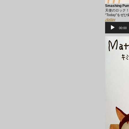
Smashing Pum
天使のロック！
“Today”を
♪today
音
声
00:00
プ
レ
ー
ヤ
ー