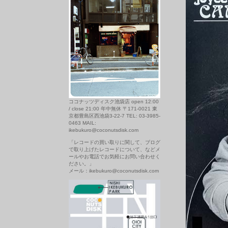
ココナッツディスク池袋店 open 12:00
/ close 21:00 年中無休 〒171-0021 東
京都豊島区西池袋3-22-7 TEL: 03-3985-
0463 MAIL:
ikebukuro@coconutsdisk.com
「レコードの買い取りに関して、ブログ
で取り上げたレコードについて、などメ
ールやお電話でお気軽にお問い合わせく
ださい。」
メール：ikebukuro@coconutsdisk.com