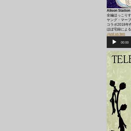
Alison Statton
全編ほっこり
ヤング・マーブ
コラボ2018年
ほぼ宅録によ
♪just us two
音
声
00:00
プ
レ
ー
ヤ
ー