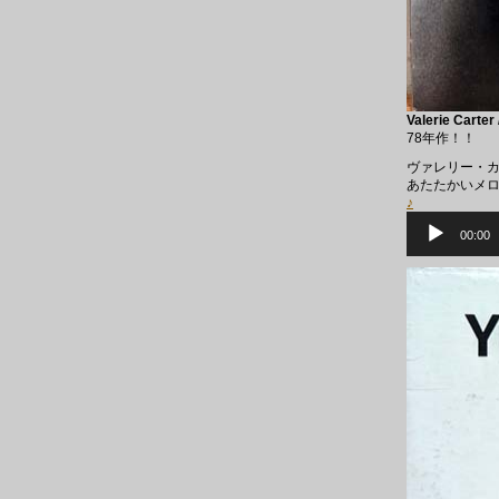
Valerie Carter
78年作！！
ヴァレリー・カ
あたたかいメロウダ
♪
音
声
00:00
プ
レ
ー
ヤ
ー