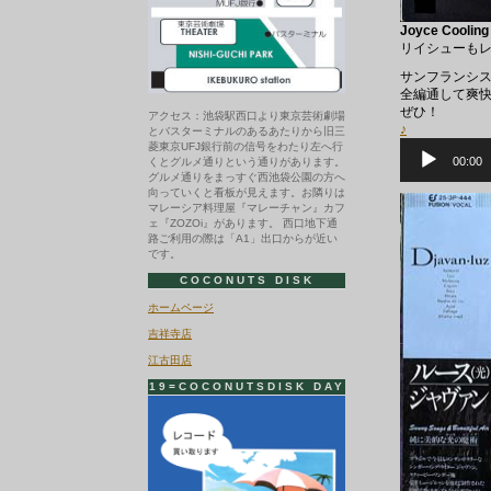
Joyce Cooling
リイシューも
サンフランシス
全編通して爽快な
ぜひ！
アクセス：池袋駅西口より東京芸術劇場
♪
とバスターミナルのあるあたりから旧三
音
菱東京UFJ銀行前の信号をわたり左へ行
声
00:00
くとグルメ通りという通りがあります。
プ
グルメ通りをまっすぐ西池袋公園の方へ
レ
向っていくと看板が見えます。お隣りは
ー
マレーシア料理屋『マレーチャン』カフ
ヤ
ェ『ZOZOi』があります。 西口地下通
ー
路ご利用の際は「A1」出口からが近い
です。
COCONUTS DISK
ホームページ
吉祥寺店
江古田店
19=COCONUTSDISK DAY