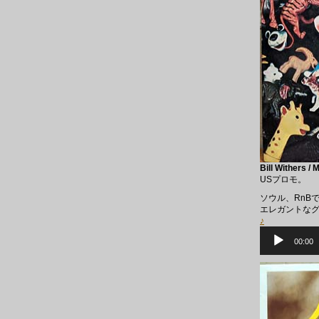
Bill Withers /
USプロモ。
ソウル、RnB
エレガントな
♪
音
声
00:00
プ
レ
ー
ヤ
ー