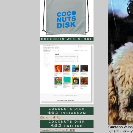
COCONUTS WEB STORE
COCONUTS DISK
池袋店 INSTAGRAM
@c_c_n_d_ikb
COCONUTS DISK
池袋店 TWITTER
Caetano Veloso
Tweets by C_C_N_D_IKB
クリア・ヴァ