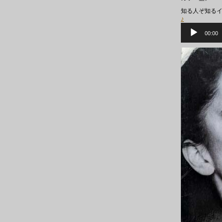
知る人ぞ知るイ
♪
音
声
00:00
プ
レ
ー
ヤ
ー