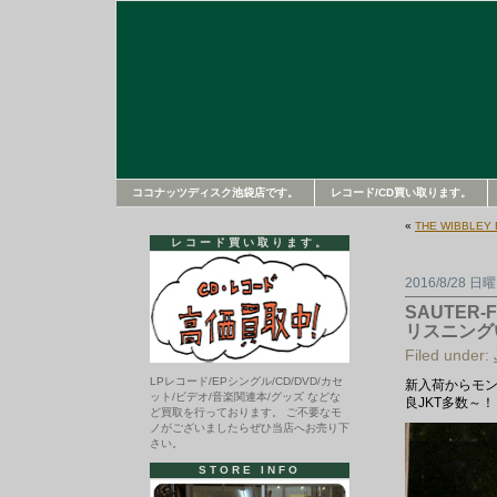
ココナッツディスク池袋店です。
レコード/CD買い取ります。
«
THE WIBBL
レコード買い取ります。
2016/8/28 日
SAUTER
リスニング
Filed under:
LPレコード/EPシングル/CD/DVD/カセ
新入荷からモン
ット/ビデオ/音楽関連本/グッズ などな
良JKT多数～
ど買取を行っております。 ご不要なモ
ノがございましたらぜひ当店へお売り下
さい。
STORE INFO