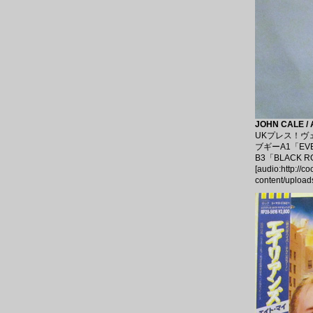
JOHN CALE / 
UKプレス！ヴ
ブギーA1「EVE
B3「BLACK 
[audio:http://c
content/upload