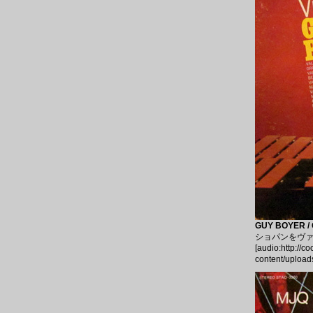
GUY BOYER / 
ショパンをヴ
[audio:http://c
content/upload