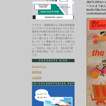
JIM FLO
ーカルまであ
[audio:http://c
content/upload
アクセス：池袋駅西口より東京芸術劇場
とバスターミナルのあるあたりから旧三
菱東京UFJ銀行前の信号をわたり左へ行
くとグルメ通りという通りがあります。
グルメ通りをまっすぐ西池袋公園の方へ
向っていくと看板が見えます。お隣りは
マレーシア料理屋『マレーチャン』カフ
ェ『ZOZOi』があります。 西口地下通
路ご利用の際は「A1」出口からが近い
です。
COCONUTS DISK
ホームページ
吉祥寺店
江古田店
19=COCONUTSDISK DAY