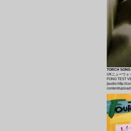
TORCH SONG 
UKニューウェイ
FONG TEST 
[audio:http://c
content/upload