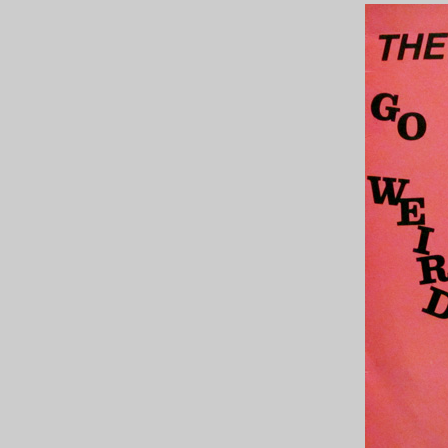
ー
ジ
ー
リ
ス
ニ
ン
グ
い
ろ
い
ろ！
は