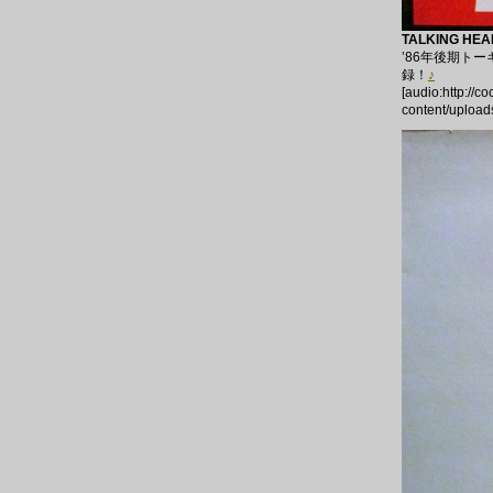
TALKING HEAD
’86年後期トー
録！
♪
[audio:http://c
content/upload