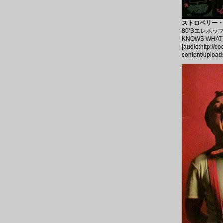
ストロベリー・スウ
80’Sエレポッ
KNOWS WHA
[audio:http://c
content/upload