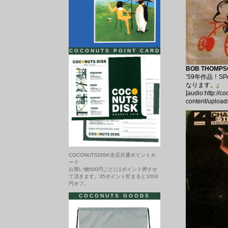
COCONUTS POINT CARD
BOB THOMPSO
’59年作品！S
なります。
♪
[audio:http://c
content/upload
COCONUTSDISK全店共通ポイントカ
ード
お買い物500円ごとに1ポイント押させ
て頂きます。35ポイント貯まると1000
円オフ。
COCONUTS GOODS