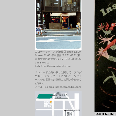
ココナッツディスク池袋店 open 12:00
/ close 21:00 年中無休 〒171-0021 東
京都豊島区西池袋3-22-7 TEL: 03-3985-
0463 MAIL:
ikebukuro@coconutsdisk.com
「レコードの買い取りに関して、ブログ
で取り上げたレコードについて、などメ
ールやお電話でお気軽にお問い合わせく
ださい。」
メール：ikebukuro@coconutsdisk.com
SAUTER-FINEG