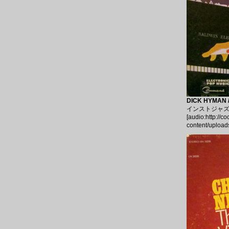
DICK HYMAN 
インストジャズ
[audio:http://c
content/upload