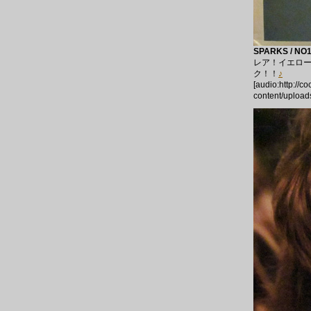
SPARKS / NO1
レア！イエロ
ク！！
♪
[audio:http://c
content/upload