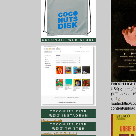
COCONUTS WEB STORE
ENOCH LIGHT 
US奇才イージ
作アルバム。ビ
か！
♪
[audio:http://c
content/upload
COCONUTS DISK
池袋店 INSTAGRAM
@c_c_n_d_ikb
COCONUTS DISK
池袋店 TWITTER
Tweets by C_C_N_D_IKB