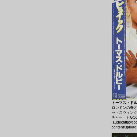
トーマス・ドルビ
ロンドンの奇才
ゥ・スウィング
チャー」もGO
[audio:http://c
content/upload