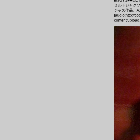
MJQ / SPACE 
ミルトジャクソ
ジャズ作品。A1「
[audio:http://c
content/upload