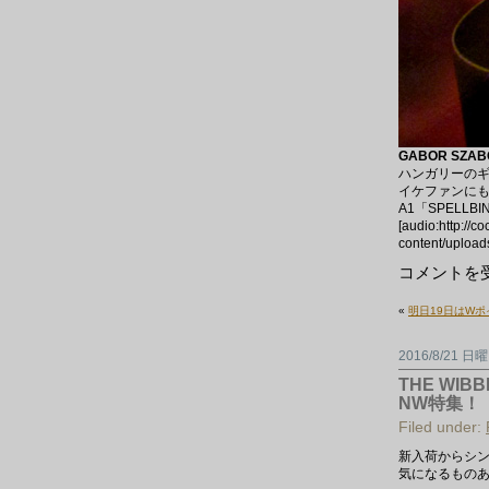
GABOR SZABO 
ハンガリーのギ
イケファンに
A1「SPELL
[audio:http://c
content/upload
SAUTER-
コメントを
FINEGAN
か
«
明日19日はW
ら
GABOR
SZABO
2016/8/21 日
ま
で
THE WI
モ
NW特集！
ン
ド
Filed under:
～
変
新入荷からシン
種
気になるもの
イ