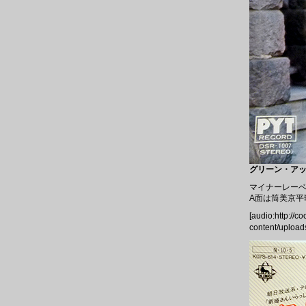
グリーン・アップル
マイナーレーベ
A面は筒美京平
[audio:http://c
content/uploa