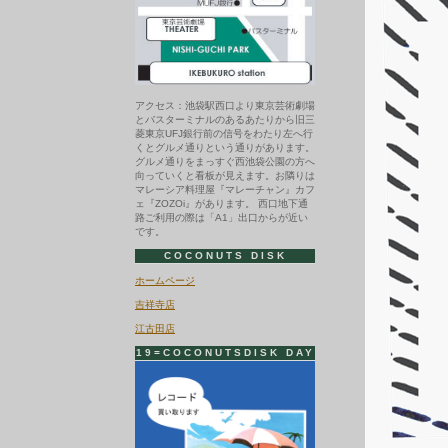
アクセス：池袋駅西口より東京芸術劇場
とバスターミナルのあるあたりから旧三
菱東京UFJ銀行前の信号をわたり左へ行
くとグルメ通りという通りがあります。
グルメ通りをまっすぐ西池袋公園の方へ
向っていくと看板が見えます。お隣りは
マレーシア料理屋『マレーチャン』カフ
ェ『ZOZOi』があります。 西口地下通
路ご利用の際は「A1」出口からが近い
です。
COCONUTS DISK
ホームページ
吉祥寺店
江古田店
19=COCONUTSDISK DAY