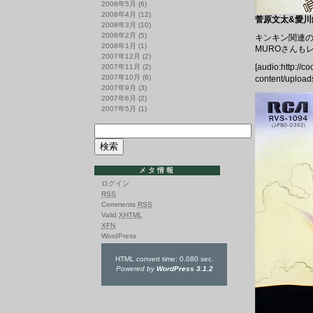
2008年5月
(6)
2008年4月
(12)
菅原文太&愛川欽也
2008年3月
(10)
2008年2月
(5)
キンキン関連の
2008年1月
(1)
MUROさんも
2007年12月
(2)
[audio:http://c
2007年11月
(2)
2007年10月
(6)
content/uploa
2007年9月
(3)
2007年6月
(2)
2007年5月
(1)
メタ情報
ログイン
RSS
Comments
RSS
Valid
XHTML
XFN
WordPress
HTML convert time: 0.080 sec.
Powered by
WordPress 3.1.2