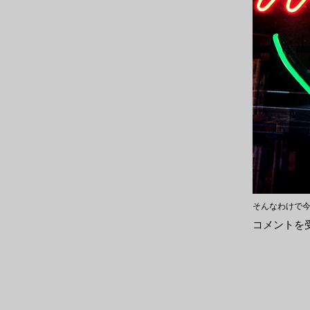
そんなわけで今
EP
コメントを
新
入
荷
～
和
モ
ノ
10