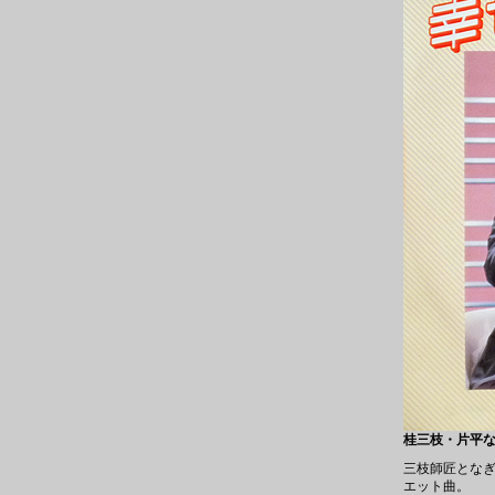
桂三枝・片平なぎさ
三枝師匠となぎ
エット曲。