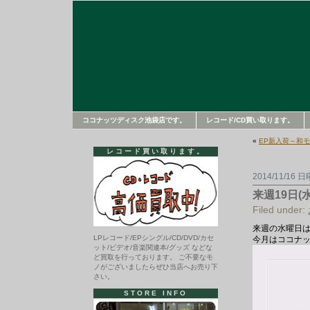
ココナッツディスク池袋店です。
レコード/CD買い取ります。
«
EP新入荷～和モ
レコード買い取ります。
2014/11/16 
来週19日
Filed under:
来週の水曜日は
LPレコード/EPシングル/CD/DVD/カセ
今月はココナ
ット/ビデオ/音楽関連本/グッズ などな
ど買取を行っております。 ご不要なモ
ノがございましたらぜひ当店へお売り下
さい。
STORE INFO