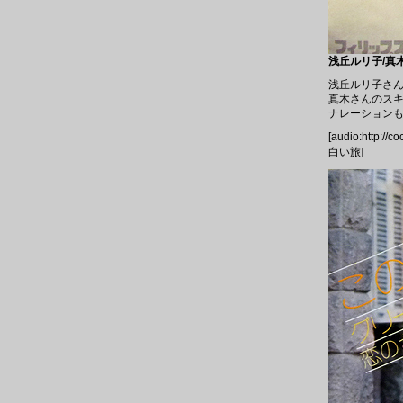
浅丘ルリ子/真木悠
浅丘ルリ子さん
真木さんのス
ナレーションも
[audio:http://c
白い旅]