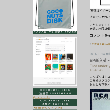
(画像はイメー
店頭でCDやレ
ト
いたします！
来週の水曜19
COCONUTS WEB STORE
来
コメントを
週
19
«
明後日！10/1
日
(水)
コ
2014/11/14 
コ
ナ
EP新入荷
ッ
ツ
Filed under:
デ
18:48:42
ィ
ス
こんばんは！
ク
ご無沙汰ブログ
デ
おもしろ7吋い
ー
で
COCONUTS DISK
す。
池袋店 INSTAGRAM
は
@c_c_n_d_ikb
COCONUTS DISK
池袋店 TWITTER
Tweets by C_C_N_D_IKB