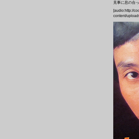
見事に息の合
[audio:http://c
content/uplo