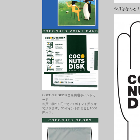
今月はなんと！
COCONUTS POINT CARD
COCONUTSDISK全店共通ポイントカ
ード
お買い物500円ごとに1ポイント押させ
て頂きます。35ポイント貯まると1000
円オフ。
COCONUTS GOODS