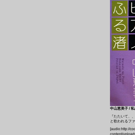
中山恵美子 / 私は
『たたいて、
と歌われるフ
[audio:http://c
content/uploa