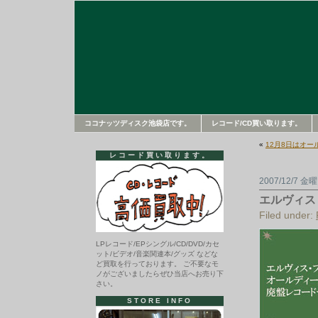
ココナッツディスク池袋店です。
レコード/CD買い取ります。
«
12月8日はオ
レコード買い取ります。
2007/12/7 金
エルヴィス
Filed under:
LPレコード/EPシングル/CD/DVD/カセ
ット/ビデオ/音楽関連本/グッズ などな
ど買取を行っております。 ご不要なモ
ノがございましたらぜひ当店へお売り下
さい。
STORE INFO