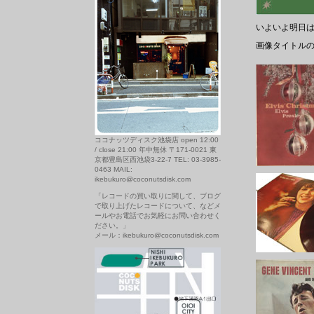
いよいよ明日
画像タイトル
ココナッツディスク池袋店 open 12:00
/ close 21:00 年中無休 〒171-0021 東
京都豊島区西池袋3-22-7 TEL: 03-3985-
0463 MAIL:
ikebukuro@coconutsdisk.com
「レコードの買い取りに関して、ブログ
で取り上げたレコードについて、などメ
ールやお電話でお気軽にお問い合わせく
ださい。」
メール：ikebukuro@coconutsdisk.com