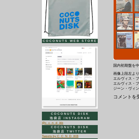
COCONUTS WEB STORE
国内初期盤を中
画像上段左よ
エルヴィス・プレ
エルヴィス・プレ
ジーン・ヴィン
12
コメントを
月
8
日
は
COCONUTS DISK
オ
池袋店 INSTAGRAM
ー
@c_c_n_d_ikb
ル
COCONUTS DISK
デ
池袋店 TWITTER
ィ
Tweets by C_C_N_D_IKB