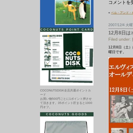
エ
コメントを
ル
ヴ
«
ベル・アンド・
ィ
ス・
プ
2007/12/4 火
レ
COCONUTS POINT CARD
ス
12月8日
リ
ー
Filed under:
と
オ
12月8日（土
ー
曜日です。
ル
デ
ィ
ー
ズ
廃
盤
レ
コ
COCONUTSDISK全店共通ポイントカ
ー
ード
ド
お買い物500円ごとに1ポイント押させ
セ
て頂きます。35ポイント貯まると1000
ー
円オフ。
ル
は
COCONUTS GOODS