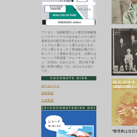
アクセス：池袋駅西口より東京芸術劇場
とバスターミナルのあるあたりから旧三
菱東京UFJ銀行前の信号をわたり左へ行
くとグルメ通りという通りがあります。
グルメ通りをまっすぐ西池袋公園の方へ
向っていくと看板が見えます。お隣りは
マレーシア料理屋『マレーチャン』カフ
ェ『ZOZOi』があります。 西口地下通
路ご利用の際は「A1」出口からが近い
です。
COCONUTS DISK
ホームページ
吉祥寺店
江古田店
19=COCONUTSDISK DAY
*整理券は当日