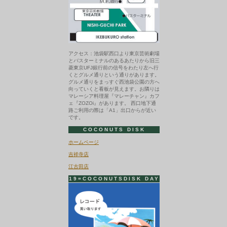
荷
か
ら：
ブ
リ
ジ
ッ
アクセス：池袋駅西口より東京芸術劇場
ト・
とバスターミナルのあるあたりから旧三
バ
菱東京UFJ銀行前の信号をわたり左へ行
ル
くとグルメ通りという通りがあります。
ド
グルメ通りをまっすぐ西池袋公園の方へ
ー
向っていくと看板が見えます。お隣りは
は
マレーシア料理屋『マレーチャン』カフ
ェ『ZOZOi』があります。 西口地下通
路ご利用の際は「A1」出口からが近い
です。
COCONUTS DISK
ホームページ
吉祥寺店
江古田店
19=COCONUTSDISK DAY