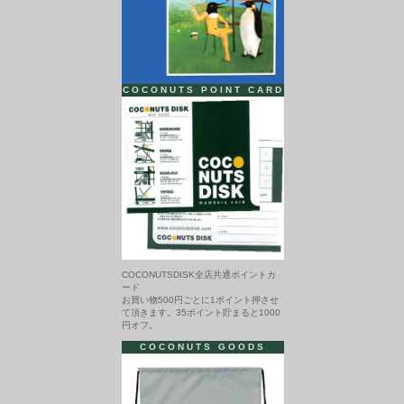
COCONUTS POINT CARD
COCONUTSDISK全店共通ポイントカ
ード
お買い物500円ごとに1ポイント押させ
て頂きます。35ポイント貯まると1000
円オフ。
COCONUTS GOODS