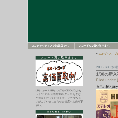
ココナッツディスク池袋店です。
レコード/CD買い取ります。
«
エルヴィス・プ
レコード買い取ります。
2008/1/30 水
1/30の
Filed under:
今日の新入荷
LPレコード/EPシングル/CD/DVD/カセ
ット/ビデオ/音楽関連本/グッズ などな
ど買取を行っております。 ご不要なモ
ノがございましたらぜひ当店へお売り下
さい。
STORE INFO