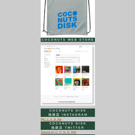
COCONUTS WEB STORE
COCONUTS DISK
池袋店 INSTAGRAM
@c_c_n_d_ikb
COCONUTS DISK
池袋店 TWITTER
Tweets by C_C_N_D_IKB