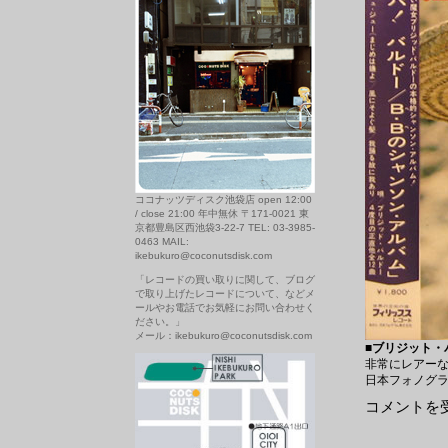
ココナッツディスク池袋店 open 12:00
/ close 21:00 年中無休 〒171-0021 東
京都豊島区西池袋3-22-7 TEL: 03-3985-
0463 MAIL:
ikebukuro@coconutsdisk.com
「レコードの買い取りに関して、ブログ
で取り上げたレコードについて、などメ
ールやお電話でお気軽にお問い合わせく
ださい。」
メール：ikebukuro@coconutsdisk.com
■
ブリジット・
非常にレアー
日本フォノグラム
1/30
コメントを
の
新
入