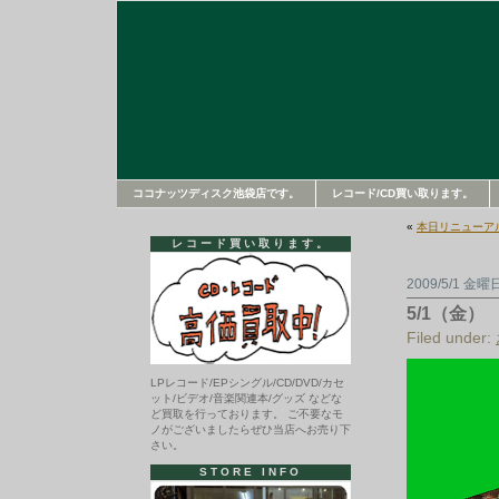
ココナッツディスク池袋店です。
レコード/CD買い取ります。
«
本日リニューア
レコード買い取ります。
2009/5/1 金曜
5/1（金
Filed under:
LPレコード/EPシングル/CD/DVD/カセ
ット/ビデオ/音楽関連本/グッズ などな
ど買取を行っております。 ご不要なモ
ノがございましたらぜひ当店へお売り下
さい。
STORE INFO