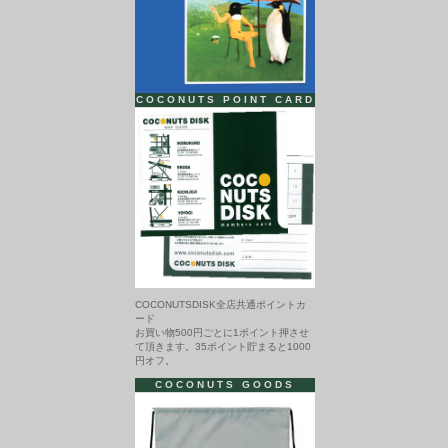
COCONUTS POINT CARD
COCONUTSDISK全店共通ポイントカ
ード
お買い物500円ごとに1ポイント押させ
て頂きます。35ポイント貯まると1000
円オフ。
COCONUTS GOODS