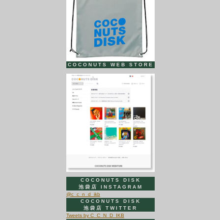
COCONUTS WEB STORE
COCONUTS DISK
池袋店 INSTAGRAM
@c_c_n_d_ikb
COCONUTS DISK
池袋店 TWITTER
Tweets by C_C_N_D_IKB