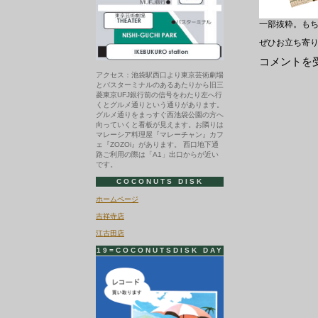
一部抜粋。も
ぜひお立ち寄
5/1（金）
コメントを
CD
アクセス：池袋駅西口より東京芸術劇場
新
とバスターミナルのあるあたりから旧三
入
菱東京UFJ銀行前の信号をわたり左へ行
荷
くとグルメ通りという通りがあります。
コ
グルメ通りをまっすぐ西池袋公園の方へ
ー
向っていくと看板が見えます。お隣りは
ナ
マレーシア料理屋『マレーチャン』カフ
ー
ェ『ZOZOi』があります。 西口地下通
で
路ご利用の際は「A1」出口からが近い
き
です。
ま
し
COCONUTS DISK
た！！
は
ホームページ
吉祥寺店
江古田店
19=COCONUTSDISK DAY