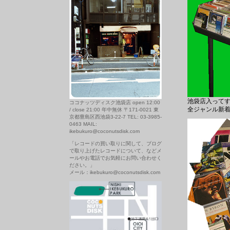
池袋店入って
ココナッツディスク池袋店 open 12:00
全ジャンル新着
/ close 21:00 年中無休 〒171-0021 東
京都豊島区西池袋3-22-7 TEL: 03-3985-
0463 MAIL:
ikebukuro@coconutsdisk.com
「レコードの買い取りに関して、ブログ
で取り上げたレコードについて、などメ
ールやお電話でお気軽にお問い合わせく
ださい。」
メール：ikebukuro@coconutsdisk.com