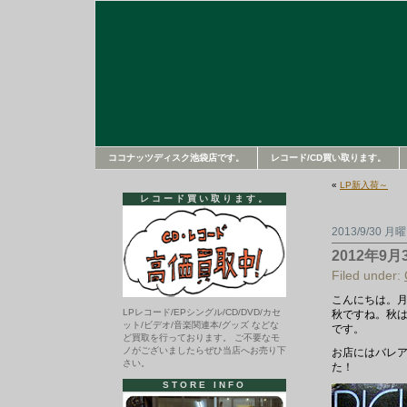
ココナッツディスク池袋店です。
レコード/CD買い取ります。
«
LP新入荷～
レコード買い取ります。
2013/9/30 月
2012年9月
Filed under:
こんにちは。
LPレコード/EPシングル/CD/DVD/カセ
秋ですね。秋
ット/ビデオ/音楽関連本/グッズ などな
です。
ど買取を行っております。 ご不要なモ
ノがございましたらぜひ当店へお売り下
お店にはバレ
さい。
た！
STORE INFO