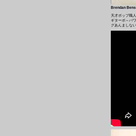
Brendan Benso
天才ポップ職人
ギターポ～パ
グあんましな