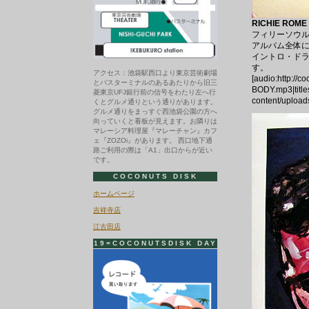
RICHIE ROME 
フィリーソウル・
アルバム全体
イントロ・ドラムブ
す。
アクセス：池袋駅西口より東京芸術劇場
[audio:http://
とバスターミナルのあるあたりから旧三
BODY.mp3|title
菱東京UFJ銀行前の信号をわたり左へ行
content/uploa
くとグルメ通りという通りがあります。
グルメ通りをまっすぐ西池袋公園の方へ
向っていくと看板が見えます。お隣りは
マレーシア料理屋『マレーチャン』カフ
ェ『ZOZOi』があります。 西口地下通
路ご利用の際は「A1」出口からが近い
です。
COCONUTS DISK
ホームページ
吉祥寺店
江古田店
19=COCONUTSDISK DAY