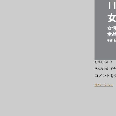
お楽しみに！
そんなわけで
LP
コメントを
新
入
次ページへ »
荷
～
は