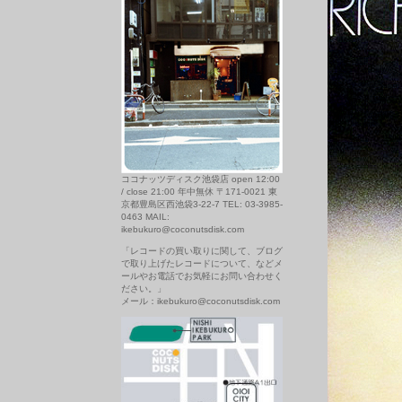
ココナッツディスク池袋店 open 12:00
/ close 21:00 年中無休 〒171-0021 東
京都豊島区西池袋3-22-7 TEL: 03-3985-
0463 MAIL:
ikebukuro@coconutsdisk.com
「レコードの買い取りに関して、ブログ
で取り上げたレコードについて、などメ
ールやお電話でお気軽にお問い合わせく
ださい。」
メール：ikebukuro@coconutsdisk.com