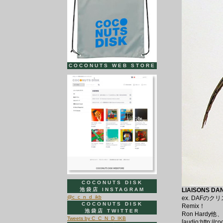
COCONUTS WEB STORE
COCONUTS DISK
池袋店 INSTAGRAM
LIAISONS DAN
@c_c_n_d_ikb
ex. DAF
COCONUTS DISK
Remix！
池袋店 TWITTER
Ron Hard
Tweets by C_C_N_D_IKB
[audio:http://