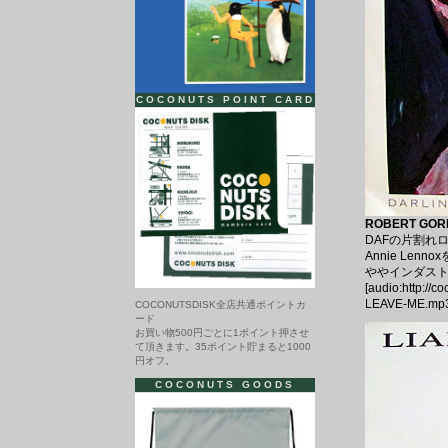
COCONUTS POINT CARD
ROBERT GORL 
DAFの片割れ
Annie Lenno
ややインダス
[audio:http://
LEAVE-ME.mp3
COCONUTSDISK全店共通ポイントカ
ード
お買い物500円ごとに1ポイント押させ
て頂きます。35ポイント貯まると1000
円オフ。
COCONUTS GOODS