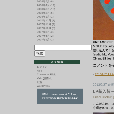
2008年5月
(6)
2008年4月
(12)
2008年3月
(10)
2008年2月
(5)
2008年1月
(1)
2007年12月
(2)
2007年11月
(2)
2007年10月
(6)
2007年9月
(3)
2007年6月
(2)
2007年5月
(1)
KREAMCICLE 
MIXED By J
差し込んでくる
[audio:http://
ON.mp3|titles
メタ情報
2012
コメントを
ログイン
年
RSS
9
«
2013/9/23 L
Comments
RSS
月
Valid
XHTML
30
XFN
日
2013/9/27 金
LP/12inch
WordPress
レ
LP新入荷
コ
HTML convert time: 0.519 sec.
ー
Filed under:
Powered by
WordPress 3.1.2
ド
新
こんばんは。
入
今週は90’s～
荷