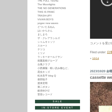
THE FULL TEENZ
The Moonlights
THE NO GENERATIONS
THIS IS PANIC
TRASH-UP!!
ViViAN BOYS
yogee new waves
どついたるねん
はいからさん
ましまろ
ザ・クレアラシルズ
シャムキャッツ
10/21
コメントを受け
スカート
は
テツコ
Filed under:
日
ミツメ
ラッキーオールドサン
«
10/14
前園直樹グループ
台風クラブ
小西康陽・軽い読み物など。
2023/10/20 金
昆虫キッズ
松永良平 blog Q
cassette w
柴田聡子
渡来宏明
第二ボタン
銀杏BOYZ
雷音レコード
SALE
IN-STORE EVENT