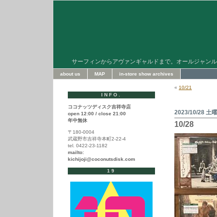
サーフィンからアヴァンギャルドまで。オールジャンル
about us
MAP
in-store show archives
«
10/21
INFO.
ココナッツディスク吉祥寺店
2023/10/28 土
open 12:00 / close 21:00
年中無休
10/28
〒180-0004
武蔵野市吉祥寺本町2-22-4
tel. 0422-23-1182
mailto:
kichijoji@coconutsdisk.com
19