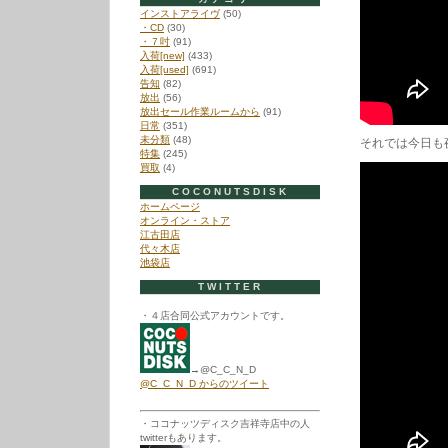
インストアライヴ
(50)
・CD
(30)
・７吋
(91)
入荷[new]
(433)
入荷[used]
(691)
告知
(82)
放出
(56)
放出セール作業ルームから
(91)
日常
(351)
未分類
(48)
それでは今日も
特集
(245)
買取
(4)
COCONUTSDISK
ホームページ
オンライン・ストア
江古田店
代々木店
池袋店
TWITTER
・４店合同公式アカウントです。
→@C_C_N_D
@C_C_N_D からのツイート
・ココナッツディスク吉祥寺店中の人
twitterもあります。