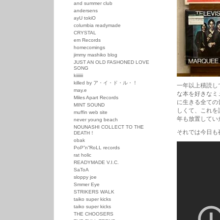
and summer club
andersens
ayU tokiO
columbia readymade
CRYSTAL
em Records
homecomings
jimmy mashiko blog
JUST AN OLD FASHONED LOVE
SONG
kiiiiiii
killed by ア・イ・ド・ル・！
一年以上積読し
may.e
な本を好きなミ
Miles Apart Records
に生きる全ての
MINT SOUND
しくて、これを
muffin web site
年も放置してい
never young beach
NOUNASHI COLLECT TO THE
それでは今日も
DEATH！
obak
PoP”n”RoLL records
rat holic
READYMADE V.I.C.
SaToA
sloppy joe
Smmer Eye
STRIKERS WALK
taiko super kicks
taiko super kicks
THE CHOOSERS