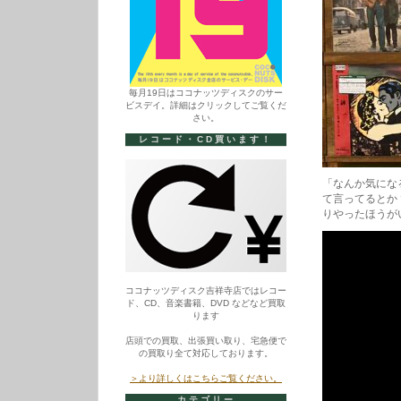
毎月19日はココナッツディスクのサー
ビスデイ。詳細はクリックしてご覧くだ
さい。
レコード・CD買います！
「なんか気にな
て言ってるとか
りやったほうが
ココナッツディスク吉祥寺店ではレコー
ド、CD、音楽書籍、DVD などなど買取
ります
店頭での買取、出張買い取り、宅急便で
の買取り全て対応しております。
＞より詳しくはこちらご覧ください。
カテゴリー