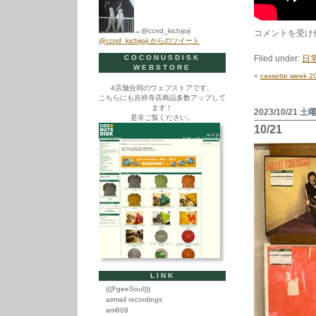
→@ccnd_kichijoji
10/28
コメントを受け
@ccnd_kichijoji からのツイート
は
COCONUSDISK
Filed under:
日
WEBSTORE
«
cassette week 2
4店舗合同のウェブストアです。
こちらにも吉祥寺店商品多数アップして
ます！
2023/10/21 土
是非ご覧ください。
10/21
LINK
(((FgeeSoul)))
airmail recordings
am609