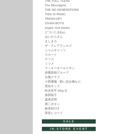
THE FULL TEENZ
The Moonlights
THE NO GENERATIONS
THIS IS PANIC
TRASH-UP!!
ViViAN BOYS
yogee new waves
どついたるねん
はいからさん
ましまろ
ザ・クレアラシルズ
シャムキャッツ
スカート
テツコ
ミツメ
ラッキーオールドサン
前園直樹グループ
台風クラブ
小西康陽・軽い読み物など。
昆虫キッズ
松永良平 blog Q
柴田聡子
渡来宏明
第二ボタン
銀杏BOYZ
雷音レコード
SALE
IN-STORE EVENT