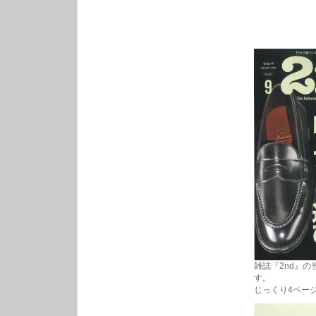
雑誌『2nd』
す。
じっくり4ペー