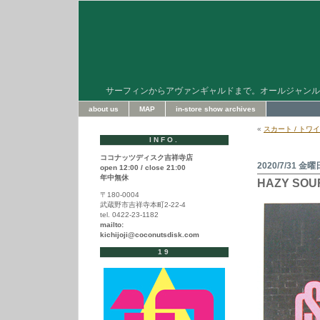
サーフィンからアヴァンギャルドまで。オールジャンル
about us
MAP
in-store show archives
«
スカート / トワイラ
INFO.
ココナッツディスク吉祥寺店
2020/7/31 金曜
open 12:00 / close 21:00
年中無休
HAZY SOU
〒180-0004
武蔵野市吉祥寺本町2-22-4
tel. 0422-23-1182
mailto:
kichijoji@coconutsdisk.com
19