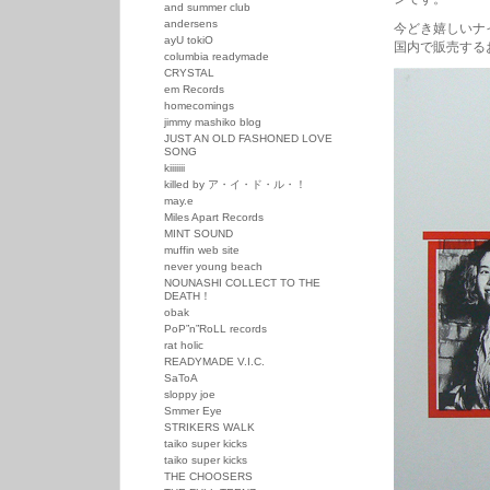
and summer club
andersens
今どき嬉しいナイ
ayU tokiO
国内で販売する
columbia readymade
CRYSTAL
em Records
homecomings
jimmy mashiko blog
JUST AN OLD FASHONED LOVE
SONG
kiiiiiii
killed by ア・イ・ド・ル・！
may.e
Miles Apart Records
MINT SOUND
muffin web site
never young beach
NOUNASHI COLLECT TO THE
DEATH！
obak
PoP”n”RoLL records
rat holic
READYMADE V.I.C.
SaToA
sloppy joe
Smmer Eye
STRIKERS WALK
taiko super kicks
taiko super kicks
THE CHOOSERS