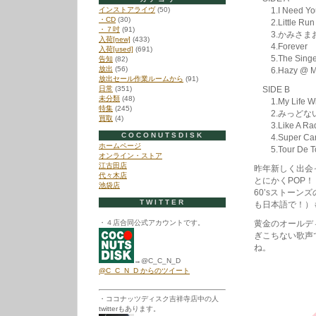
インストアライヴ
(50)
1.I Need You
・CD
(30)
2.Little Run
・７吋
(91)
3.かみさま
入荷[new]
(433)
4.Forever
入荷[used]
(691)
5.The Singer
告知
(82)
放出
(56)
6.Hazy @ M
放出セール作業ルームから
(91)
日常
(351)
SIDE B
未分類
(48)
1.My Life Wi
特集
(245)
2.みっどな
買取
(4)
3.Like A Rad
COCONUTSDISK
4.Super Ca
ホームページ
5.Tour De T
オンライン・ストア
江古田店
昨年新しく出会
代々木店
とにかくPOP！
池袋店
60’sストーンズ
TWITTER
も日本語で！）
・４店合同公式アカウントです。
黄金のオールデ
ぎこちない歌声
ね。
→@C_C_N_D
@C_C_N_D からのツイート
・ココナッツディスク吉祥寺店中の人
twitterもあります。