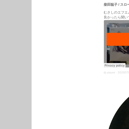
柴田聡子 / スロー・イ
むさしのエフエ
良かったら聞い
dj utsuro
·
2020