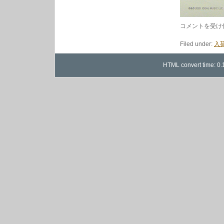
柴
コメントを受け
田
聡
Filed under:
入荷
子
/
ス
HTML convert time: 0.
ロ
ー・
イ
ン
は