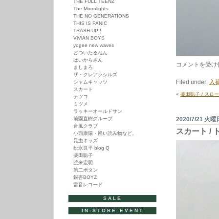
THE FULL TEENZ
The Moonlights
THE NO GENERATIONS
THIS IS PANIC
TRASH-UP!!
ViViAN BOYS
yogee new waves
どついたるねん
はいからさん
HAZY
コメントを受け
ましまろ
SOUR
ザ・クレアラシルズ
CHERRY
Filed under:
入荷
シャムキャッツ
/
スカート
TOUR
«
柴田聡子 / スロ
テツコ
DE
ミツメ
TOKYO
ラッキーオールドサン
は
前園直樹グループ
2020/7/21 火曜
台風クラブ
スカート / ト
小西康陽・軽い読み物など。
昆虫キッズ
松永良平 blog Q
柴田聡子
渡来宏明
第二ボタン
銀杏BOYZ
雷音レコード
SALE
IN-STORE EVENT