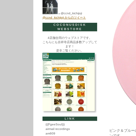
→@ccnd_kichijoji
@ccnd_kichijoji からのツイート
COCONUSDISK
WEBSTORE
4店舗合同のウェブストアです。
こちらにも吉祥寺店商品多数アップして
ます！
是非ご覧ください。
LINK
(((FgeeSoul)))
airmail recordings
ピンク＆ブルー
am609
ンです。