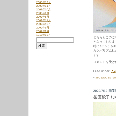
2003年12月
2003年11月
2003年10月
2003年9月
2003年8月
2002年11月
2002年10月
2002年9月
2002年8月
1010年12月
どちらもこのご
となっておりま
特に7インチが
カクバリズム社
ます！
ス
コメントを受け
カ
ー
Filed under:
入荷
ト
/
«
ayU tokiO-SaT
ト
ワ
イ
ラ
2020/7/12 日曜
イ
柴田聡子 /
ト
(LP)・
駆
け
る
(7inch)