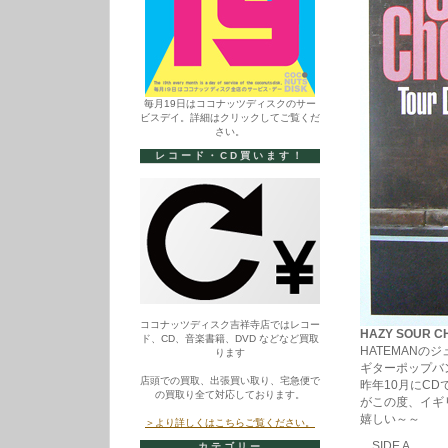
毎月19日はココナッツディスクのサー
ビスデイ。詳細はクリックしてご覧くだ
さい。
レコード・CD買います！
ココナッツディスク吉祥寺店ではレコー
HAZY SOUR CH
ド、CD、音楽書籍、DVD などなど買取
HATEMANの
ります
ギターポップバ
店頭での買取、出張買い取り、宅急便で
昨年10月にC
の買取り全て対応しております。
がこの度、イギ
嬉しい～～
＞より詳しくはこちらご覧ください。
SIDE A
カテゴリー