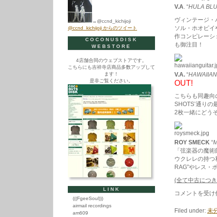
V.A
. “
HULA BL
ヴィンテージ・
→@ccnd_kichijoji
ソル・ホオピイ
@ccnd_kichijoji からのツイート
作コンピレーシ
COCONUSDISK
も御注目！
WEBSTORE
4店舗合同のウェブストアです。
こちらにも吉祥寺店商品多数アップして
ます！
V.A.
“
HAWAIIAN
是非ご覧ください。
OUT!
こちらも同趣向の
SHOTS’通り
2枚一緒にどう
ROY SMECK
“
M
「弦楽器の魔術
ウクレレの持つ和
RAG”やレス
(全て中古につ
LINK
GOODTIME’戦
コメントを受け
(((FgeeSoul)))
前’MUSIC
airmail recordings
の
Filed under:
未
世
am609