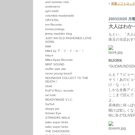
界
and summer club
«
和製ソフトロッ
は
andersens
ayU tokiO
columbia readymade
2003/10/20 月
CRYSTAL
em Records
大人はわか
homecomings
jimmy mashiko blog
もとい、「大人
JUST AN OLD FASHONED LOVE
珠玉の当店おす
SONG
kiiiiiii
killed by ア・イ・ド・ル・！
may.e
Miles Apart Records
BIJORK
MINT SOUND
“
GUDMUNDSDO
muffin web site
never young beach
んえ？？ビョー
NOUNASHI COLLECT TO THE
そう！あのビョ
DEATH！
け・な・い！
obak
しかも全曲アイ
PoP”n”RoLL records
ここまで読んで
rat holic
READYMADE V.I.C.
よ。
SaToA
具体的に何っぽ
sloppy joe
聴けば欲しくな
Smmer Eye
特にB-2″OL
STRIKERS WALK
taiko super kicks
taiko super kicks
THE CHOOSERS