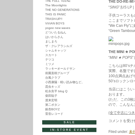
THE FULL TEENZ
THE DO-RE-MI
The Moonlights
“
SING
” [US LP
THE NO GENERATIONS
THIS IS PANIC
子供コーラスも
TRASH-UP!!
ここまでソフト
ViViAN BOYS
“We Can Fly”に
yogee new waves
“Green Tam
どついたるねん
はいからさん
ましまろ
ザ・クレアラシルズ
シャムキャッツ
THE MINI ★ P
スカート
“
MINI ★ POPS
”
テツコ
ミツメ
こちらは80’
ラッキーオールドサン
実際、名盤です
前園直樹グループ
100点満点あげ
台風クラブ
50’sロック
小西康陽・軽い読み物など。
昆虫キッズ
当店にはこうい
松永良平 blog Q
おります。
柴田聡子
(ただ、この3
渡来宏明
ので、こんなん
第二ボタン
銀杏BOYZ
(全て中古につ
雷音レコード
大
コメントを受け
SALE
人
は
IN-STORE EVENT
Filed under:
未
わ