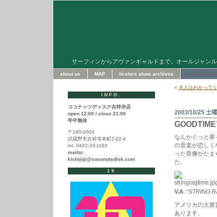
サーフィンからアヴァンギャルドまで。オールジャンル
about us
MAP
in-store show archives
«
大人はわかって
INFO.
ココナッツディスク吉祥寺店
2003/10/25 土
open 12:00 / close 21:00
年中無休
GOODTIM
〒180-0004
なんかぐっと寒
武蔵野市吉祥寺本町2-22-4
の音楽が恋しく
tel. 0422-23-1182
mailto:
った音像がたま
kichijoji@coconutsdisk.com
た。
19
V.A
. “
STRING R
アメリカの大衆
あります。