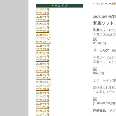
か
«
ロックンロール放
っ
アーカイブ
て
2026年7月
く
2026年6月
れ
2003/10/3 金曜
2026年5月
な
2026年4月
和製ソフト
い
2026年3月
は
2026年2月
和製ソフトロッ
2026年1月
和モノDJ垂涎
2025年12月
2025年11月
2025年10月
2025年9月
2025年8月
ザ・カルア
朝
2025年7月
2025年6月
和モノイヴェン
2025年5月
和製ソフトロッ
2025年4月
2025年3月
2025年2月
2025年1月
2024年12月
ナウ
ヘイ！
[J
2024年11月
2024年10月
高揚感溢れるビ
2024年9月
この曲もイヴェ
2024年8月
2024年7月
2024年6月
2024年5月
2024年4月
岡崎友紀
ラブ
2024年3月
2024年2月