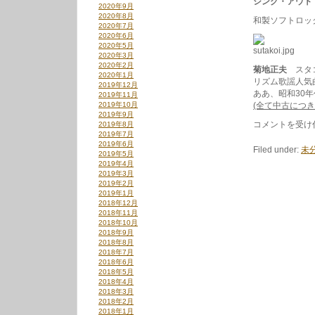
シング・アウト
2020年9月
2020年8月
和製ソフトロッ
2020年7月
2020年6月
2020年5月
2020年3月
2020年2月
菊地正夫
スタコ
2020年1月
リズム歌謡人気
2019年12月
ああ、昭和30
2019年11月
2019年10月
(全て中古につ
2019年9月
和
コメントを受け
2019年8月
製
2019年7月
ソ
2019年6月
Filed under:
未
フ
2019年5月
ト
2019年4月
ロ
2019年3月
ッ
2019年2月
ク
2019年1月
特
2018年12月
集
2018年11月
は
2018年10月
2018年9月
2018年8月
2018年7月
2018年6月
2018年5月
2018年4月
2018年3月
2018年2月
2018年1月