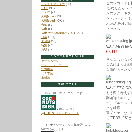
このレコードも
インストアライヴ
(50)
ね)なんだろう
・CD
(30)
・７吋
(91)
ンのラグ・ギタ
入荷[new]
(433)
ン・ルーツ・ミ
入荷[used]
(691)
人/黒人を分け
告知
(82)
う〜〜ん。
放出
(56)
放出セール作業ルームから
(91)
日常
(351)
未分類
(48)
特集
(245)
V.A
. “
WESTERN 
買取
(4)
OUT!
COCONUTSDISK
そんなもやもや
ホームページ
なのにまんま戦前シ
オンライン・ストア
江古田店
な曲があったり
代々木店
池袋店
TWITTER
V.A.
“
LET’S GO
もう深く考えず
・４店合同公式アカウントです。
副題”guitar ru
ー、ブルース、
クを厳選。
→@C_C_N_D
裏ジャケにびっ
@C_C_N_D からのツイート
て”PEBBLES”
・ココナッツディスク吉祥寺店中の人
twitterもあります。