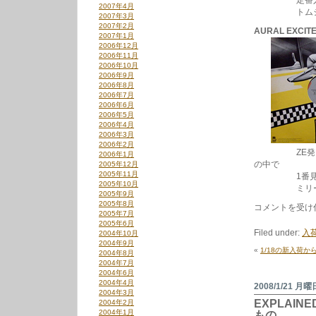
定番人気曲。
2007年4月
トムジョー
2007年3月
2007年2月
AURAL EXCIT
2007年1月
2006年12月
2006年11月
2006年10月
2006年9月
2006年8月
2006年7月
2006年6月
2006年5月
2006年4月
2006年3月
2006年2月
ZE発ミュー
2006年1月
の中で
2005年12月
2005年11月
1番見かけ
2005年10月
ミリー・スモ
2005年9月
2005年8月
1/23
コメントを受け
2005年7月
の
2005年6月
新
Filed under:
入荷
2004年10月
入
2004年9月
荷
«
1/18の新入荷か
2004年8月
か
2004年7月
ら
2004年6月
は
2004年4月
2008/1/21 月曜
2004年3月
EXPLAINE
2004年2月
2004年1月
もの