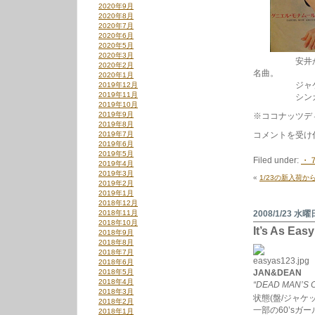
2020年9月
2020年8月
2020年7月
2020年6月
2020年5月
2020年3月
安井かずみ・
2020年2月
名曲。
2020年1月
ジャケも良
2019年12月
2019年11月
シンガーズ
2019年10月
2019年9月
※ココナッツデ
2019年8月
1/26
2019年7月
コメントを受け
の
2019年6月
新
2019年5月
Filed under:
・
入
2019年4月
荷
2019年3月
«
1/23の新入荷か
か
2019年2月
ら
2019年1月
は
2018年12月
2018年11月
2008/1/23 水曜
2018年10月
It’s As Easy
2018年9月
2018年8月
2018年7月
2018年6月
2018年5月
JAN&DEAN
2018年4月
“DEAD MAN’S 
2018年3月
状態(盤/ジャケット
2018年2月
一部の60’s
2018年1月