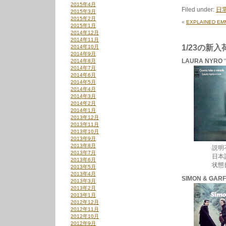
2015年4月
Easy
Filed under:
日
2015年3月
As
2015年2月
1-
«
EXPLAINED E
2015年1月
2-
2014年12月
3!
2014年11月
は
1/23の新
2014年10月
2014年9月
LAURA NYRO
“
2014年8月
2014年7月
2014年6月
2014年5月
2014年4月
2014年3月
2014年2月
2014年1月
2013年12月
2013年11月
2013年10月
2013年9月
2013年8月
説明不要の名
2013年7月
日本語ライ
2013年6月
状態良好で
2013年5月
2013年4月
SIMON & GAR
2013年3月
2013年2月
2013年1月
2012年12月
2012年11月
2012年10月
2012年9月