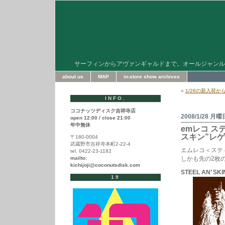
サーフィンからアヴァンギャルドまで。オールジャンル
about us
MAP
in-store show archives
«
1/26の新入荷か
INFO.
ココナッツディスク吉祥寺店
2008/1/28 月曜
open 12:00 / close 21:00
年中無休
emレコ 
スキン”レ
〒180-0004
武蔵野市吉祥寺本町2-22-4
エムレコ＜ステ
tel. 0422-23-1182
mailto:
しかも先の2枚
kichijoji@coconutsdisk.com
STEEL AN’ SKI
19