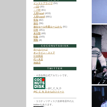
インストアライヴ
(50)
・CD
(30)
・７吋
(91)
入荷[new]
(433)
入荷[used]
(691)
告知
(82)
放出
(56)
放出セール作業ルームから
(91)
日常
(351)
未分類
(48)
特集
(245)
買取
(4)
COCONUTSDISK
ホームページ
オンライン・ストア
江古田店
代々木店
池袋店
TWITTER
・４店合同公式アカウントです。
→@C_C_N_D
@C_C_N_D からのツイート
・ココナッツディスク吉祥寺店中の人
twitterもあります。