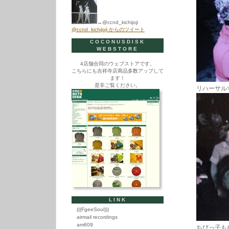
→@ccnd_kichijoji
@ccnd_kichijoji からのツイート
COCONUSDISK
WEBSTORE
4店舗合同のウェブストアです。
こちらにも吉祥寺店商品多数アップして
ます！
是非ご覧ください。
リハーサルす
LINK
(((FgeeSoul)))
airmail recordings
am609
ちびっ子も参加