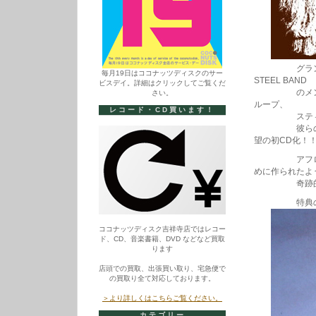
グランド・マス
毎月19日はココナッツディスクのサー
STEEL BAND
ビスデイ。詳細はクリックしてご覧くだ
のメンバーを
さい。
ループ、
レコード・CD買います！
スティール
彼らのレア＆
望の初CD化！
アフロ+ステ
めに作られたよ
奇跡的なレ
特典のDVD
ココナッツディスク吉祥寺店ではレコー
ド、CD、音楽書籍、DVD などなど買取
ります
店頭での買取、出張買い取り、宅急便で
の買取り全て対応しております。
＞より詳しくはこちらご覧ください。
カテゴリー