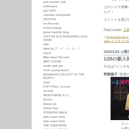
and summer club
andersens
上のジャケ画像
ayU tokiO
らで！
columbia readymade
em
CRYSTAL
コメントを受け
レ
em Records
コ
homecomings
Filed under:
入荷
ス
jimmy mashiko blog
テ
JUST AN OLD FASHONED LOVE
«
It’s As Easy As 1
ィ
SONG
emレコ スティー
ー
kiiiiiii
ル
killed by ア・イ・ド・ル・！
パ
2008/1/26 土曜
may.e
ン
Miles Apart Records
1/26の新
シ
MINT SOUND
リ
muffin web site
今日は7インチ
ー
never young beach
ズ
野際陽子
“非情の
NOUNASHI COLLECT TO THE
第
DEATH！
3
obak
弾
PoP”n”RoLL records
入
rat holic
荷。
READYMADE V.I.C.
ス
SaToA
テ
ィ
sloppy joe
ー
Smmer Eye
ル・
STRIKERS WALK
ア
taiko super kicks
ン・
taiko super kicks
スパイ歌謡
ス
THE CHOOSERS
キ
小西康陽さん