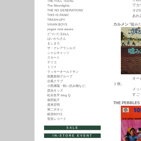
THE FULL TEENZ
ン”レ
でカヴァー
The Moonlights
ゲ
その頃小西さ
THE NO GENERATIONS
エ・
THIS IS PANIC
あれは実現
イ
TRASH-UP!!
ズ・
カルメン
“嘘みたい
ViViAN BOYS
ヒ
yogee new waves
ア・
どついたるねん
ワ
ン
はいからさん
ス・
ましまろ
ア
ザ・クレアラシルズ
ゲ
シャムキャッツ
イ
スカート
ン”
テツコ
は
ミツメ
ラッキーオールドサン
前園直樹グループ
オールナイト
台風クラブ
１枚。
小西康陽・軽い読み物など。
メッセンジャー
昆虫キッズ
すごくイイ
松永良平 blog Q
柴田聡子
THE PEBBLES
渡来宏明
第二ボタン
銀杏BOYZ
雷音レコード
SALE
IN-STORE EVENT