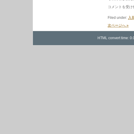
EXPLAINED
コメントを受け
EMMA
“WHEN
Filed under:
入荷
MY
HEART
次ページへ »
RINGS
ep”他
新
HTML convert time: 0.
入
荷
新
品
も
の
は