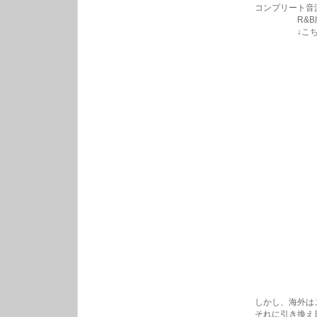
コンプリート音
R&B版ガレ
↓こちらで聴
しかし、海外は
それに引き換え