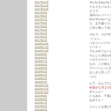
2017年12月
“It’s As Eas
2017年11月
そもそもジルさ
2017年10月
そうで、
2017年9月
J&Dのレパー
2017年8月
件の”It’s 
2017年7月
2017年6月
で、文字通り”
2017年5月
に切り裂いて塩
2017年4月
2017年3月
それで、その”I
2017年2月
−ジョン。
2017年1月
つまりシングル
2016年12月
リバティ
2016年11月
2016年10月
での４thアルバ
2016年9月
そんじゃJ&D
2016年8月
ーのラヴラヴ・
2016年7月
なの。この例え
2016年6月
ヴァ−ジョンに
2016年5月
2016年4月
はっきり言って
2016年3月
った)
2016年2月
2016年1月
んで、なんでた
2015年12月
今日が１月２３
2015年11月
ぎゃふん！
2015年10月
ともあれ、千葉
2015年9月
2015年8月
おめでと！
2015年7月
2015年6月
It’s
コメントを受け
2015年5月
As