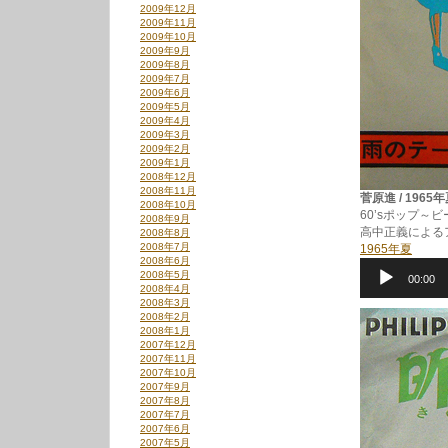
2009年12月
2009年11月
2009年10月
2009年9月
2009年8月
2009年7月
2009年6月
2009年5月
2009年4月
2009年3月
2009年2月
2009年1月
2008年12月
2008年11月
菅原進 / 1965年夏 
2008年10月
60’sポップ～
2008年9月
高中正義によるア
2008年8月
2008年7月
1965年夏
2008年6月
音
2008年5月
00:00
声
2008年4月
プ
2008年3月
レ
2008年2月
ー
2008年1月
ヤ
2007年12月
ー
2007年11月
2007年10月
2007年9月
2007年8月
2007年7月
2007年6月
2007年5月