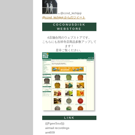
→@ccnd_kichijoji
@ccnd_kichijoji からのツイート
COCONUSDISK
WEBSTORE
4店舗合同のウェブストアです。
こちらにも吉祥寺店商品多数アップして
ます！
是非ご覧ください。
LINK
(((FgeeSoul)))
airmail recordings
am609