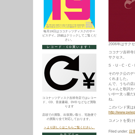
毎月19日はココナッツディスクのサー
ビスデイ。詳細はクリックしてご覧くだ
さい。
2006年はサ
レコード・CD買います！
ココナツ吉祥寺
サクセス。
S ・U・C・C・
そのサク公のデ
くれました。
んで、うちの店
ちゃんと歌詞カ
いやー太っ腹だ
ココナッツディスク吉祥寺店ではレコー
ね。
ド、CD、音楽書籍、DVD などなど買取
ります
このバンド実は
http://www.pele
店頭での買取、出張買い取り、宅急便で
の買取り全て対応しております。
サ
コメントを受け
ク
＞より詳しくはこちらご覧ください。
セ
Filed under:
日
ス
カテゴリー