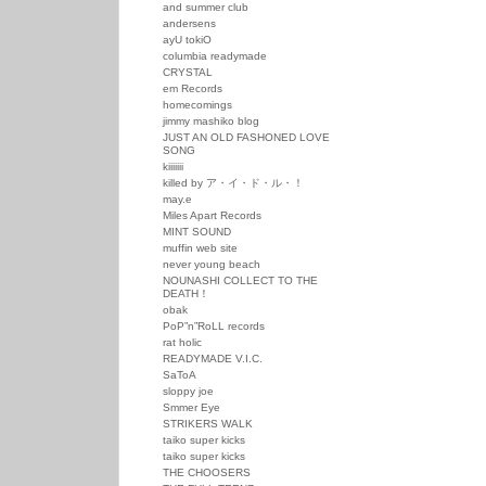
and summer club
andersens
ayU tokiO
columbia readymade
CRYSTAL
em Records
homecomings
jimmy mashiko blog
JUST AN OLD FASHONED LOVE
SONG
kiiiiiii
killed by ア・イ・ド・ル・！
may.e
Miles Apart Records
MINT SOUND
muffin web site
never young beach
NOUNASHI COLLECT TO THE
DEATH！
obak
PoP”n”RoLL records
rat holic
READYMADE V.I.C.
SaToA
sloppy joe
Smmer Eye
STRIKERS WALK
taiko super kicks
taiko super kicks
THE CHOOSERS