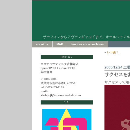
サーフィンからアヴァンギャルドまで。オールジャンル
about us
MAP
in-store show archives
«
レコ発！
INFO.
ココナッツディスク吉祥寺店
2005/12/24 土
open 12:00 / close 21:00
年中無休
サクセスを
〒180-0004
サクセスって知
武蔵野市吉祥寺本町2-22-4
tel. 0422-23-1182
mailto:
kichijoji@coconutsdisk.com
19