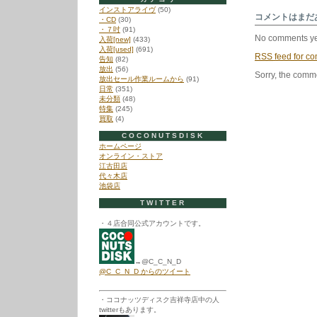
を
インストアライヴ
(50)
あ
コメントはまだ
・CD
(30)
な
・７吋
(91)
た
No comments ye
入荷[new]
(433)
に
入荷[used]
(691)
は
RSS
feed for co
告知
(82)
放出
(56)
Sorry, the comme
放出セール作業ルームから
(91)
日常
(351)
未分類
(48)
特集
(245)
買取
(4)
COCONUTSDISK
ホームページ
オンライン・ストア
江古田店
代々木店
池袋店
TWITTER
・４店合同公式アカウントです。
→@C_C_N_D
@C_C_N_D からのツイート
・ココナッツディスク吉祥寺店中の人
twitterもあります。