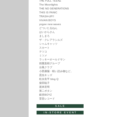
THE FULL TEENZ
The Moonlights
THE NO GENERATIONS
THIS IS PANIC
TRASH-UP!!
ViViAN BOYS
yogee new waves
どついたるねん
はいからさん
ましまろ
ザ・クレアラシルズ
シャムキャッツ
スカート
テツコ
ミツメ
ラッキーオールドサン
前園直樹グループ
台風クラブ
小西康陽・軽い読み物など。
昆虫キッズ
松永良平 blog Q
柴田聡子
渡来宏明
第二ボタン
銀杏BOYZ
雷音レコード
SALE
IN-STORE EVENT