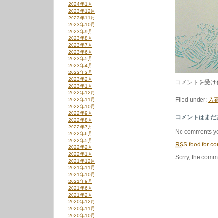
2024年1月
2023年12月
2023年11月
2023年10月
2023年9月
2023年8月
2023年7月
2023年6月
2023年5月
2023年4月
2023年3月
2023年2月
ポ
コメントを受け
2023年1月
ー
2022年12月
タ
Filed under:
入荷
2022年11月
ブ
2022年10月
ル･
2022年9月
ロ
コメントはまだ
2022年8月
ッ
2022年7月
ク
No comments ye
2022年6月
/
2022年5月
ビ
RSS
feed for co
2022年2月
ギ
2022年1月
ニ
Sorry, the comme
2021年12月
ン
2021年11月
グ
2021年10月
ス
2021年8月
は
2021年6月
2021年2月
2020年12月
2020年11月
2020年10月