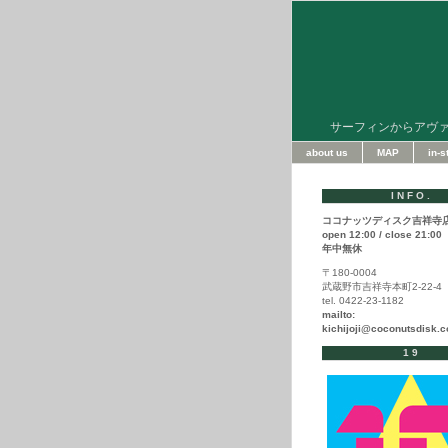
サーフィンからアヴ
about us
MAP
in-
INFO.
ココナッツディスク吉祥寺
open 12:00 / close 21:00
年中無休
〒180-0004
武蔵野市吉祥寺本町2-22-4
tel. 0422-23-1182
mailto:
kichijoji@coconutsdisk.
19