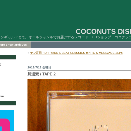
COCONUTS DISK
ァンギャルドまで。オールジャンルでお届けするレコード・CDショップ、ココナッ
store show archives
«
ヤン富田 / DR. YANN’S BEAT CLASSICS for ITO’S MESS/AGE 2LPs
店
2019/7/12 金曜日
川辺素 / TAPE 2
com