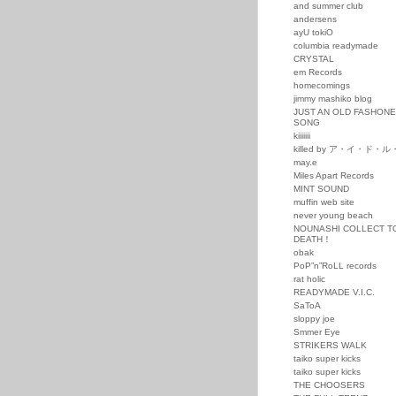
and summer club
andersens
ayU tokiO
columbia readymade
CRYSTAL
em Records
homecomings
jimmy mashiko blog
JUST AN OLD FASHON
SONG
kiiiiiii
killed by ア・イ・ド・
may.e
Miles Apart Records
MINT SOUND
muffin web site
never young beach
NOUNASHI COLLECT T
DEATH！
obak
PoP”n”RoLL records
rat holic
READYMADE V.I.C.
SaToA
sloppy joe
Smmer Eye
STRIKERS WALK
taiko super kicks
taiko super kicks
THE CHOOSERS