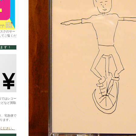
ィスクのサー
してご覧くだ
います！
店ではレコー
などなど買取
り、宅急便で
ります。
ください。