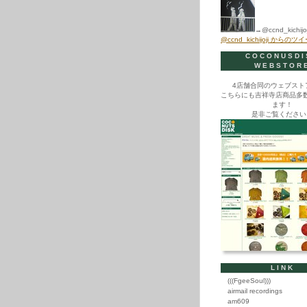
→@ccnd_kichijoj
@ccnd_kichijoji からのツ
COCONUSDI
WEBSTOR
4店舗合同のウェブスト
こちらにも吉祥寺店商品多
ます！
是非ご覧ください
LINK
(((FgeeSoul)))
airmail recordings
am609