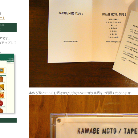
i
イート
SK
E
アです。
数アップして
。
本作も置いているお店はかなり少ないのでぜひ当店をご利用くださいませ。