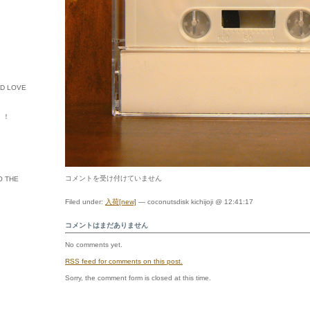
ED LOVE
ル・！
川
コメントを受け付けていません
O THE
辺
素
Filed under:
入荷[new]
— coconutsdisk kichijoji @ 12:41:17
/
TAPE
コメントはまだありません
2
は
No comments yet.
RSS
feed for comments on this post.
Sorry, the comment form is closed at this time.