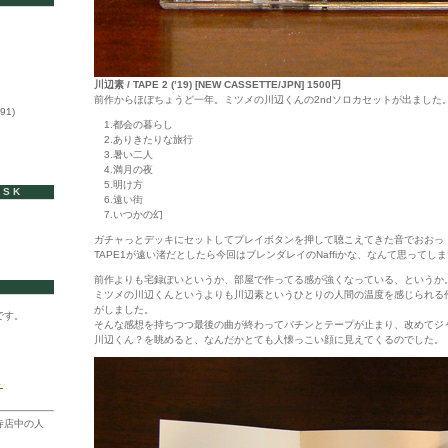
川辺素 / TAPE 2 (’19) [NEW CASSETTE/JPN] 1500円
前作からほぼちょうど一年。ミツメの川辺くんの2ndソロカセットが出ました
91)
1.都会の暮らし
2.ありきたりな旅行
3.暑い二人
4.満月の夜
5.明け方
ISK
6.遠い街
7.いつかの幻
ガチャっとデッキにセットしてプレイボタンを押して聴こえてきた音でおおっ
TAPE1が遠い渚だとしたら今回はブレンダレイのNaffiかな、なんて思ってし
前作よりも宅録ぽいというか、部屋で作ってる感が強くなっている、というか
ミツメの川辺くんというよりも川辺素というひとりの人間の温度を感じられる
がしました。
です。
そんな感想を持ちつつ最後の曲が終わってバチンとテープが止まり、改めてジ
川辺くん？を眺めると、なんだかとても人懐っこい顔に見えてくるのでした。
ト
寺店中の人