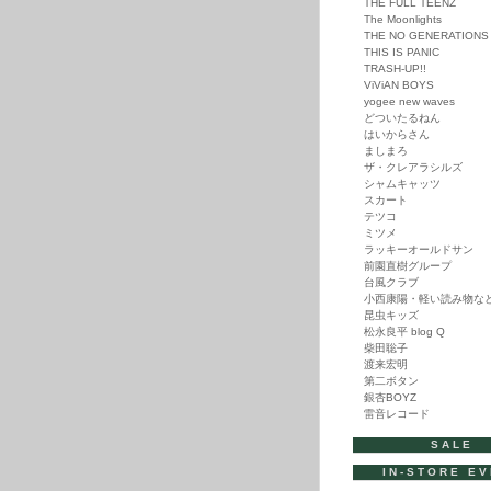
THE FULL TEENZ
The Moonlights
THE NO GENERATIONS
THIS IS PANIC
TRASH-UP!!
ViViAN BOYS
yogee new waves
どついたるねん
はいからさん
ましまろ
ザ・クレアラシルズ
シャムキャッツ
スカート
テツコ
ミツメ
ラッキーオールドサン
前園直樹グループ
台風クラブ
小西康陽・軽い読み物な
昆虫キッズ
松永良平 blog Q
柴田聡子
渡来宏明
第二ボタン
銀杏BOYZ
雷音レコード
SALE
IN-STORE E