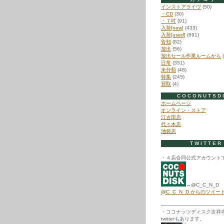
インストアライヴ
(50)
・CD
(30)
・７吋
(91)
入荷[new]
(433)
入荷[used]
(691)
告知
(82)
放出
(56)
放出セール作業ルームから
(
日常
(351)
未分類
(48)
特集
(245)
買取
(4)
COCONUTSD
ホームページ
オンライン・ストア
江古田店
代々木店
池袋店
TWITTER
・４店合同公式アカウント
→@C_C_N_D
@C_C_N_D からのツイー
・ココナッツディスク吉祥
twitterもあります。