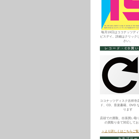
毎月19日はココナッツデ
ビスデイ。詳細はクリック
さい。
レコード・CD買
ココナッツディスク吉祥寺
ド、CD、音楽書籍、DVD 
ります
店頭での買取、出張買い取
の買取り全て対応してお
＞より詳しくはこちらご覧
カテゴリー