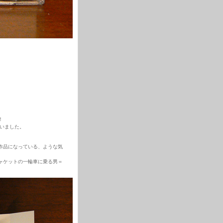
。
！
まいました。
。
作品になっている、ような気
ャケットの一輪車に乗る男＝