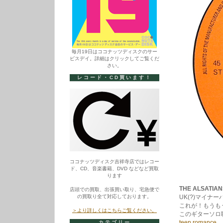
毎月19日はココナッツディスクのサー
ビスデイ。詳細はクリックしてご覧くだ
さい。
レコード・CD買います！
ココナッツディスク吉祥寺店ではレコー
ド、CD、音楽書籍、DVD などなど買取
ります
THE ALSATIAN
店頭での買取、出張買い取り、宅急便で
の買取り全て対応しております。
UK(?)マイナ
これが！もうも
＞より詳しくはこちらご覧ください。
このギターソロ
teen romance
カテゴリー