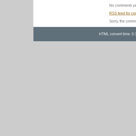
No comments ye
RSS
feed for co
Sorry, the comme
HTML convert time: 0.