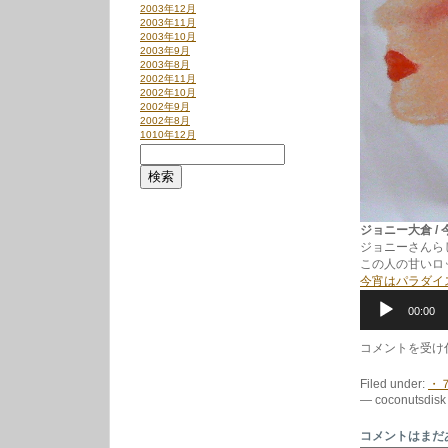
2003年12月
2003年11月
2003年10月
2003年9月
2003年8月
2002年11月
2002年10月
2002年9月
2002年8月
1010年12月
ジョニー大倉 / 今
ジョニーさんら
この人の甘いロ
今宵はパラダイ
音
00:00
声
プ
レ
1/27
コメントを受け
ー
の
ヤ
新
Filed under:
・
ー
入
— coconutsdisk 
荷
か
ら
コメントはまだ
は