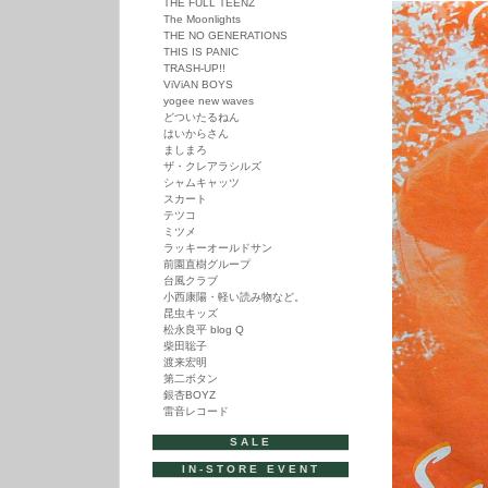
THE FULL TEENZ
レ
The Moonlights
ー
THE NO GENERATIONS
ヤ
THIS IS PANIC
ー
TRASH-UP!!
ViViAN BOYS
yogee new waves
どついたるねん
はいからさん
ましまろ
ザ・クレアラシルズ
シャムキャッツ
スカート
テツコ
ミツメ
ラッキーオールドサン
前園直樹グループ
台風クラブ
小西康陽・軽い読み物など。
昆虫キッズ
松永良平 blog Q
柴田聡子
渡来宏明
第二ボタン
銀杏BOYZ
雷音レコード
SALE
IN-STORE EVENT