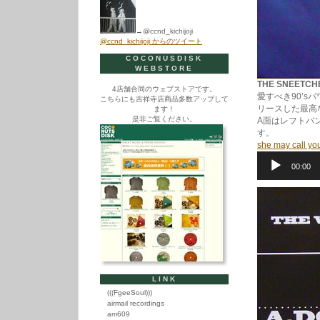
→@ccnd_kichijoji
@ccnd_kichijoji からのツイート
COCONUSDISK
WEBSTORE
THE SNEETCHE
4店舗合同のウェブストアです。
愛すべき90’s
こちらにも吉祥寺店商品多数アップして
リースした最高
ます！
是非ご覧ください。
A面はレフトバ
す。
she may call you
音
00:00
声
プ
レ
ー
ヤ
ー
LINK
(((FgeeSoul)))
airmail recordings
am609