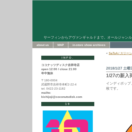
サーフィンからアヴァンギャルドまで。オールジャンル
about us
MAP
in-store show archives
«
SaToA / スリ
INFO.
ココナッツディスク吉祥寺店
2018/1/27 土曜
open 12:00 / close 21:00
年中無休
1/27の新
〒180-0004
インディポップ
武蔵野市吉祥寺本町2-22-4
枚です。
tel. 0422-23-1182
mailto:
kichijoji@coconutsdisk.com
19