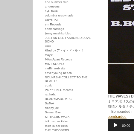
and summer club
andersens
ayU tokiO
columbia readymade
CRYSTAL
em Records
homecomings
jimmy mashiko blog
JUST AN OLD FASHONED LOVE
SONG
kiiiiiii
killed by ア・イ・ド・ル・！
may.e
Miles Apart Records
MINT SOUND
muffin web site
never young beach
NOUNASHI COLLECT TO THE
DEATH！
obak
PoP”n”RoLL records
rat holic
THE WAVES / 
READYMADE V.I.C.
ミネアポリスの9
SaToA
叙情オルタナチ
sloppy joe
「Bombarde
Smmer Eye
bombarded
STRIKERS WALK
taiko super kicks
音
00:00
taiko super kicks
声
THE CHOOSERS
プ