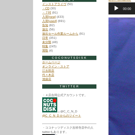
インストアライヴ
(50)
音
・CD
(30)
00:00
声
・７吋
(91)
プ
入荷[new]
(433)
レ
入荷[used]
(691)
ー
告知
(82)
ヤ
放出
(56)
ー
放出セール作業ルームから
(91)
日常
(351)
未分類
(48)
特集
(245)
買取
(4)
COCONUTSDISK
ホームページ
オンライン・ストア
江古田店
代々木店
池袋店
TWITTER
・４店合同公式アカウントです。
→@C_C_N_D
@C_C_N_D からのツイート
・ココナッツディスク吉祥寺店中の人
twitterもあります。