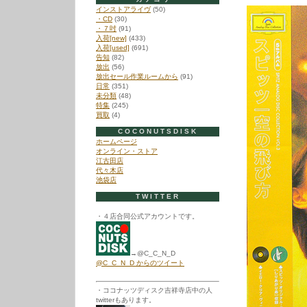
インストアライヴ
(50)
・CD
(30)
・７吋
(91)
入荷[new]
(433)
入荷[used]
(691)
告知
(82)
放出
(56)
放出セール作業ルームから
(91)
日常
(351)
未分類
(48)
特集
(245)
買取
(4)
COCONUTSDISK
ホームページ
オンライン・ストア
江古田店
代々木店
池袋店
TWITTER
・４店合同公式アカウントです。
→@C_C_N_D
@C_C_N_D からのツイート
・ココナッツディスク吉祥寺店中の人
twitterもあります。