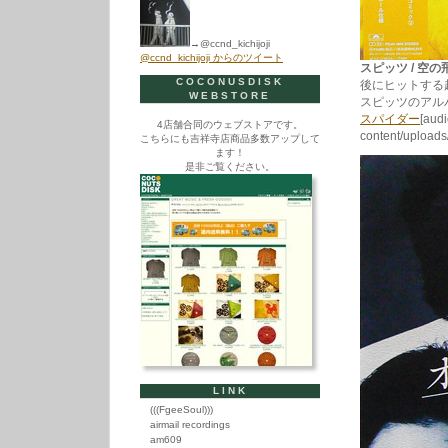
→@ccnd_kichijoji
@ccnd_kichijoji からのツイート
スピッツ / 空の飛び
COCONUSDISK
後にヒットする
WEBSTORE
スピッツのアル
スパイダー
[audi
4店舗合同のウェブストアです。
content/upload
こちらにも吉祥寺店商品多数アップして
ます！
是非ご覧ください。
LINK
(((FgeeSoul)))
airmail recordings
am609