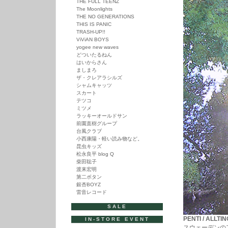
THE FULL TEENZ
The Moonlights
THE NO GENERATIONS
THIS IS PANIC
TRASH-UP!!
ViViAN BOYS
yogee new waves
どついたるねん
はいからさん
ましまろ
ザ・クレアラシルズ
シャムキャッツ
スカート
テツコ
ミツメ
ラッキーオールドサン
前園直樹グループ
台風クラブ
小西康陽・軽い読み物など。
昆虫キッズ
松永良平 blog Q
柴田聡子
渡来宏明
第二ボタン
銀杏BOYZ
雷音レコード
SALE
PENTI / ALLTI
IN-STORE EVENT
スウェーデンのア