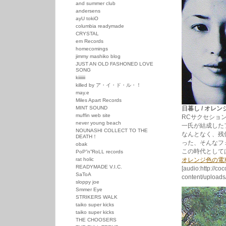
and summer club
andersens
ayU tokiO
columbia readymade
CRYSTAL
em Records
homecomings
jimmy mashiko blog
JUST AN OLD FASHONED LOVE
SONG
kiiiiiii
killed by ア・イ・ド・ル・！
may.e
Miles Apart Records
MINT SOUND
日暮し / オレンジ色
muffin web site
RCサクセションの前
never young beach
一氏が結成した
NOUNASHI COLLECT TO THE
なんとなく、残
DEATH！
った、そんなフ
obak
この時代として
PoP”n”RoLL records
rat holic
オレンジ色の電
READYMADE V.I.C.
[audio:http://co
SaToA
content/uploa
sloppy joe
Smmer Eye
STRIKERS WALK
taiko super kicks
taiko super kicks
THE CHOOSERS