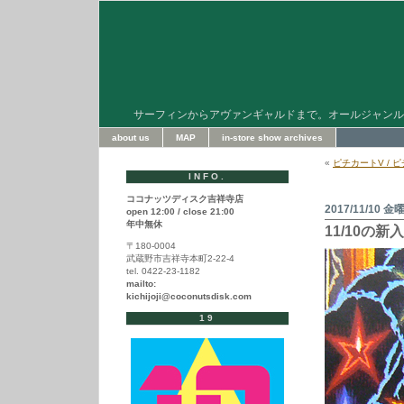
サーフィンからアヴァンギャルドまで。オールジャンル
about us
MAP
in-store show archives
«
ピチカートV / 
INFO.
ココナッツディスク吉祥寺店
2017/11/10 金
open 12:00 / close 21:00
年中無休
11/10の
〒180-0004
武蔵野市吉祥寺本町2-22-4
tel. 0422-23-1182
mailto:
kichijoji@coconutsdisk.com
19