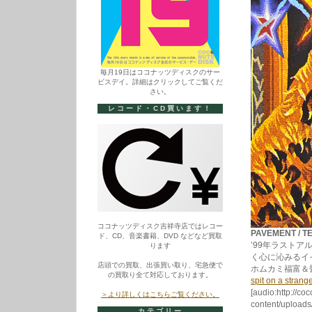
毎月19日はココナッツディスクのサー
ビスデイ。詳細はクリックしてご覧くだ
さい。
レコード・CD買います！
ココナッツディスク吉祥寺店ではレコー
PAVEMENT / T
ド、CD、音楽書籍、DVD などなど買取
’99年ラスト
ります
く心に沁みるイ
店頭での買取、出張買い取り、宅急便で
ホムカミ福富＆
の買取り全て対応しております。
spit on a strang
[audio:http://co
＞より詳しくはこちらご覧ください。
content/uploads/
カテゴリー