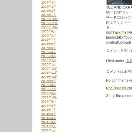
2007年4月
2007年3月
TEE AND CARA
2007年2月
60年代NYフォ
2007年1月
秋～冬にほっこ
2006年12月
路上でサンドイ
2006年11月
ド。
2006年10月
2006年9月
don’t ask me w
2006年8月
[audio:http://co
2006年7月
content/uploads
2006年6月
2006年5月
11/10
コメントを受け
2006年4月
の
2006年3月
新
2006年2月
Filed under:
入荷
入
2006年1月
荷
2005年12月
か
コメントはまだ
2005年11月
ら。
2005年10月
は
No comments ye
2005年9月
2005年8月
RSS
feed for co
2005年7月
2005年6月
Sorry, the comme
2004年10月
2004年9月
2004年8月
2004年7月
2004年6月
2004年4月
2004年3月
2004年2月
2004年1月