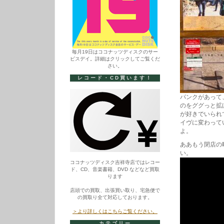
毎月19日はココナッツディスクのサー
ビスデイ。詳細はクリックしてご覧くだ
さい。
レコード・CD買います！
パンクがあって
のをググっと拡
が好きでいられ
イヴに変わって
よ。
ああもう閉店の
い。
ココナッツディスク吉祥寺店ではレコー
ド、CD、音楽書籍、DVD などなど買取
ります
店頭での買取、出張買い取り、宅急便で
の買取り全て対応しております。
＞より詳しくはこちらご覧ください。
カテゴリー