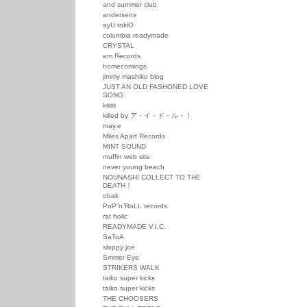
and summer club
andersens
ayU tokiO
columbia readymade
CRYSTAL
em Records
homecomings
jimmy mashiko blog
JUST AN OLD FASHONED LOVE
SONG
kiiiiiii
killed by ア・イ・ド・ル・！
may.e
Miles Apart Records
MINT SOUND
muffin web site
never young beach
NOUNASHI COLLECT TO THE
DEATH！
obak
PoP”n”RoLL records
rat holic
READYMADE V.I.C.
SaToA
sloppy joe
Smmer Eye
STRIKERS WALK
taiko super kicks
taiko super kicks
THE CHOOSERS