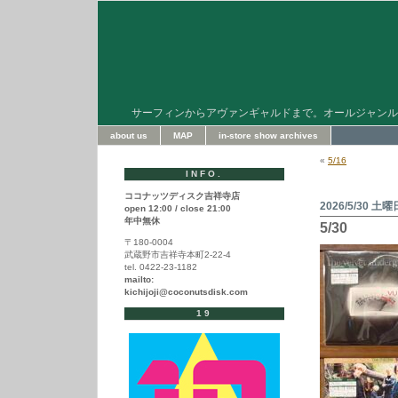
サーフィンからアヴァンギャルドまで。オールジャンル
about us
MAP
in-store show archives
«
5/16
INFO.
ココナッツディスク吉祥寺店
2026/5/30 土曜
open 12:00 / close 21:00
年中無休
5/30
〒180-0004
武蔵野市吉祥寺本町2-22-4
tel. 0422-23-1182
mailto:
kichijoji@coconutsdisk.com
19