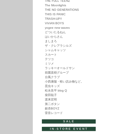
THE FULL TEENZ
The Moonlights
THE NO GENERATIONS
THIS IS PANIC
TRASH-UP!!
ViViAN BOYS
yogee new waves
どついたるねん
はいからさん
ましまろ
ザ・クレアラシルズ
シャムキャッツ
スカート
テツコ
ミツメ
ラッキーオールドサン
前園直樹グループ
台風クラブ
小西康陽・軽い読み物など。
昆虫キッズ
松永良平 blog Q
柴田聡子
渡来宏明
第二ボタン
銀杏BOYZ
雷音レコード
SALE
IN-STORE EVENT