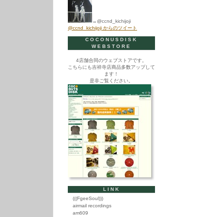
→@ccnd_kichijoji
@ccnd_kichijoji からのツイート
COCONUSDISK
WEBSTORE
4店舗合同のウェブストアです。
こちらにも吉祥寺店商品多数アップして
ます！
是非ご覧ください。
LINK
(((FgeeSoul)))
airmail recordings
am609