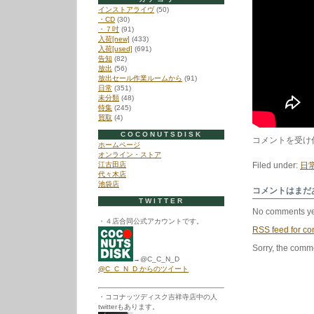
インストアライヴ
(50)
・CD
(30)
・７吋
(91)
入荷[new]
(433)
入荷[used]
(691)
告知
(82)
放出
(56)
放出セール作業ルームから
(91)
日常
(351)
未分類
(48)
特集
(245)
買取
(4)
COCONUTSDISK
5/30
コメントを受け
ホームページ
は
オンライン・ストア
江古田店
Filed under:
日
代々木店
池袋店
コメントはまだ
TWITTER
No comments ye
・４店合同公式アカウントです。
RSS
feed for co
Sorry, the comme
→@C_C_N_D
@C_C_N_D からのツイート
・ココナッツディスク吉祥寺店中の人
twitterもあります。