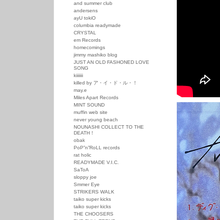
and summer club
andersens
ayU tokiO
columbia readymade
CRYSTAL
em Records
homecomings
jimmy mashiko blog
JUST AN OLD FASHONED LOVE
SONG
kiiiiiii
killed by ア・イ・ド・ル・！
may.e
Miles Apart Records
MINT SOUND
muffin web site
never young beach
NOUNASHI COLLECT TO THE
DEATH！
obak
PoP”n”RoLL records
rat holic
READYMADE V.I.C.
SaToA
sloppy joe
Smmer Eye
STRIKERS WALK
taiko super kicks
taiko super kicks
THE CHOOSERS