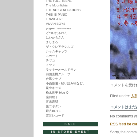
THE FULL TEENZ
The Moonlights
THE NO GENERATIONS
THIS IS PANIC
TRASH-UP!!
ViViAN BOYS
yogee new waves
どついたるねん
はいからさん
ましまろ
ザ・クレアラシルズ
シャムキャッツ
スカート
テツコ
ミツメ
ラッキーオールドサン
前園直樹グループ
台風クラブ
小西康陽・軽い読み物など。
か
コメントを受け
昆虫キッズ
せ
松永良平 blog Q
き
Filed under:
入荷
柴田聡子
さ
い
渡来宏明
だ
第二ボタン
コメントはまだ
ぁ
銀杏BOYZ
/
雷音レコード
No comments ye
か
せ
RSS
feed for co
SALE
き
さ
IN-STORE EVENT
Sorry, the comme
い