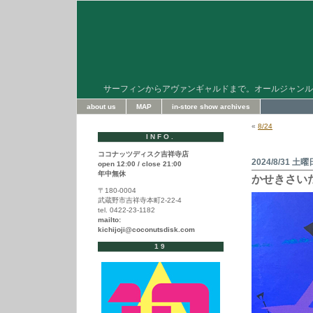
サーフィンからアヴァンギャルドまで。オールジャンル
about us
MAP
in-store show archives
«
8/24
INFO.
ココナッツディスク吉祥寺店
2024/8/31 土曜
open 12:00 / close 21:00
年中無休
かせきさいだ
〒180-0004
武蔵野市吉祥寺本町2-22-4
tel. 0422-23-1182
mailto:
kichijoji@coconutsdisk.com
19