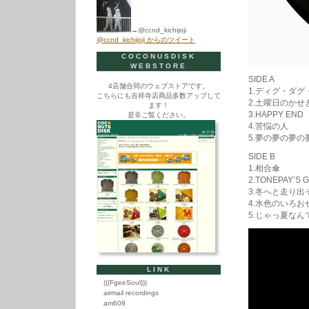
→@ccnd_kichijoji
@ccnd_kichijoji からのツイート
COCONUSDISK
WEBSTORE
SIDE A
4店舗合同のウェブストアです。
1.ディグ・ダグ
こちらにも吉祥寺店商品多数アップして
2.土曜日のかせ
ます！
3.HAPPY END
是非ご覧ください。
4.苦悩の人
5.夢の夢の夢の
SIDE B
1.相合傘
2.TONEPAY’S 
3.冬へと走り出
4.水色のいろお
5.じゃっ夏なん
LINK
(((FgeeSoul)))
airmail recordings
am609