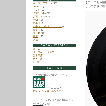
きて、でも叙情
インストアライヴ
(50)
とってまさに理
・CD
(30)
・７吋
(91)
入荷[new]
(433)
入荷[used]
(691)
告知
(82)
放出
(56)
放出セール作業ルームから
(91)
日常
(351)
未分類
(48)
特集
(245)
買取
(4)
COCONUTSDISK
ホームページ
オンライン・ストア
江古田店
代々木店
池袋店
TWITTER
・４店合同公式アカウントです。
→@C_C_N_D
@C_C_N_D からのツイート
・ココナッツディスク吉祥寺店中の人
twitterもあります。