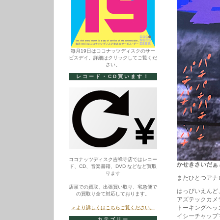
毎月19日はココナッツディスクのサー
ビスデイ。詳細はクリックしてご覧くだ
さい。
レコード・CD買います！
ココナッツディスク吉祥寺店ではレコー
かせきさいだぁ / か
ド、CD、音楽書籍、DVD などなど買取
ります
またひとつアナ
店頭での買取、出張買い取り、宅急便で
はっぴいえんど
の買取り全て対応しております。
アズテックカメ
トーキングヘッ
＞より詳しくはこちらご覧ください。
イシーチャップ
カテゴリー