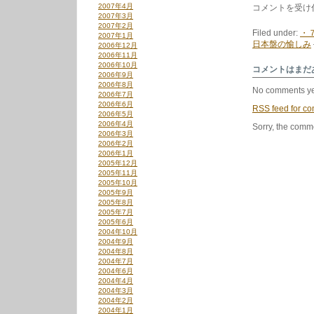
2007年4月
洋
コメントを受け
2007年3月
楽
2007年2月
ロ
Filed under:
・
2007年1月
ッ
日本盤の愉しみ
2006年12月
ク/
2006年11月
ポ
2006年10月
ッ
コメントはまだ
2006年9月
プ
2006年8月
ス
No comments ye
2006年7月
日
2006年6月
本
RSS
feed for co
2006年5月
盤
2006年4月
7
Sorry, the comme
2006年3月
イ
2006年2月
ン
2006年1月
チ
2005年12月
特
2005年11月
集’17
2005年10月
は
2005年9月
2005年8月
2005年7月
2005年6月
2004年10月
2004年9月
2004年8月
2004年7月
2004年6月
2004年4月
2004年3月
2004年2月
2004年1月