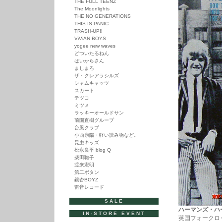
THE FULL TEENZ
The Moonlights
THE NO GENERATIONS
THIS IS PANIC
TRASH-UP!!
ViViAN BOYS
yogee new waves
どついたるねん
はいからさん
ましまろ
ザ・クレアラシルズ
シャムキャッツ
スカート
テツコ
ミツメ
ラッキーオールドサン
前園直樹グループ
台風クラブ
小西康陽・軽い読み物など。
昆虫キッズ
松永良平 blog Q
柴田聡子
渡来宏明
第二ボタン
銀杏BOYZ
雷音レコード
SALE
ハーマンズ・ハーミッ
IN-STORE EVENT
英国フォークロ