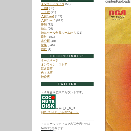
content/uploads
インストアライヴ
(50)
・CD
(30)
・７吋
(91)
入荷[new]
(433)
入荷[used]
(691)
告知
(82)
放出
(56)
放出セール作業ルームから
(91)
日常
(351)
未分類
(48)
特集
(245)
買取
(4)
COCONUTSDISK
ホームページ
オンライン・ストア
江古田店
代々木店
池袋店
TWITTER
・４店合同公式アカウントです。
→@C_C_N_D
@C_C_N_D からのツイート
・ココナッツディスク吉祥寺店中の人
twitterもあります。