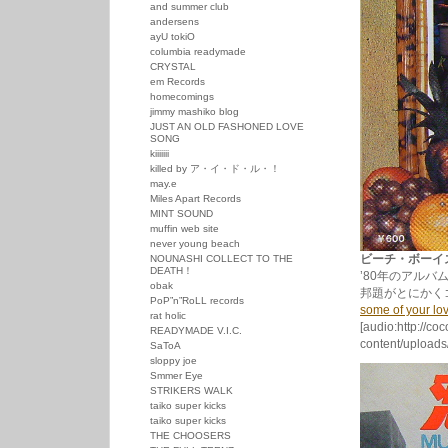
and summer club
andersens
ayU tokiO
columbia readymade
CRYSTAL
em Records
homecomings
jimmy mashiko blog
JUST AN OLD FASHONED LOVE
SONG
kiiiiiii
killed by ア・イ・ド・ル・！
may.e
Miles Apart Records
MINT SOUND
muffin web site
never young beach
ビーチ・ボーイズ /
NOUNASHI COLLECT TO THE
DEATH！
’80年のアル
obak
邦題がとにかく
PoP”n”RoLL records
some of your lo
rat holic
[audio:http://co
READYMADE V.I.C.
content/uploads
SaToA
sloppy joe
Smmer Eye
STRIKERS WALK
taiko super kicks
taiko super kicks
THE CHOOSERS