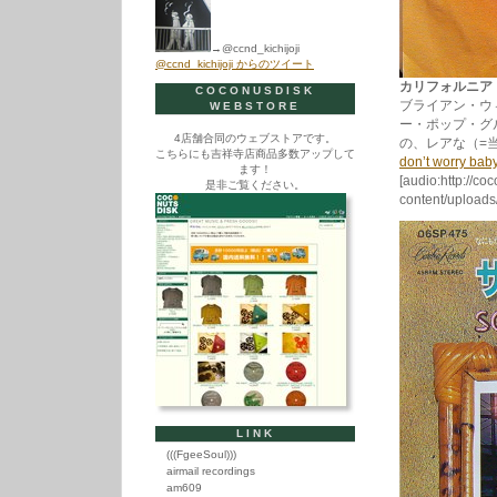
→@ccnd_kichijoji
@ccnd_kichijoji からのツイート
カリフォルニア・ミュ
COCONUSDISK
ブライアン・ウ
WEBSTORE
ー・ポップ・グ
4店舗合同のウェブストアです。
の、レアな（=
こちらにも吉祥寺店商品多数アップして
don’t worry bab
ます！
[audio:http://co
是非ご覧ください。
content/uploads
LINK
(((FgeeSoul)))
airmail recordings
am609