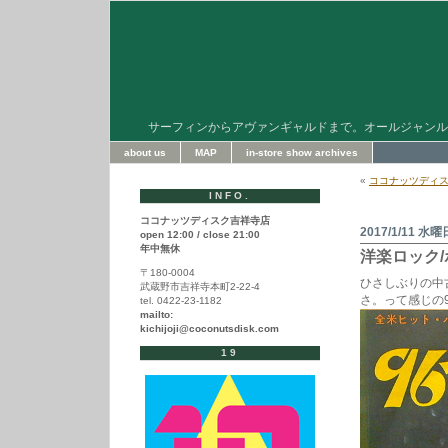
サーフィンからアヴァンギャルドまで。オールジャンル
about us
MAP
in-store show archives
«
ココナッツディス
INFO.
ココナッツディスク吉祥寺店
2017/1/11 水曜
open 12:00 / close 21:00
年中無休
洋楽ロック/
〒180-0004
ひさしぶりの中
武蔵野市吉祥寺本町2-22-4
さ。って感じの
tel. 0422-23-1182
mailto:
kichijoji@coconutsdisk.com
19