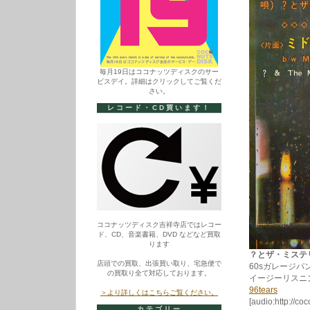
毎月19日はココナッツディスクのサー
ビスデイ。詳細はクリックしてご覧くだ
さい。
レコード・CD買います！
ココナッツディスク吉祥寺店ではレコー
ド、CD、音楽書籍、DVD などなど買取
ります
？とザ・ミステリアン
店頭での買取、出張買い取り、宅急便で
60sガレージパ
の買取り全て対応しております。
イージーリスニ
96tears
＞より詳しくはこちらご覧ください。
[audio:http://co
カテゴリー