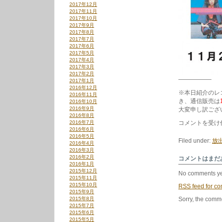
2017年12月
2017年11月
2017年10月
2017年9月
2017年8月
2017年7月
2017年6月
2017年5月
2017年4月
2017年3月
2017年2月
—————–
2017年1月
2016年12月
※本日紹介のレ
2016年11月
き、通信販売は
2016年10月
2016年9月
大変申し訳ござ
2016年8月
SUNNY
2016年7月
コメントを受け
DAY
2016年6月
SERVICE
2016年5月
Filed under:
放
/
2016年4月
SF
2016年3月
COLOUR
2016年2月
コメントはまだ
IS
2016年1月
BORN
2015年12月
No comments ye
は
2015年11月
2015年10月
RSS
feed for co
2015年9月
2015年8月
Sorry, the comme
2015年7月
2015年6月
2015年5月