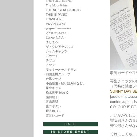
THE FULL TEENZ
The Moonlights
THE NO GENERATIONS
THIS IS PANIC
TRASH-UP!!
ViViAN BOYS
yogee new waves
どついたるねん
はいからさん
ましまろ
ザ・クレアラシルズ
シャムキャッツ
スカート
テツコ
ミツメ
ラッキーオールドサン
歌詞カードやフ
前園直樹グループ
台風クラブ
再生チェックの
小西康陽・軽い読み物など。
（同時に試聴フ
昆虫キッズ
SUNNY DAY SE
松永良平 blog Q
[audio:http://co
柴田聡子
content/upload
渡来宏明
第二ボタン
COLOUR IS BO
銀杏BOYZ
…いかがでしょ
雷音レコード
曽我部さんの青
SALE
曽我部さんがな
IN-STORE EVENT
それにしても、