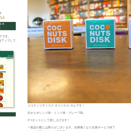
i
イート
SK
E
アです。
数アップして
。
ココナッツディスク オリジナル ガムです！
左からオレンジ味・ミント味・グレープ味。
3つセットにして差し上げます！
＊粗品の数には限りがございます。在庫無くなり次第サービス終了