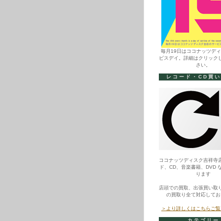
毎月19日はココナッツデ
ビスデイ。詳細はクリック
さい。
レコード・CD買
ココナッツディスク吉祥寺
ド、CD、音楽書籍、DVD 
ります
店頭での買取、出張買い取
の買取り全て対応してお
＞より詳しくはこちらご覧
カテゴリー