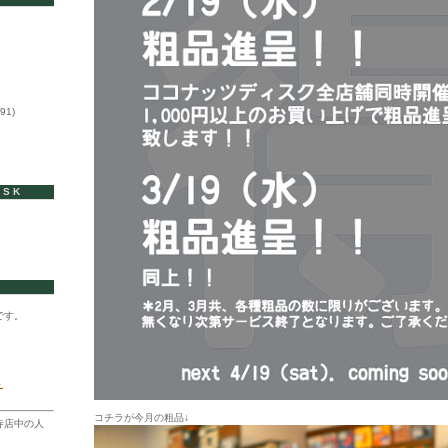
91)
ISK
です。
ト
コチラが今月の粗品↓
寺店中の人