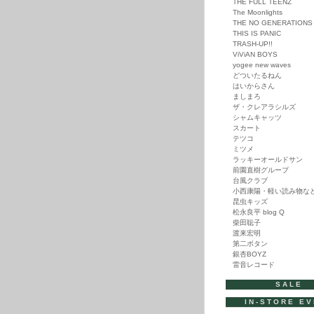
THE FULL TEENZ
The Moonlights
THE NO GENERATIONS
THIS IS PANIC
TRASH-UP!!
ViViAN BOYS
yogee new waves
どついたるねん
はいからさん
ましまろ
ザ・クレアラシルズ
シャムキャッツ
スカート
テツコ
ミツメ
ラッキーオールドサン
前園直樹グループ
台風クラブ
小西康陽・軽い読み物な
昆虫キッズ
松永良平 blog Q
柴田聡子
渡来宏明
第二ボタン
銀杏BOYZ
雷音レコード
SALE
IN-STORE E