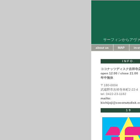
サーフィンからアヴ
about us
MAP
in-
INFO.
ココナッツディスク吉祥寺
open 12:00 / close 21:00
年中無休
〒180-0004
武蔵野市吉祥寺本町2-22-4
tel. 0422-23-1182
mailto:
kichijoji@coconutsdisk.
19