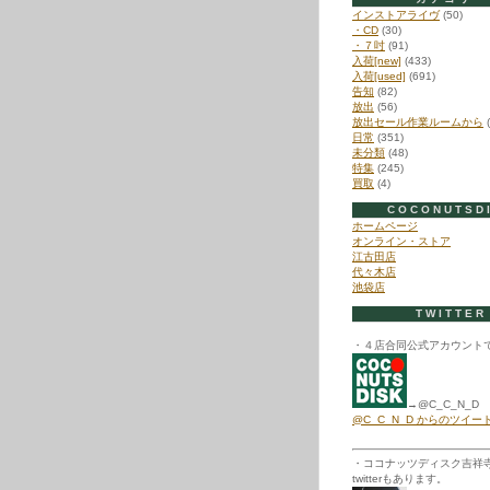
インストアライヴ
(50)
・CD
(30)
・７吋
(91)
入荷[new]
(433)
入荷[used]
(691)
告知
(82)
放出
(56)
放出セール作業ルームから
(
日常
(351)
未分類
(48)
特集
(245)
買取
(4)
COCONUTSD
ホームページ
オンライン・ストア
江古田店
代々木店
池袋店
TWITTER
・４店合同公式アカウント
→@C_C_N_D
@C_C_N_D からのツイー
・ココナッツディスク吉祥
twitterもあります。