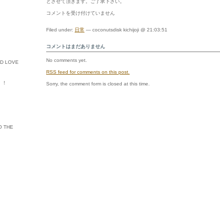
とさせて頂きます。ご了承下さい。
【１
コメントを受け付けていません
９】
コ
Filed under:
日常
— coconutsdisk kichijoji @ 21:03:51
コ
ナ
コメントはまだありません
ッ
ツ
No comments yet.
デ
ED LOVE
ィ
RSS
feed for comments on this post.
ス
ク・
ル・！
Sorry, the comment form is closed at this time.
サ
ー
ビ
ス・
デ
イ！
O THE
は