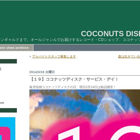
COCONUTS DISK
ァンギャルドまで。オールジャンルでお届けするレコード・CDショップ、ココナッ
store show archives
«
アルバイトスタッフ募集します
森は生きている / mor
店
2014/3/18 火曜日
【１９】ココナッツディスク・サービス・デイ！
毎月恒例ココナッツディスクの日、明日3月19日は粗品贈呈！
com