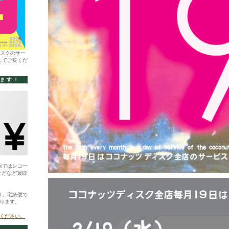
ィスクのサー
してご覧くだ
います！
店ではレコー
などなど買取
り、宅急便で
ります。
ください。