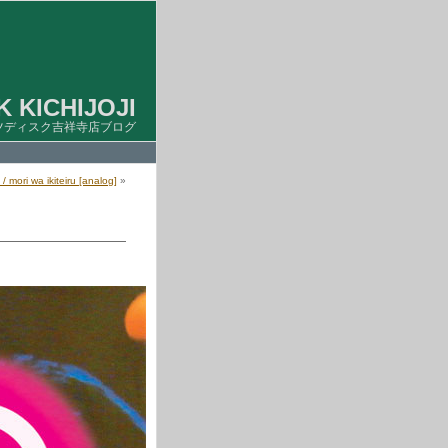
 KICHIJOJI
ツディスク吉祥寺店ブログ
i wa ikiteiru [analog]
»