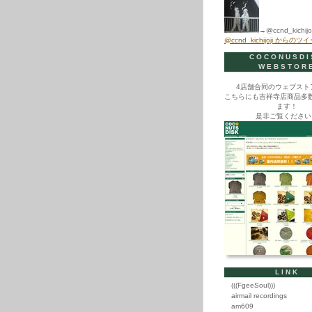
→@ccnd_kichijoj
@ccnd_kichijoji からのツ
COCONUSDI
WEBSTOR
4店舗合同のウェブスト
こちらにも吉祥寺店商品多
ます！
是非ご覧ください
LINK
(((FgeeSoul)))
airmail recordings
am609