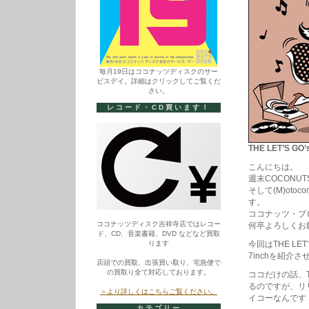
毎月19日はココナッツディスクのサー
ビスデイ。詳細はクリックしてご覧くだ
さい。
レコード・CD買います！
THE LET’S GO’
こんにちは。
週末COCONUT
そして(M)ot
す。
ココナッツ・ブ
ココナッツディスク吉祥寺店ではレコー
何卒よろしくお
ド、CD、音楽書籍、DVD などなど買取
ります
今回はTHE L
7inchを紹介
店頭での買取、出張買い取り、宅急便で
の買取り全て対応しております。
ココだけの話、T
るのですが、リ
＞より詳しくはこちらご覧ください。
イコーなんです
カテゴリー