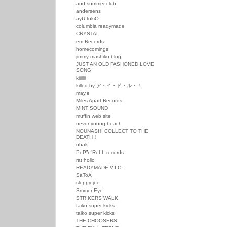
and summer club
andersens
ayU tokiO
columbia readymade
CRYSTAL
em Records
homecomings
jimmy mashiko blog
JUST AN OLD FASHONED LOVE
SONG
kiiiiiii
killed by ア・イ・ド・ル・！
may.e
Miles Apart Records
MINT SOUND
muffin web site
never young beach
NOUNASHI COLLECT TO THE
DEATH！
obak
PoP”n”RoLL records
rat holic
READYMADE V.I.C.
SaToA
sloppy joe
Smmer Eye
STRIKERS WALK
taiko super kicks
taiko super kicks
THE CHOOSERS