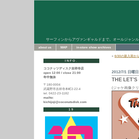
サーフィンからアヴァンギャルドまで。オールジャンル
about us
MAP
in-store show archives
«
6/30の新入荷か
INFO.
ココナッツディスク吉祥寺店
2012/7/1 日曜日
open 12:00 / close 21:00
年中無休
THE LET’S 
〒180-0004
(ジャケ画像ク
武蔵野市吉祥寺本町2-22-4
tel. 0422-23-1182
mailto:
kichijoji@coconutsdisk.com
19