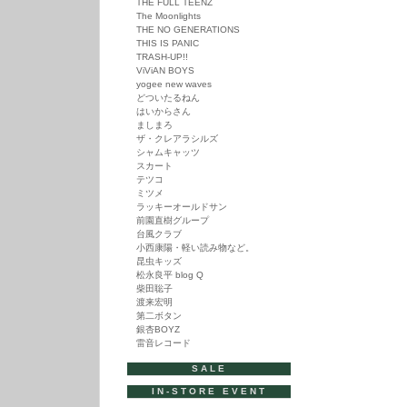
THE FULL TEENZ
The Moonlights
THE NO GENERATIONS
THIS IS PANIC
TRASH-UP!!
ViViAN BOYS
yogee new waves
どついたるねん
はいからさん
ましまろ
ザ・クレアラシルズ
シャムキャッツ
スカート
テツコ
ミツメ
ラッキーオールドサン
前園直樹グループ
台風クラブ
小西康陽・軽い読み物など。
昆虫キッズ
松永良平 blog Q
柴田聡子
渡来宏明
第二ボタン
銀杏BOYZ
雷音レコード
SALE
IN-STORE EVENT