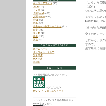
「こういう音楽
インストアライヴ
(50)
（ボク）
・CD
(30)
・７吋
(91)
ついにその願い
入荷[new]
(433)
入荷[used]
(691)
スプリットの２
告知
(82)
Rockn’roll
放出
(56)
放出セール作業ルームから
(91)
コレがまた原曲
日常
(351)
未分類
(48)
全てのガレージ
特集
(245)
買取
(4)
とにかく、ボク
すので、
COCONUTSDISK
是非店頭にお越
ホームページ
オンライン・ストア
江古田店
代々木店
池袋店
TWITTER
・４店合同公式アカウントです。
→@C_C_N_D
@C_C_N_D からのツイート
・ココナッツディスク吉祥寺店中の人
twitterもあります。