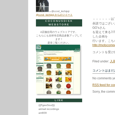
→@ccnd_kichijoji
@ccnd_kichijoji からのツイート
－－－－－－以
COCONUSDISK
余談ではございます
WEBSTORE
GO’sさん
を迎えて来る7/7
4店舗合同のウェブストアです。
こちらにも吉祥寺店商品多数アップして
した企画を
ます！
行います。こち
是非ご覧ください。
http://motocom
THE
コメントを受け
LET’S
GO’s
Filed under:
入荷
and
THE
AUTOCRATICS
コメントはまだ
/Split
[NEW
No comments ye
7inch]
は
RSS
feed for co
Sorry, the comme
LINK
(((FgeeSoul)))
airmail recordings
am609