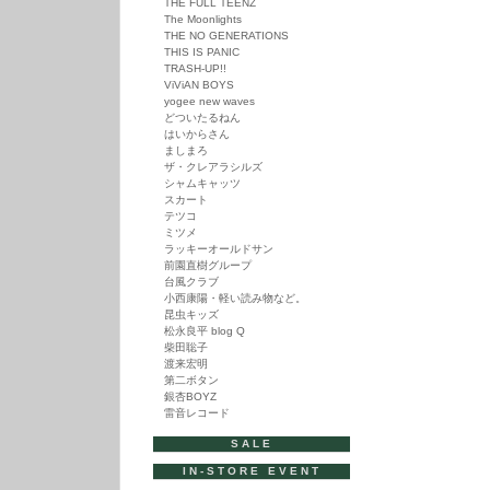
THE FULL TEENZ
The Moonlights
THE NO GENERATIONS
THIS IS PANIC
TRASH-UP!!
ViViAN BOYS
yogee new waves
どついたるねん
はいからさん
ましまろ
ザ・クレアラシルズ
シャムキャッツ
スカート
テツコ
ミツメ
ラッキーオールドサン
前園直樹グループ
台風クラブ
小西康陽・軽い読み物など。
昆虫キッズ
松永良平 blog Q
柴田聡子
渡来宏明
第二ボタン
銀杏BOYZ
雷音レコード
SALE
IN-STORE EVENT