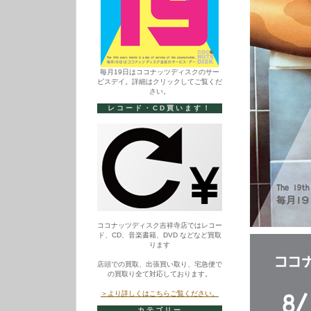
毎月19日はココナッツディスクのサー
ビスデイ。詳細はクリックしてご覧くだ
さい。
レコード・CD買います！
ココナッツディスク吉祥寺店ではレコー
ド、CD、音楽書籍、DVD などなど買取
ります
店頭での買取、出張買い取り、宅急便で
の買取り全て対応しております。
＞より詳しくはこちらご覧ください。
カテゴリー