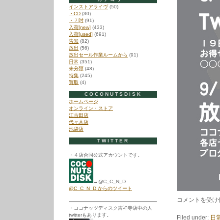
インストアライヴ
(50)
・CD
(30)
・７吋
(91)
入荷[new]
(433)
入荷[used]
(691)
告知
(82)
放出
(56)
放出セール作業ルームから
(91)
日常
(351)
未分類
(48)
特集
(245)
買取
(4)
COCONUTSDISK
ホームページ
オンライン・ストア
江古田店
代々木店
池袋店
TWITTER
・４店合同公式アカウントです。
→@C_C_N_D
@C_C_N_D からのツイート
8
コメントを受け
月
・ココナッツディスク吉祥寺店中の人
の
twitterもあります。
Filed under:
日
「１