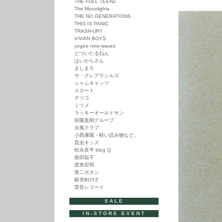
THE FULL TEENZ
The Moonlights
THE NO GENERATIONS
THIS IS PANIC
TRASH-UP!!
ViViAN BOYS
yogee new waves
どついたるねん
はいからさん
ましまろ
ザ・クレアラシルズ
シャムキャッツ
スカート
テツコ
ミツメ
ラッキーオールドサン
前園直樹グループ
台風クラブ
小西康陽・軽い読み物など。
昆虫キッズ
松永良平 blog Q
柴田聡子
渡来宏明
第二ボタン
銀杏BOYZ
雷音レコード
SALE
IN-STORE EVENT