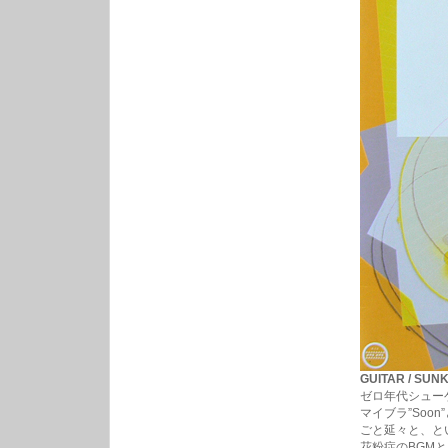
GUITAR / SUN
ゼロ年代シューゲ
マイブラ”Soon
ごと延々と、と
花粉症のBGM