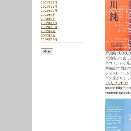
2003年12月
2003年11月
2003年10月
2003年9月
2003年8月
2002年11月
2002年10月
2002年9月
2002年8月
1010年12月
戸川純 / 好き好き大
戸川純って言っ
帯コメントが最
同路線の”図形の
ジョンレノンが愛
ゴス感はちょっ
♪ヘリクツBOY
[audio:http://co
content/upload