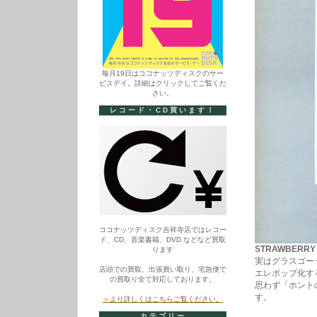
毎月19日はココナッツディスクのサー
ビスデイ。詳細はクリックしてご覧くだ
さい。
レコード・CD買います！
ココナッツディスク吉祥寺店ではレコー
ド、CD、音楽書籍、DVD などなど買取
STRAWBERRY S
ります
実はグラスゴー
店頭での買取、出張買い取り、宅急便で
エレポップ化す
の買取り全て対応しております。
思わず「ホント
す。
＞より詳しくはこちらご覧ください。
カテゴリー