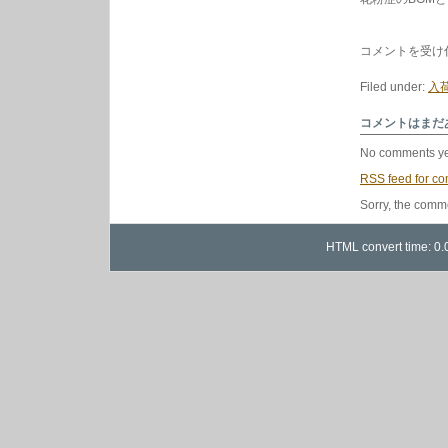
2/19
コメントを受け
の
中
Filed under:
入荷
古
盤
新
コメントはまだ
入
荷
No comments ye
か
ら。
RSS
feed for co
は
Sorry, the comme
HTML convert time: 0.