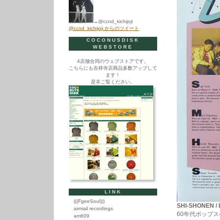
→@ccnd_kichijoji
@ccnd_kichijoji からのツイート
COCONUSDISK
WEBSTORE
4店舗合同のウェブストアです。
こちらにも吉祥寺店商品多数アップして
ます！
是非ご覧ください。
LINK
(((FgeeSoul)))
SHI-SHONEN / 
airmail recordings
60年代ポップ
am609