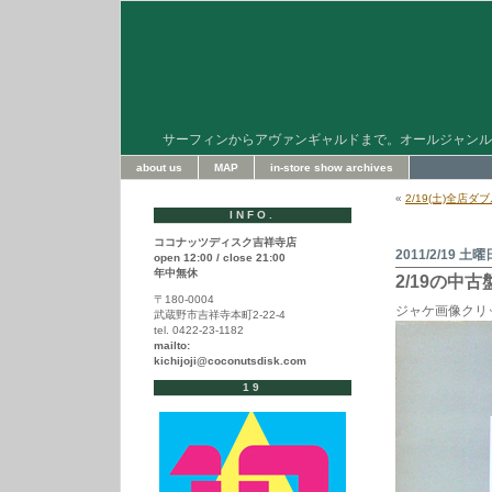
サーフィンからアヴァンギャルドまで。オールジャンル
about us
MAP
in-store show archives
«
2/19(土)全店
INFO.
ココナッツディスク吉祥寺店
2011/2/19 土曜
open 12:00 / close 21:00
年中無休
2/19の中
〒180-0004
ジャケ画像クリ
武蔵野市吉祥寺本町2-22-4
tel. 0422-23-1182
mailto:
kichijoji@coconutsdisk.com
19