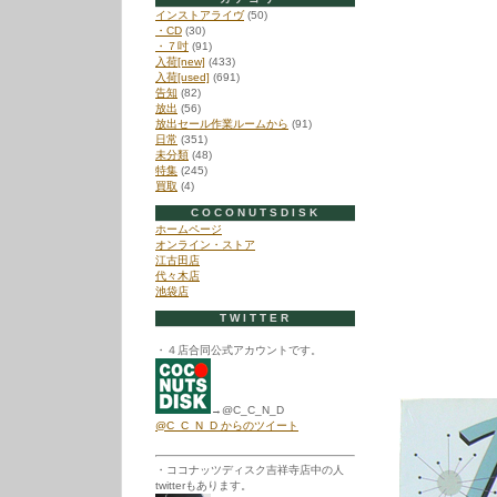
インストアライヴ
(50)
・CD
(30)
・７吋
(91)
入荷[new]
(433)
入荷[used]
(691)
告知
(82)
放出
(56)
放出セール作業ルームから
(91)
日常
(351)
未分類
(48)
特集
(245)
買取
(4)
COCONUTSDISK
ホームページ
オンライン・ストア
江古田店
代々木店
池袋店
TWITTER
・４店合同公式アカウントです。
→@C_C_N_D
@C_C_N_D からのツイート
・ココナッツディスク吉祥寺店中の人
twitterもあります。