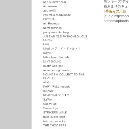
モンキーズ”デ
and summer club
福原まりのキュ
andersens
ayU tokiO
♪手編みの天使
columbia readymade
[audio:http://co
CRYSTAL
content/upload
em Records
homecomings
jimmy mashiko blog
JUST AN OLD FASHONED LOVE
SONG
kiiiiiii
killed by ア・イ・ド・ル・！
may.e
Miles Apart Records
MINT SOUND
muffin web site
never young beach
NOUNASHI COLLECT TO THE
DEATH！
obak
PoP”n”RoLL records
rat holic
READYMADE V.I.C.
SaToA
sloppy joe
Smmer Eye
STRIKERS WALK
taiko super kicks
taiko super kicks
THE CHOOSERS