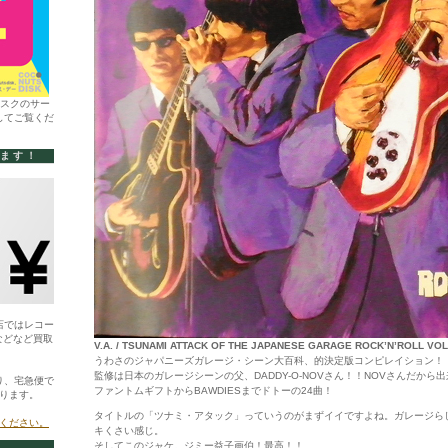
ィスクのサー
してご覧くだ
います！
店ではレコー
などなど買取
V.A. / TSUNAMI ATTACK OF THE JAPANESE GARAGE ROCK’N’ROLL VOL
うわさのジャパニーズガレージ・シーン大百科、的決定版コンピレイション！
監修は日本のガレージシーンの父、DADDY-O-NOVさん！！NOVさんだから
り、宅急便で
ファントムギフトからBAWDIESまでドトーの24曲！
ります。
タイトルの「ツナミ・アタック」っていうのがまずイイですよね。ガレージら
ください。
キくさい感じ。
そしてこのジャケ。ジミー益子画伯！最高！！