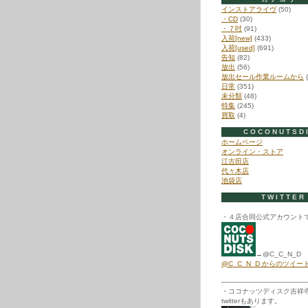
インストアライヴ
(50)
・CD
(30)
・７吋
(91)
入荷[new]
(433)
入荷[used]
(691)
告知
(82)
放出
(56)
放出セール作業ルームから
(
日常
(351)
未分類
(48)
特集
(245)
買取
(4)
COCONUTSD
ホームページ
オンライン・ストア
江古田店
代々木店
池袋店
TWITTER
・４店合同公式アカウント
→@C_C_N_D
@C_C_N_D からのツイー
・ココナッツディスク吉祥
twitterもあります。