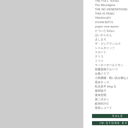
THE FULL TEENZ
The Moonlights
THE NO GENERATIONS
THIS IS PANIC
TRASH-UP!!
ViViAN BOYS
yogee new waves
どついたるねん
はいからさん
ましまろ
ザ・クレアラシルズ
シャムキャッツ
スカート
テツコ
ミツメ
ラッキーオールドサン
前園直樹グループ
台風クラブ
小西康陽・軽い読み物な
昆虫キッズ
松永良平 blog Q
柴田聡子
渡来宏明
第二ボタン
銀杏BOYZ
雷音レコード
SALE
IN-STORE E