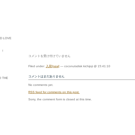
ED LOVE
ル・！
ツ
コメントを受け付けていません
ナ
ミ・
Filed under:
入荷[new]
— coconutsdisk kichijoji @ 15:41:10
ア
タ
コメントはまだありません
ー
O THE
ー
No comments yet.
ー
ー
RSS
feed for comments on this post.
ー
ー
Sorry, the comment form is closed at this time.
ッ
ッ
ク！！！！！
は