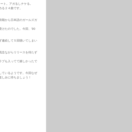
タート。アガるしナケる。
める２４曲です。
い時期から日本語のガールズガ
けたのでした。今回、’90
ず連続して５回聴いてしまい
残念ながらリリースを待たず
ラブも入ってて嬉しかったで
しているようです。今回なぜ
楽しみに待ちましょう！