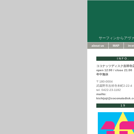
サーフィンからアヴ
about us
MAP
in-
INFO.
ココナッツディスク吉祥寺
open 12:00 / close 21:00
年中無休
〒180-0004
武蔵野市吉祥寺本町2-22-4
tel. 0422-23-1182
mailto:
kichijoji@coconutsdisk.
19