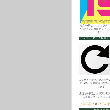
毎月19日はココナッツデ
ビスデイ。詳細はクリック
さい。
レコード・CD買
ココナッツディスク吉祥寺
ド、CD、音楽書籍、DVD 
ります
店頭での買取、出張買い取
の買取り全て対応してお
＞より詳しくはこちらご覧
カテゴリー