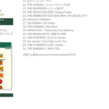
11. モクメ / シェケ・アハ
12. THE STRIKES / ジェリービーンズの涙
13. THE NEATBEATS / ビート貴公子
i
14. THE DEATH DEALERS / Kanpai Osaka
イート
15. THE MINNESOTA VOO DOO MEN / 赤と緑の真ん中で
16. Smoozys / Indication
SK
17. The Pebbles / Do It Now
E
18. THE BUNNIES / Ram Ram
アです。
19. DARK-EYES / I Wanna Be Your Girlfriend
数アップして
20. THE MOONLIGHTS / 真夜中に僕等
21. THE COOPERS / Cool Cat Stomp
。
22. the mercies / Can’t Help Lovin’ You
23. THE FLAMINGO CLUB / Justine
24. THE BAWDIES / I BEG YOU
今観ても相当coooooooooooooooooooool!!!!!!!!