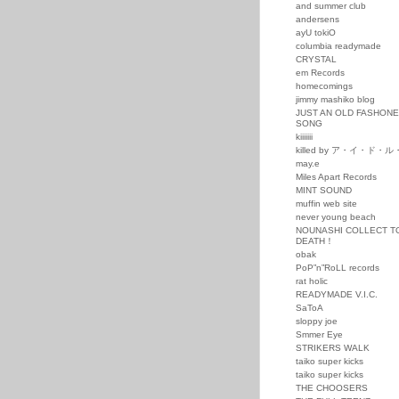
and summer club
andersens
ayU tokiO
columbia readymade
CRYSTAL
em Records
homecomings
jimmy mashiko blog
JUST AN OLD FASHON
SONG
kiiiiiii
killed by ア・イ・ド・
may.e
Miles Apart Records
MINT SOUND
muffin web site
never young beach
NOUNASHI COLLECT T
DEATH！
obak
PoP”n”RoLL records
rat holic
READYMADE V.I.C.
SaToA
sloppy joe
Smmer Eye
STRIKERS WALK
taiko super kicks
taiko super kicks
THE CHOOSERS