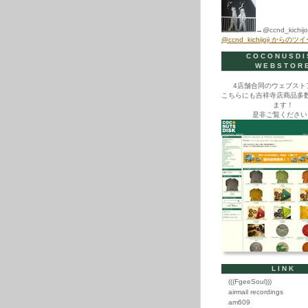
→@ccnd_kichijoj
@ccnd_kichijoji からのツ
COCONUSDI
WEBSTOR
4店舗合同のウェブスト
こちらにも吉祥寺店商品多
ます！
是非ご覧ください
LINK
(((FgeeSoul)))
airmail recordings
am609