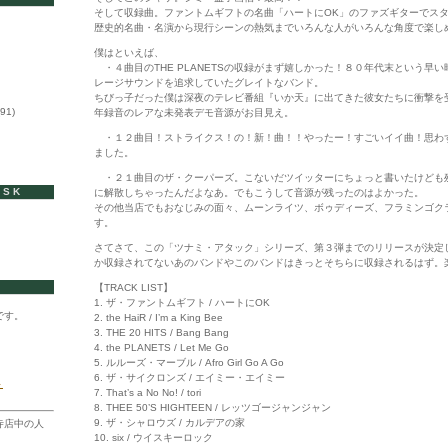
そして収録曲。ファントムギフトの名曲「ハートにOK」のファズギターでス
歴史的名曲・名演から現行シーンの熱気までいろんな人がいろんな角度で楽し
僕はといえば、
・４曲目のTHE PLANETSの収録がまず嬉しかった！８０年代末という早
レージサウンドを追求していたグレイトなバンド。
ちびっ子だった僕は深夜のテレビ番組『いか天』に出てきた彼女たちに衝撃を受
91)
年録音のレアな未発表デモ音源がお目見え。
・１２曲目！ストライクス！の！新！曲！！やったー！すごいイイ曲！思わ
ました。
・２１曲目のザ・クーパーズ。こないだツイッターにちょっと書いたけども
ISK
に解散しちゃったんだよなあ。でもこうして音源が残ったのはよかった。
その他当店でもおなじみの面々、ムーンライツ、ボゥディーズ、フラミンゴク
す。
さてさて、この「ツナミ・アタック」シリーズ、第３弾までのリリースが決定
か収録されてないあのバンドやこのバンドはきっとそちらに収録されるはず。
【TRACK LIST】
1. ザ・ファントムギフト / ハートにOK
です。
2. the HaiR / I’m a King Bee
3. THE 20 HITS / Bang Bang
4. the PLANETS / Let Me Go
5. ルルーズ・マーブル / Afro Girl Go A Go
6. ザ・サイクロンズ / エイミー・エイミー
ト
7. That’s a No No! / tori
8. THEE 50’S HIGHTEEN / レッツゴージャンジャン
9. ザ・シャロウズ / カルデアの家
寺店中の人
10. six / ウイスキーロック