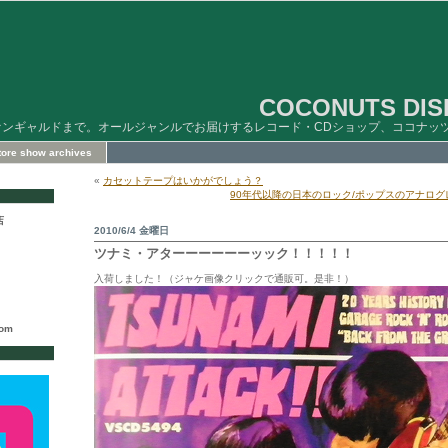
COCONUTS DISK
ァンギャルドまで。オールジャンルでお届けするレコード・CDショップ、ココナッ
store show archives
«
カセットテープはいかがでしょう？
90年代以降の日本のロック/ポップスのアナロ
店
2010/6/4 金曜日
ツナミ・アターーーーーーッック！！！！！
入荷しました！（ジャケ画像クリックで通販可。是非！）
com