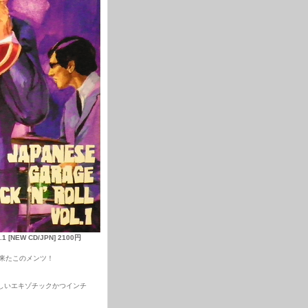
.1 [NEW CD/JPN] 2100円
出来たこのメンツ！
しいエキゾチックかつインチ