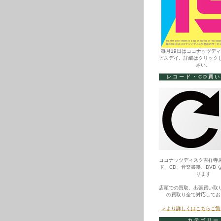
毎月19日はココナッツデ
ビスデイ。詳細はクリック
さい。
レコード・CD買
ココナッツディスク吉祥寺
ド、CD、音楽書籍、DVD 
ります
店頭での買取、出張買い取
の買取り全て対応してお
＞より詳しくはこちらご覧
カテゴリー