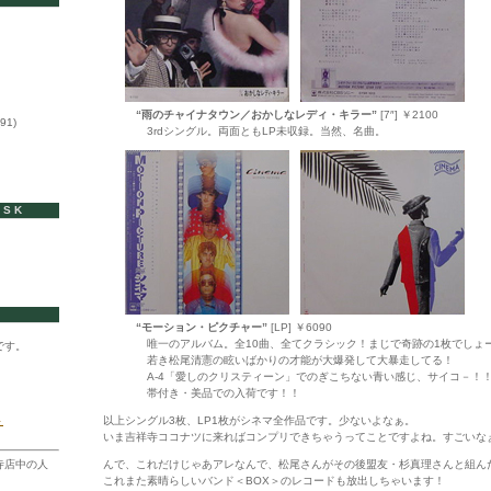
“雨のチャイナタウン／おかしなレディ・キラー”
[7″] ￥2100
91)
3rdシングル。両面ともLP未収録。当然、名曲。
ISK
“モーション・ピクチャー”
[LP] ￥6090
唯一のアルバム。全10曲、全てクラシック！まじで奇跡の1枚でしょ
です。
若き松尾清憲の眩いばかりの才能が大爆発して大暴走してる！
A-4「愛しのクリスティーン」でのぎこちない青い感じ、サイコ－！
帯付き・美品での入荷です！！
ト
以上シングル3枚、LP1枚がシネマ全作品です。少ないよなぁ。
いま吉祥寺ココナツに来ればコンプリできちゃうってことですよね。すごいな
寺店中の人
んで、これだけじゃあアレなんで、松尾さんがその後盟友・杉真理さんと組ん
これまた素晴らしいバンド＜BOX＞のレコードも放出しちゃいます！