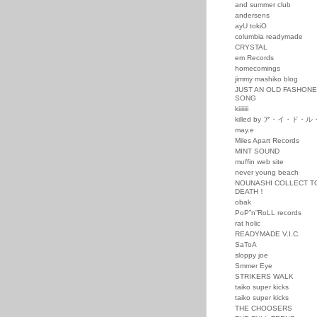
and summer club
andersens
ayU tokiO
columbia readymade
CRYSTAL
em Records
homecomings
jimmy mashiko blog
JUST AN OLD FASHON
SONG
kiiiiiii
killed by ア・イ・ド・
may.e
Miles Apart Records
MINT SOUND
muffin web site
never young beach
NOUNASHI COLLECT T
DEATH！
obak
PoP”n”RoLL records
rat holic
READYMADE V.I.C.
SaToA
sloppy joe
Smmer Eye
STRIKERS WALK
taiko super kicks
taiko super kicks
THE CHOOSERS