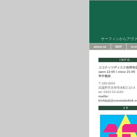
サーフィンからアヴ
about us
MAP
in-
INFO.
ココナッツディスク吉祥寺
open 12:00 / close 21:00
年中無休
〒180-0004
武蔵野市吉祥寺本町2-22-4
tel. 0422-23-1182
mailto:
kichijoji@coconutsdisk.
19