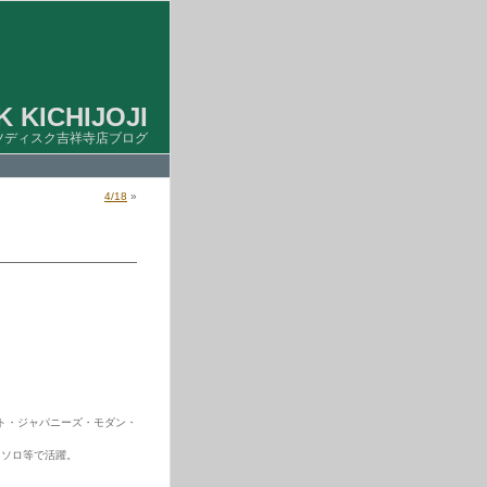
 KICHIJOJI
ツディスク吉祥寺店ブログ
4/18
»
ト・ジャパニーズ・モダン・
自ソロ等で活躍。
。