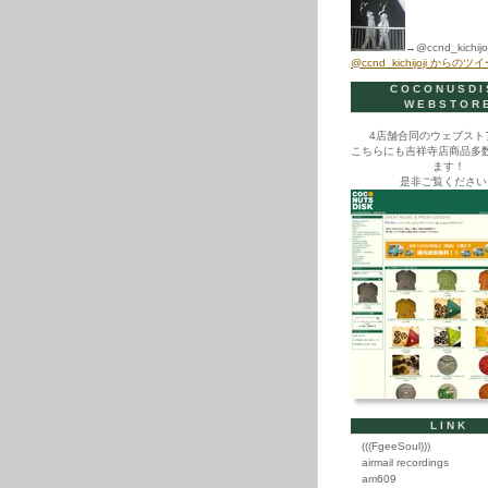
→@ccnd_kichijoj
@ccnd_kichijoji からのツ
COCONUSDI
WEBSTOR
4店舗合同のウェブスト
こちらにも吉祥寺店商品多
ます！
是非ご覧ください
LINK
(((FgeeSoul)))
airmail recordings
am609