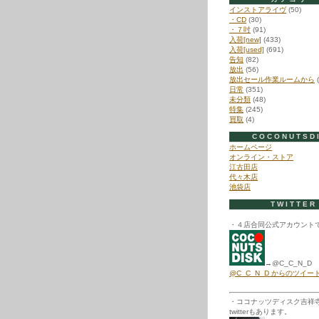
インストアライヴ
(50)
・CD
(30)
・７吋
(91)
入荷[new]
(433)
入荷[used]
(691)
告知
(82)
放出
(56)
放出セール作業ルームから
(
日常
(351)
未分類
(48)
特集
(245)
買取
(4)
COCONUTSD
ホームページ
オンライン・ストア
江古田店
代々木店
池袋店
TWITTER
・４店合同公式アカウント
→@C_C_N_D
@C_C_N_D からのツイー
・ココナッツディスク吉祥
twitterもあります。