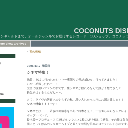
COCONUTS DISK
ァンギャルドまで。オールジャンルでお届けするレコード・CDショップ、ココナッ
store show archives
«
前の投稿
店
2006/4/17 月曜日
シネマ特集！
先日、4/15に行われたシネマ一夜限りの再結成Live、行ってきました！
いや～感激したわー！！
完全に後追いファンの私です、生シネマが観れるなんて誰が予想できた？
長生きはするもんだね～～。
com
さて、ライヴの興奮さめやらずの私、思い入れたっぷりにお届け致します！
シネマ特集！！！
です！
シネマ
とは。。。若き松尾清憲を中心に鈴木さえ子、一色進らからなるグレイ
ポップ・バンド。
鈴木慶一プロデュ－スで3枚のシングルと1枚のLPを残して解散。その後は各
僕にとってはあのシュガーベイブと並んで特別な日本のロックバンドなのです