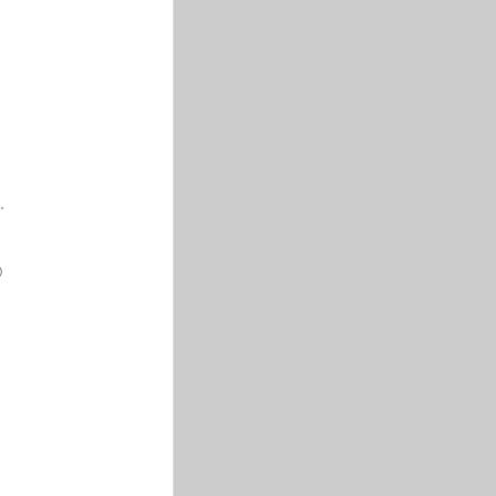
。
。
)