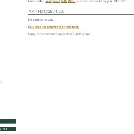
Filed under:
入荷[used]
,
特集
POP!
— coconutsdisk kichijoji @ 19:55:07
特
集！
コメントはまだありません
は
No comments yet.
RSS
feed for comments on this post.
Sorry, the comment form is closed at this time.
ど。
VENT