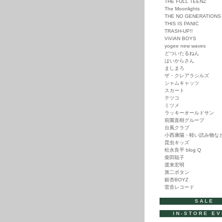
THE FULL TEENZ
The Moonlights
THE NO GENERATIONS
THIS IS PANIC
TRASH-UP!!
ViViAN BOYS
yogee new waves
どついたるねん
はいからさん
ましまろ
ザ・クレアラシルズ
シャムキャッツ
スカート
テツコ
ミツメ
ラッキーオールドサン
前園直樹グループ
台風クラブ
小西康陽・軽い読み物な
昆虫キッズ
松永良平 blog Q
柴田聡子
渡来宏明
第二ボタン
銀杏BOYZ
雷音レコード
SALE
IN-STORE E