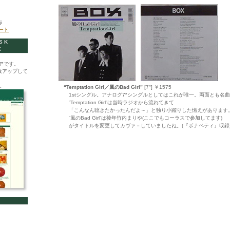
i
イート
SK
E
アです。
数アップして
。
“Temptation Girl／風のBad Girl”
[7″] ￥1575
1stシングル。アナログ7″シングルとしてはこれが唯一。両面とも名曲
”Temptation Girl”は当時ラジオから流れてきて
「こんなん聴きたかったんだよ～」と独り小躍りした憶えがあります
”風のBad Girl”は後年竹内まりや(ここでもコーラスで参加してます)
がタイトルを変更してカヴァ－していましたね。(『ボナペティ』収録