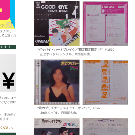
ィスクのサー
してご覧くだ
います！
“グッバイ・ハートブレイク／電話電話電話”
[7″] ￥1890
記念すべき1stシングル。両面超名曲。
店ではレコー
などなど買取
“君のプリズナー／スイッチ・オン”
[7″] ￥1470
2ndシングル。両面超名曲。
り、宅急便で
ります。
ください。