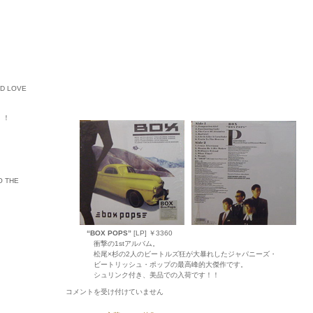
ED LOVE
ル・！
O THE
“BOX POPS”
[LP] ￥3360
衝撃の1stアルバム。
松尾×杉の2人のビートルズ狂が大暴れしたジャパニーズ・
ビートリッシュ・ポップの最高峰的大傑作です。
シュリンク付き、美品での入荷です！！
シ
コメントを受け付けていません
ネ
マ