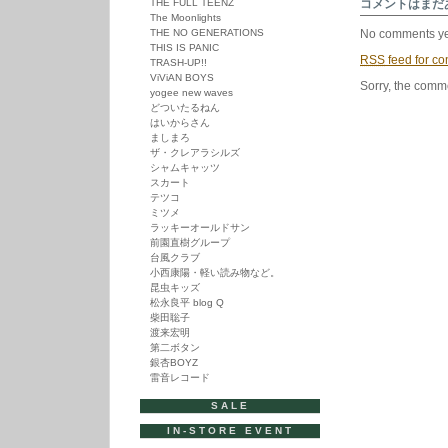
THE FULL TEENZ
コメントはまだ
The Moonlights
THE NO GENERATIONS
No comments ye
THIS IS PANIC
RSS
feed for co
TRASH-UP!!
ViViAN BOYS
Sorry, the comme
yogee new waves
どついたるねん
はいからさん
ましまろ
ザ・クレアラシルズ
シャムキャッツ
スカート
テツコ
ミツメ
ラッキーオールドサン
前園直樹グループ
台風クラブ
小西康陽・軽い読み物など。
昆虫キッズ
松永良平 blog Q
柴田聡子
渡来宏明
第二ボタン
銀杏BOYZ
雷音レコード
SALE
IN-STORE EVENT