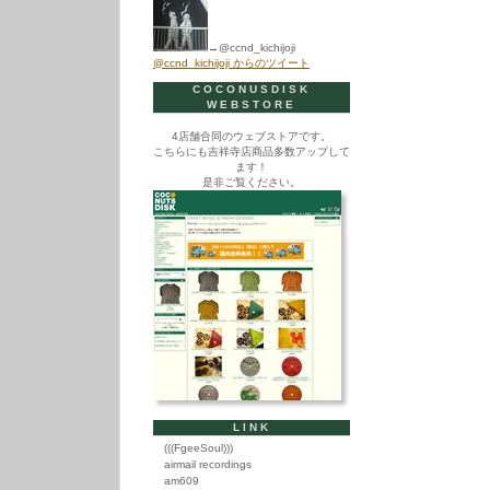
→@ccnd_kichijoji
@ccnd_kichijoji からのツイート
COCONUSDISK
WEBSTORE
4店舗合同のウェブストアです。
こちらにも吉祥寺店商品多数アップして
ます！
是非ご覧ください。
LINK
(((FgeeSoul)))
airmail recordings
am609