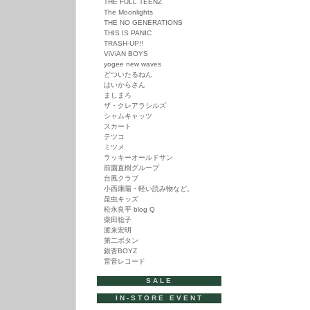
THE FULL TEENZ
The Moonlights
THE NO GENERATIONS
THIS IS PANIC
TRASH-UP!!
ViViAN BOYS
yogee new waves
どついたるねん
はいからさん
ましまろ
ザ・クレアラシルズ
シャムキャッツ
スカート
テツコ
ミツメ
ラッキーオールドサン
前園直樹グループ
台風クラブ
小西康陽・軽い読み物など。
昆虫キッズ
松永良平 blog Q
柴田聡子
渡来宏明
第二ボタン
銀杏BOYZ
雷音レコード
SALE
IN-STORE EVENT