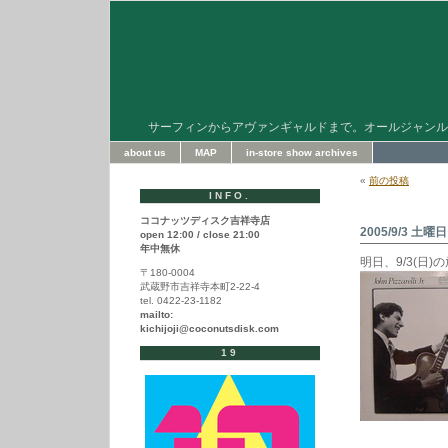
サーフィンからアヴァンギャルドまで。オールジャンル
about us
MAP
in-store show archives
«
前の投稿
INFO.
ココナッツディスク吉祥寺店
2005/9/3 土曜日
open 12:00 / close 21:00
年中無休
明日、9/3(日)
〒180-0004
武蔵野市吉祥寺本町2-22-4
tel. 0422-23-1182
mailto:
kichijoji@coconutsdisk.com
19