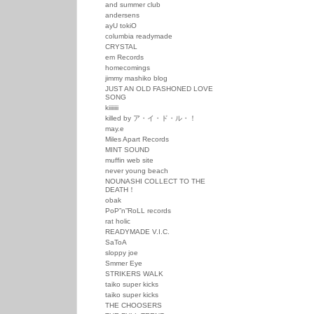
and summer club
andersens
ayU tokiO
columbia readymade
CRYSTAL
em Records
homecomings
jimmy mashiko blog
JUST AN OLD FASHONED LOVE
SONG
kiiiiiii
killed by ア・イ・ド・ル・！
may.e
Miles Apart Records
MINT SOUND
muffin web site
never young beach
NOUNASHI COLLECT TO THE
DEATH！
obak
PoP”n”RoLL records
rat holic
READYMADE V.I.C.
SaToA
sloppy joe
Smmer Eye
STRIKERS WALK
taiko super kicks
taiko super kicks
THE CHOOSERS