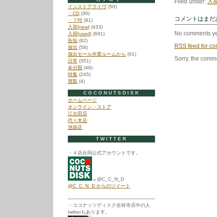
Filed under:
入荷
インストアライヴ
(50)
・CD
(30)
コメントはまだ
・７吋
(91)
入荷[new]
(433)
No comments ye
入荷[used]
(691)
告知
(82)
RSS
feed for co
放出
(56)
放出セール作業ルームから
(91)
Sorry, the comme
日常
(351)
未分類
(48)
特集
(245)
買取
(4)
COCONUTSDISK
ホームページ
オンライン・ストア
江古田店
代々木店
池袋店
TWITTER
・４店合同公式アカウントです。
→@C_C_N_D
@C_C_N_D からのツイート
・ココナッツディスク吉祥寺店中の人
twitterもあります。