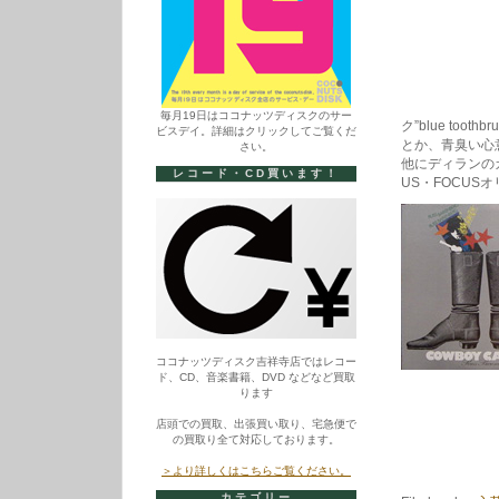
毎月19日はココナッツディスクのサー
ク”blue toothbru
ビスデイ。詳細はクリックしてご覧くだ
とか、青臭い心
さい。
他にディランの
レコード・CD買います！
US・FOCUS
ココナッツディスク吉祥寺店ではレコー
ド、CD、音楽書籍、DVD などなど買取
ります
店頭での買取、出張買い取り、宅急便で
の買取り全て対応しております。
＞より詳しくはこちらご覧ください。
カテゴリー