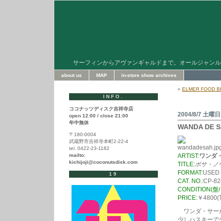
サーフィンからアヴァンギャルドまで。オールジャンル
about us
MAP
in-store show archives
«
ELMER FOOD B
INFO.
ココナッツディスク吉祥寺店
2004/8/7 土曜日
open 12:00 / close 21:00
年中無休
WANDA DE S
〒180-0004
武蔵野市吉祥寺本町2-22-4
tel. 0422-23-1182
mailto:
ARTIST:
ワンダ
kichijoji@coconutsdisk.com
TITLE:
ボサ・ノ
FORMAT:
USED
19
CAT. NO.:
CP-82
CONDITION(
PRICE:
￥4800(T
ワンダ・サーが
少しハスキーで