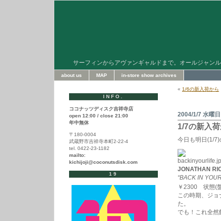
サーフィンからアヴァンギャルドまで。オールジャンル
about us
MAP
in-store show archives
«
1/6の新入荷から
INFO.
ココナッツディスク吉祥寺店
2004/1/7 水曜日
open 12:00 / close 21:00
年中無休
1/7の新入
〒180-0004
今日も明日(1/
武蔵野市吉祥寺本町2-22-4
tel. 0422-23-1182
mailto:
kichijoji@coconutsdisk.com
JONATHAN RI
19
“BACK IN YOUR
￥2300 状態(盤/J
この時期、ジョ
た。
でも！これ全然