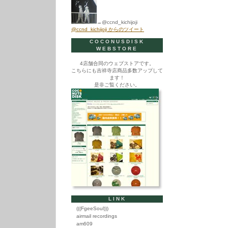
→@ccnd_kichijoji
@ccnd_kichijoji からのツイート
COCONUSDISK
WEBSTORE
4店舗合同のウェブストアです。
こちらにも吉祥寺店商品多数アップして
ます！
是非ご覧ください。
LINK
(((FgeeSoul)))
airmail recordings
am609