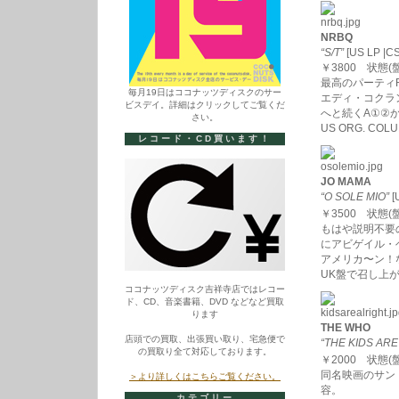
NRBQ
“S/T”
[US LP |C
￥3800 状態(盤/J
最高のパーティR
毎月19日はココナッツディスクのサー
エディ・コクラン”C’
ビスデイ。詳細はクリックしてご覧くだ
へと続くA①②
さい。
US ORG. COLU
レコード・CD買います！
JO MAMA
“O SOLE MIO”
[
￥3500 状態(盤/
もはや説明不要
にアビゲイル・
アメリカ〜ン！
UK盤で召し上
ココナッツディスク吉祥寺店ではレコー
ド、CD、音楽書籍、DVD などなど買取
ります
THE WHO
店頭での買取、出張買い取り、宅急便で
“THE KIDS ARE
の買取り全て対応しております。
￥2000 状態(盤/
同名映画のサン
＞より詳しくはこちらご覧ください。
容。
カテゴリー