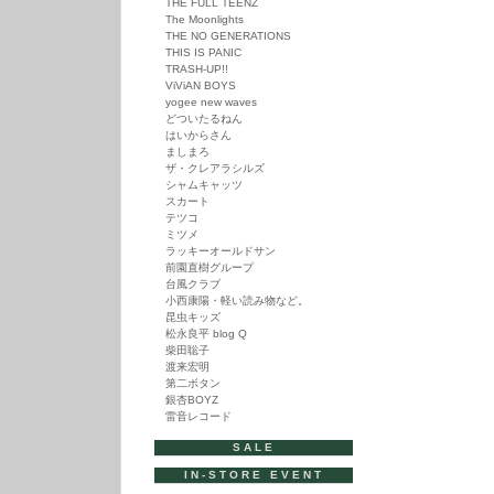
THE FULL TEENZ
The Moonlights
THE NO GENERATIONS
THIS IS PANIC
TRASH-UP!!
ViViAN BOYS
yogee new waves
どついたるねん
はいからさん
ましまろ
ザ・クレアラシルズ
シャムキャッツ
スカート
テツコ
ミツメ
ラッキーオールドサン
前園直樹グループ
台風クラブ
小西康陽・軽い読み物など。
昆虫キッズ
松永良平 blog Q
柴田聡子
渡来宏明
第二ボタン
銀杏BOYZ
雷音レコード
SALE
IN-STORE EVENT