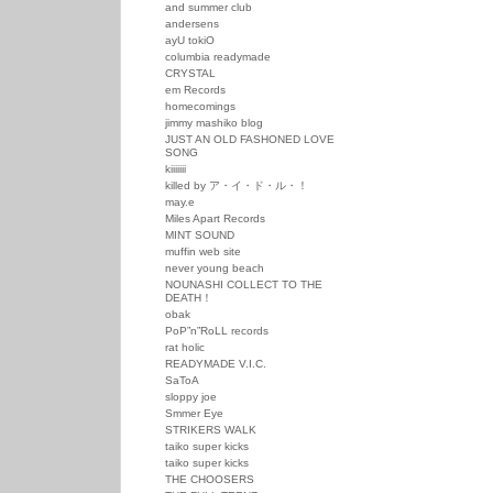
and summer club
andersens
ayU tokiO
columbia readymade
CRYSTAL
em Records
homecomings
jimmy mashiko blog
JUST AN OLD FASHONED LOVE
SONG
kiiiiiii
killed by ア・イ・ド・ル・！
may.e
Miles Apart Records
MINT SOUND
muffin web site
never young beach
NOUNASHI COLLECT TO THE
DEATH！
obak
PoP”n”RoLL records
rat holic
READYMADE V.I.C.
SaToA
sloppy joe
Smmer Eye
STRIKERS WALK
taiko super kicks
taiko super kicks
THE CHOOSERS