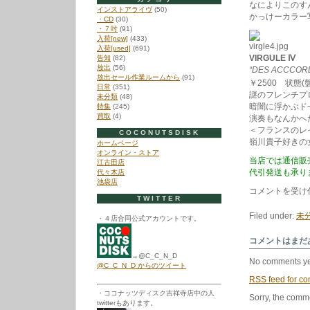
なによりこのす
インストアライヴ
(50)
かっけーカラー
・CD
(30)
・７吋
(91)
入荷[new]
(433)
入荷[used]
(691)
VIRGULE Ⅳ
告知
(82)
放出
(56)
“DES ACCCOR
放出セール作業ルームから
(91)
￥2500 状態(盤/J
日常
(351)
謎のフレンチプ
未分類
(48)
暗闇に浮かぶド
特集
(245)
買取
(4)
演奏もなんかへ
＜フランスのレ
COCONUTSDISK
嶺川貴子好きの
ホームページ
オンライン・ストア
当店では通信販
江古田店
代引発送も承り
代々木店
池袋店
1/7
コメントを受け
TWITTER
の
新
Filed under:
未
・４店合同公式アカウントです。
入
荷
か
コメントはまだ
ら
→@C_C_N_D
は
No comments ye
@C_C_N_D からのツイート
RSS
feed for co
・ココナッツディスク吉祥寺店中の人
Sorry, the comme
twitterもあります。